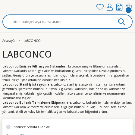
Anasayfa
LABCONCO
LABCONCO
Labconco Emiş ve Filtrasyon Sistemleri:
Labconco emiş ve filtrasyon sistemleri,
laboratuvarlarda zararlı gazların ve buharların güvenli bir şekilde uzaklaştırılmasını
sağlar. Geniş ürün yelpazesi arasından uygun olanı seçerek laboratuvarınızı güvenli ve
temiz bir çalışma ortamına dönüştürebilirsiniz.
Labconco Steril İş İstasyonları:
Labconco steril iş istasyonları, steril çalışma ortamı
gerektiren işlemlerde kullanılır. Biyolojik güvenlik kabinleri, laminar akış kabinleri ve
kimyasal emiş kabinleri gibi çeşitli modeller, laboratuvar personelinin ve numunelerin
korunmasını sağlar.
Labconco Buharlı Temizleme Ekipmanları:
Labconco buharlı temizleme ekipmanları,
laboratuvar cam ve malzemelerinin temizliği için kullanılır. Güçlü buharlı temizleme
yöntemi, etkili ve kolay bir temizlik sağlar ve laboratuvar hijyenini artırır.
Sadece Stokta Olanlar