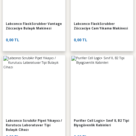
Labconco FlaskScrubber Vantage
Labconco FlaskScrubber
Züccaciye Bulaşık Makinesi
Züccaciye Cam Yıkama Makinesi
0,00 TL
0,00 TL
Labconco ScrubAir Pipet Yıkayıcı /
Purifier Cell Logic+ Sınıf II, B2 Tipi
Kurutucu Laboratuvar Tipi
Biyogüvenlik Kabinleri
Bulaşık Cihazı