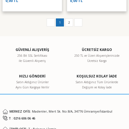
0,00 TL
0,00 TL
1
2
GÜVENLİ ALIŞVERİŞ
ÜCRETSİZ KARGO
256 Bit SSL Sertifikası
250 TL ve Üzeri Alışverişlerinizde
ile Güvenli Alışveriş
Ücretsiz Kargo
HIZLI GÖNDERİ
KOŞULSUZ KOLAY İADE
Satın Aldığınız Ürünler
Satın Aldığınız Tüm Ürünlerde
Aynı Gün Kargoya Verilir
Değişim ve Kolay İade
MERKEZ OFİS:
Madenler, Mert Sk. No:8/A, 34776 Ümraniye/İstanbul
T : 0216 606 06 46
İZMİR OFİS:
T : Balçova / İzmir