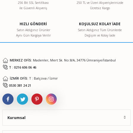
256 Bit SSL Sertifikası
250 TL ve Üzeri Alışverişlerinizde
ile Güvenli Alışveriş
Ücretsiz Kargo
HIZLI GÖNDERİ
KOŞULSUZ KOLAY İADE
Satın Aldığınız Ürünler
Satın Aldığınız Tüm Ürünlerde
Aynı Gün Kargoya Verilir
Değişim ve Kolay İade
MERKEZ OFİS:
Madenler, Mert Sk. No:8/A, 34776 Ümraniye/İstanbul
T : 0216 606 06 46
İZMİR OFİS:
T : Balçova / İzmir
0530 381 24 21
Kurumsal