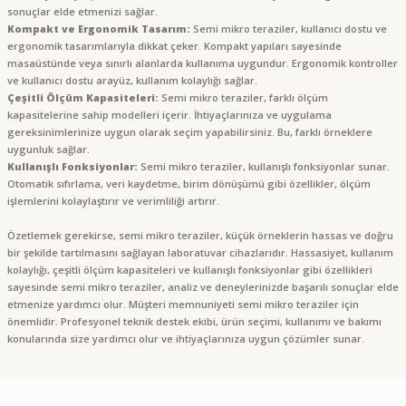
sonuçlar elde etmenizi sağlar.
Kompakt ve Ergonomik Tasarım:
Semi mikro teraziler, kullanıcı dostu ve
ergonomik tasarımlarıyla dikkat çeker. Kompakt yapıları sayesinde
masaüstünde veya sınırlı alanlarda kullanıma uygundur. Ergonomik kontroller
ve kullanıcı dostu arayüz, kullanım kolaylığı sağlar.
Çeşitli Ölçüm Kapasiteleri:
Semi mikro teraziler, farklı ölçüm
kapasitelerine sahip modelleri içerir. İhtiyaçlarınıza ve uygulama
gereksinimlerinize uygun olarak seçim yapabilirsiniz. Bu, farklı örneklere
uygunluk sağlar.
Kullanışlı Fonksiyonlar:
Semi mikro teraziler, kullanışlı fonksiyonlar sunar.
Otomatik sıfırlama, veri kaydetme, birim dönüşümü gibi özellikler, ölçüm
işlemlerini kolaylaştırır ve verimliliği artırır.
Özetlemek gerekirse, semi mikro teraziler, küçük örneklerin hassas ve doğru
bir şekilde tartılmasını sağlayan laboratuvar cihazlarıdır. Hassasiyet, kullanım
kolaylığı, çeşitli ölçüm kapasiteleri ve kullanışlı fonksiyonlar gibi özellikleri
sayesinde semi mikro teraziler, analiz ve deneylerinizde başarılı sonuçlar elde
etmenize yardımcı olur. Müşteri memnuniyeti semi mikro teraziler için
önemlidir. Profesyonel teknik destek ekibi, ürün seçimi, kullanımı ve bakımı
konularında size yardımcı olur ve ihtiyaçlarınıza uygun çözümler sunar.