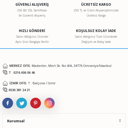
GÜVENLİ ALIŞVERİŞ
ÜCRETSİZ KARGO
256 Bit SSL Sertifikası
250 TL ve Üzeri Alışverişlerinizde
ile Güvenli Alışveriş
Ücretsiz Kargo
HIZLI GÖNDERİ
KOŞULSUZ KOLAY İADE
Satın Aldığınız Ürünler
Satın Aldığınız Tüm Ürünlerde
Aynı Gün Kargoya Verilir
Değişim ve Kolay İade
MERKEZ OFİS:
Madenler, Mert Sk. No:8/A, 34776 Ümraniye/İstanbul
T : 0216 606 06 46
İZMİR OFİS:
T : Balçova / İzmir
0530 381 24 21
Kurumsal