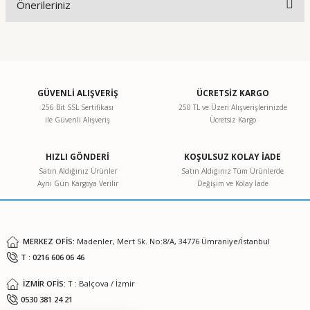
Önerileriniz
Yorum Yaz
Bu ürünün fiyat bilgisi, resim, ürün açıklamalarında ve diğer
konularda yetersiz gördüğünüz noktaları öneri formunu
kullanarak tarafımıza iletebilirsiniz.
Görüş ve önerileriniz için teşekkür ederiz.
GÜVENLİ ALIŞVERİŞ
ÜCRETSİZ KARGO
256 Bit SSL Sertifikası
250 TL ve Üzeri Alışverişlerinizde
ile Güvenli Alışveriş
Ücretsiz Kargo
Ürün resmi kalitesiz, bozuk veya görüntülenemiyor.
Ürün açıklamasında eksik bilgiler bulunuyor.
HIZLI GÖNDERİ
KOŞULSUZ KOLAY İADE
Ürün bilgilerinde hatalar bulunuyor.
Satın Aldığınız Ürünler
Satın Aldığınız Tüm Ürünlerde
Aynı Gün Kargoya Verilir
Değişim ve Kolay İade
Ürün fiyatı diğer sitelerden daha pahalı.
Bu ürüne benzer farklı alternatifler olmalı.
MERKEZ OFİS:
Madenler, Mert Sk. No:8/A, 34776 Ümraniye/İstanbul
T : 0216 606 06 46
İZMİR OFİS:
T : Balçova / İzmir
Gönder
0530 381 24 21