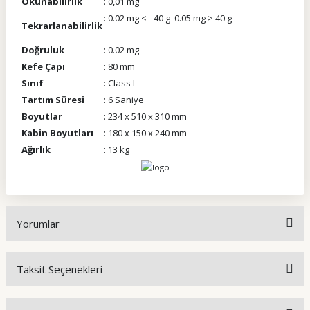
Okunabilirlik
: 0,01 mg
: 0.02 mg <= 40 g 0.05 mg > 40 g
Tekrarlanabilirlik
Doğruluk
: 0.02 mg
Kefe Çapı
: 80 mm
Sınıf
: Class I
Tartım Süresi
: 6 Saniye
Boyutlar
: 234 x 510 x 310 mm
Kabin Boyutları
: 180 x 150 x 240 mm
Ağırlık
: 13 kg
Yorumlar
Taksit Seçenekleri
Bu ürüne ilk yorumu siz yapın!