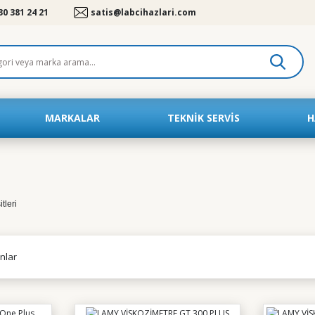
30 381 24 21
satis@labcihazlari.com
MARKALAR
TEKNIK SERVIS
H
nlar