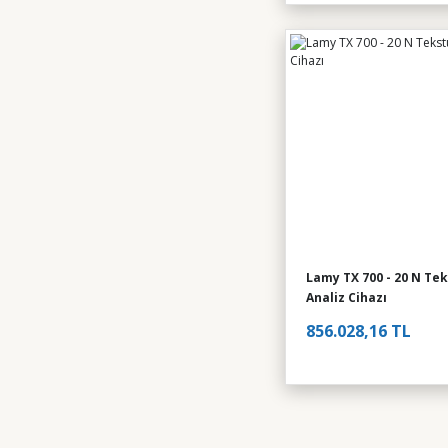
Lamy TX 700 - 20 N Te
Analiz Cihazı
856.028,16 TL