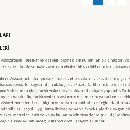
1
2
LARI
LERİ
ın viskozitesini (akışkanlık özelliği) ölçmek için kullanılan bir cihazdır
 kullanılır. Bu cihazlar, sıvıların akışkanlık özelliklerini hızlı, hassas
leri:
Viskozimetreler, yüksek hassasiyetle sıvıların viskozitesini ölçer. 
 hassas sensörler sayesinde, çok küçük viskozite farklarını bile tespit ede
arı:
Viskozimetreler, farklı viskozite aralıklarında ölçüm yapabilir. Farklı
yarlanabilir. Bu, farklı sıvıların viskozite ölçümlerini yaparken esnekli
Viskozimetreler, farklı ölçüm metotlarına sahiptir. Örneğin, daldırma 
anılabilir. Bu, çeşitli uygulama ihtiyaçlarına ve örnek tiplerine uygun o
Viskozimetreler, hızlı ve kolay kullanım için tasarlanmıştır. Ölçüm süreci
eceği ve kaydedilebileceği kullanıcı dostu arayüzler sunar.