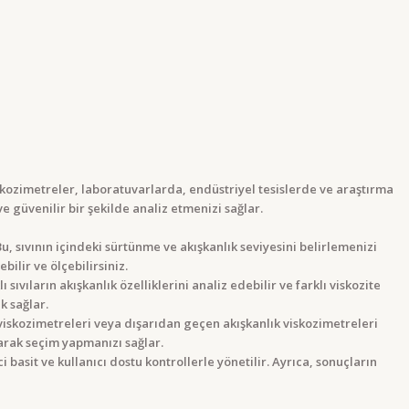
. Viskozimetreler, laboratuvarlarda, endüstriyel tesislerde ve araştırma
 ve güvenilir bir şekilde analiz etmenizi sağlar.
Bu, sıvının içindeki sürtünme ve akışkanlık seviyesini belirlemenizi
bilir ve ölçebilirsiniz.
 sıvıların akışkanlık özelliklerini analiz edebilir ve farklı viskozite
k sağlar.
viskozimetreleri veya dışarıdan geçen akışkanlık viskozimetreleri
larak seçim yapmanızı sağlar.
 basit ve kullanıcı dostu kontrollerle yönetilir. Ayrıca, sonuçların