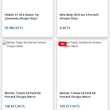
OHAUS ST 20 D Kalem Tip
Wtw Multi̇ 3510 Set 4 Portati̇f
Çözünmüş Oksijen Ölçer
Oksi̇jen Ölçer
35.992,03 TL
0,00 TL
%5
Mettler Toledo S9-Field Kit
Mettler Toledo S4-Field Kit
Portatif Oksijen Metre
Portatif Oksijen Metre
148.817,20 TL
103.217,24 TL