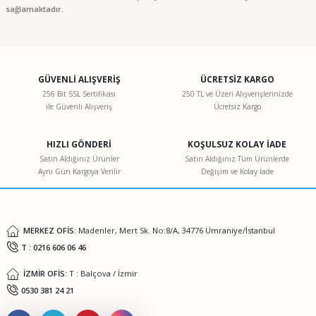
sağlamaktadır.
GÜVENLİ ALIŞVERİŞ
ÜCRETSİZ KARGO
256 Bit SSL Sertifikası
250 TL ve Üzeri Alışverişlerinizde
ile Güvenli Alışveriş
Ücretsiz Kargo
HIZLI GÖNDERİ
KOŞULSUZ KOLAY İADE
Satın Aldığınız Ürünler
Satın Aldığınız Tüm Ürünlerde
Aynı Gün Kargoya Verilir
Değişim ve Kolay İade
MERKEZ OFİS:
Madenler, Mert Sk. No:8/A, 34776 Ümraniye/İstanbul
T : 0216 606 06 46
İZMİR OFİS:
T : Balçova / İzmir
0530 381 24 21