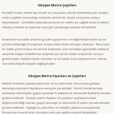
Oksijen Metre Çeşitleri
Portatif model, kalem tipi model ve masaüstü olarak nitelenmiş olan oksijen
metre çeşitleri bulunduğu ortamda verimli bir ölçüm sonucunu ortaya
koymaktadır. Genellikle laboratuvarda tercih edilen bu sağlıklı ürün örnekleri
oldukça isabetli ve kullanışlı sonuçlar yaratmaya devam etmektedir.
İnsanların buradaki ürünleri gözden geçirmesi ve değerlendirmeleri iyi bir
çözüm bütünlüğü ile yapması ortaya daha ideal sonuçlar çıkarıyor. Muazzam
bir kalite performansı ile verimli kullanılan ürün örnekleri genellikle sektörel
anlamda başarı hedeflerine ulaşmak için tercih edilen önemli bir sonucu
göstermiştir. Kaliteli ölçüm cihazları ve buradaki ürün yelpazesi her zaman
size daha büyük kolaylık sağlayacaktır.
Oksijen Metre Fiyatları ve Çeşitleri
Kaliteli ürünlere yapılan yatırımlar ve bu yatırımlar sonucunda gelişen
teknoloji insanların faydasına sonuçlar yaratmıştır. Genel olarak burada
kullanılan teknolojiler gayet avantajlı fırsatlarla ve ekonomik fiyatlarla kendini
göstermektedir. Oksijen metre fiyatları ve çeşitleri sayfalarımızdan
değerlendirildiği zaman, gayet avantajlı ve ekonomik fırsatlar burada kendini
göstermektedir. Yaptığımız yatırımlar ve nitelikli çalışma sonuçlarında
firmamızın önemli ürün örnekleri pek çok sektöre önemli kolaylıklar