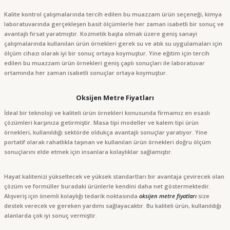
Kalite kontrol çalışmalarında tercih edilen bu muazzam ürün seçeneği, kimya
laboratuvarında gerçekleşen basit ölçümlerle her zaman isabetli bir sonuç ve
avantajlı fırsat yaratmıştır. Kozmetik başta olmak üzere geniş sanayi
çalışmalarında kullanılan ürün örnekleri gerek su ve atık su uygulamaları için
ölçüm cihazı olarak iyi bir sonuç ortaya koymuştur. Yine eğitim için tercih
edilen bu muazzam ürün örnekleri geniş çaplı sonuçları ile laboratuvar
ortamında her zaman isabetli sonuçlar ortaya koymuştur.
Oksijen Metre Fiyatları
İdeal bir teknoloji ve kaliteli ürün örnekleri konusunda firmamız en esaslı
çözümleri karşınıza getirmiştir. Masa tipi modeller ve kalem tipi ürün
örnekleri, kullanıldığı sektörde oldukça avantajlı sonuçlar yaratıyor. Yine
portatif olarak rahatlıkla taşınan ve kullanılan ürün örnekleri doğru ölçüm
sonuçlarını elde etmek için insanlara kolaylıklar sağlamıştır.
Hayat kalitenizi yükseltecek ve yüksek standartları bir avantaja çevirecek olan
çözüm ve formüller buradaki ürünlerle kendini daha net göstermektedir.
Alışveriş için önemli kolaylığı tedarik noktasında
oksijen metre fiyatları
size
destek verecek ve gereken yardımı sağlayacaktır. Bu kaliteli ürün, kullanıldığı
alanlarda çok iyi sonuç vermiştir.