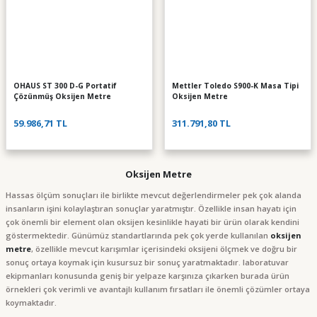
OHAUS ST 300 D-G Portatif
Mettler Toledo S900-K Masa Tipi
Çözünmüş Oksijen Metre
Oksijen Metre
59.986,71 TL
311.791,80 TL
Oksijen Metre
Hassas ölçüm sonuçları ile birlikte mevcut değerlendirmeler pek çok alanda
insanların işini kolaylaştıran sonuçlar yaratmıştır. Özellikle insan hayatı için
çok önemli bir element olan oksijen kesinlikle hayati bir ürün olarak kendini
göstermektedir. Günümüz standartlarında pek çok yerde kullanılan
oksijen
metre
, özellikle mevcut karışımlar içerisindeki oksijeni ölçmek ve doğru bir
sonuç ortaya koymak için kusursuz bir sonuç yaratmaktadır. laboratuvar
ekipmanları konusunda geniş bir yelpaze karşınıza çıkarken burada ürün
örnekleri çok verimli ve avantajlı kullanım fırsatları ile önemli çözümler ortaya
koymaktadır.