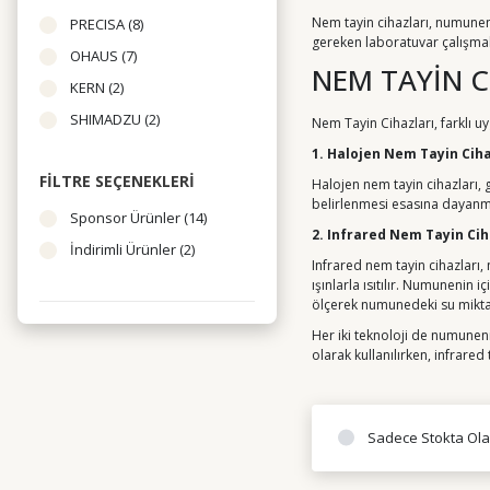
Nem tayin cihazları, numuneni
PRECISA (8)
gereken laboratuvar çalışmala
OHAUS (7)
NEM TAYİN C
KERN (2)
SHIMADZU (2)
Nem Tayin Cihazları, farklı uy
Radwag (1)
1. Halojen Nem Tayin Ciha
FILTRE SEÇENEKLERI
WEIGHTLAB
Halojen nem tayin cihazları, 
belirlenmesi esasına dayanm
INSTRUMENTS (1)
Sponsor Ürünler (14)
2. Infrared Nem Tayin Cih
İndirimli Ürünler (2)
Infrared nem tayin cihazları, 
ışınlarla ısıtılır. Numunenin 
ölçerek numunedeki su miktarı
Her iki teknoloji de numunenin
olarak kullanılırken, infrared 
Sadece Stokta Ola