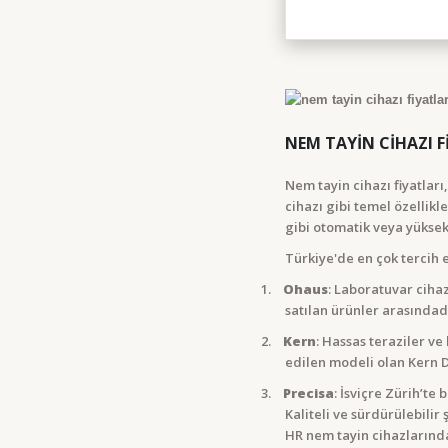
NEM TAYİN CİHAZI F
Nem tayin cihazı fiyatlar
cihazı gibi temel özellikl
gibi otomatik veya yüksek 
Türkiye'de en çok tercih 
1.
Ohaus
: Laboratuvar ciha
satılan ürünler arasında
2.
Kern
: Hassas teraziler v
edilen modeli olan Kern D
3.
Precisa
: İsviçre Zürih’te
Kaliteli ve sürdürülebilir
HR nem tayin cihazlarında