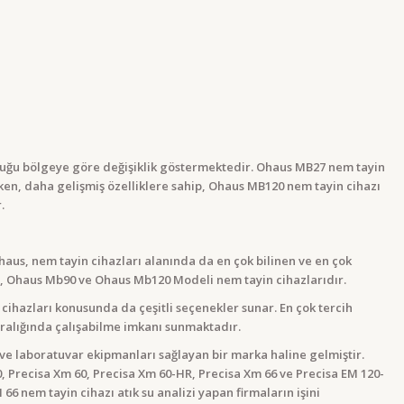
unduğu bölgeye göre değişiklik göstermektedir. Ohaus MB27 nem tayin
irken, daha gelişmiş özelliklere sahip, Ohaus MB120 nem tayin cihazı
.
aus, nem tayin cihazları alanında da en çok bilinen ve en çok
7, Ohaus Mb90 ve Ohaus Mb120 Modeli nem tayin cihazlarıdır.
ihazları konusunda da çeşitli seçenekler sunar. En çok tercih
 aralığında çalışabilme imkanı sunmaktadır.
zi ve laboratuvar ekipmanları sağlayan bir marka haline gelmiştir.
50, Precisa Xm 60, Precisa Xm 60-HR, Precisa Xm 66 ve Precisa EM 120-
6 nem tayin cihazı atık su analizi yapan firmaların işini