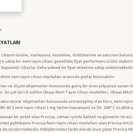
İYATLARI
ı, cihazın türüne, markasına, modeline, özelliklerine ve satıcının bul
ere sahip bir nem tayin cihazı genellikle fiyat performans ürünü olabil
kapasiteli cihazlar daha yüksek bir fiyat etiketine sahip olabilmektedir
edilen nem tayin cihazı markaları arasında şunlar bulunabilir:
zları ve ölçüm ekipmanları konusunda geniş bir ürün yelpazesi sunan Oh
dır. En çok tercih edilen Ohaus Nem Tayin Cihazı modelleri, Ohaus Mb2
e laboratuvar ekipmanları konusunda uzmanlaşmış olan Kern, nem tayin c
BS 60-3 nem tayin cihazı 1 mg tartım hassasiyeti ve 50– 200° C sıcaklık
 bulunan bir şirket olan Precisa, zaman içinde kaliteli ve güvenilir tera
 şirket politikasını Precisa Nem tayin cihazı modelleri olan Precisa Xm 
 da sürdürmektedir. Rakiplerinden farklı olarak önce çıkan Precisa XM 6