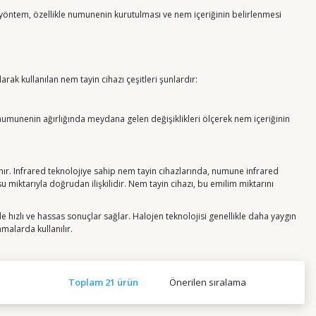
u yöntem, özellikle numunenin kurutulması ve nem içeriğinin belirlenmesi
rak kullanılan nem tayin cihazı çeşitleri şunlardır:
 numunenin ağırlığında meydana gelen değişiklikleri ölçerek nem içeriğinin
llanır. Infrared teknolojiye sahip nem tayin cihazlarında, numune infrared
su miktarıyla doğrudan ilişkilidir. Nem tayin cihazı, bu emilim miktarını
 de hızlı ve hassas sonuçlar sağlar. Halojen teknolojisi genellikle daha yaygın
amalarda kullanılır.
Toplam 21 ürün