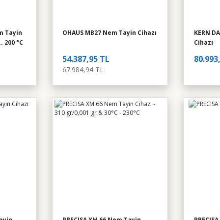
 Tayin
OHAUS MB27 Nem Tayin Cihazı
KERN DA
. 200 °C
Cihazı
54.387,95 TL
80.993
67.984,94 TL
ayin
PRECISA XM 66 Nem Tayin
PRECISA