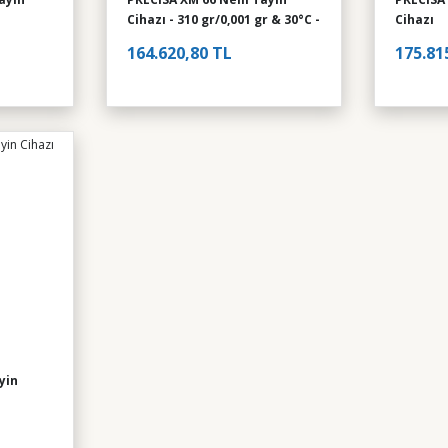
Cihazı - 310 gr/0,001 gr & 30°C -
Cihazı
230°C
164.620,80 TL
175.81
yin