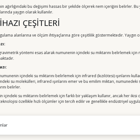
n ağırlığındaki bu değişimi hassas bir şekilde ölçerek nem içeriğini belirler. B
rında yaygın olarak kullanılır.
İHAZI ÇEŞİTLERİ
gulama alanlarına ve ölçüm ihtiyaçlarına göre çeşitlilik göstermektedir. Yaygın ola
zı:
gravimetrik yöntemi esas alarak numunenin içindeki su miktarını belirlemek için
aktadır.
azı:
numunenin içindeki su miktarını belirlemek için infrared (kızılötesi) ışınlarını ku
içindeki su molekülleri, infrared ışınlarını emer ve bu emilim miktarı, numunedeki 
nı belirler.
 içindeki su miktarını belirlemek için farklı bir yaklaşım kullanır, ancak her ikisi
teknolojisi özellikle hızlı ölçümler için tercih edilir ve genellikle endüstriyel uygul
nlar