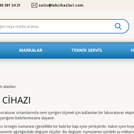
30 381 24 21
satis@labcihazlari.com
MARKALAR
TEKNIK SERVIS
H
 CİHAZI
aboratuvar ortamlarında nem içeriğini ölçmek için kullanılan bir laboratuvar ekipm
çeriğinin belirlenmesine dayanır.
z örneğin numunesi (genellikle bir katı) bir kap içine yerleştirilir. Kabın içine 
unenin ağırlığındaki değişim ölçülür. Bu değişim, numunenin içindeki su miktarını 