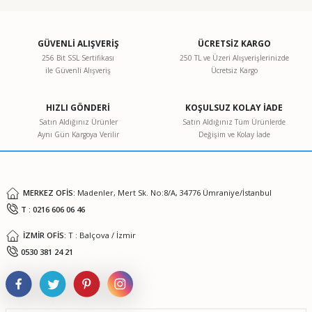
konularda yetersiz gördüğünüz noktaları öneri formunu
kullanarak tarafımıza iletebilirsiniz.
Görüş ve önerileriniz için teşekkür ederiz.
GÜVENLİ ALIŞVERİŞ
ÜCRETSİZ KARGO
256 Bit SSL Sertifikası
250 TL ve Üzeri Alışverişlerinizde
ile Güvenli Alışveriş
Ücretsiz Kargo
Ürün resmi kalitesiz, bozuk veya görüntülenemiyor.
Ürün açıklamasında eksik bilgiler bulunuyor.
HIZLI GÖNDERİ
KOŞULSUZ KOLAY İADE
Ürün bilgilerinde hatalar bulunuyor.
Satın Aldığınız Ürünler
Satın Aldığınız Tüm Ürünlerde
Aynı Gün Kargoya Verilir
Değişim ve Kolay İade
Ürün fiyatı diğer sitelerden daha pahalı.
Bu ürüne benzer farklı alternatifler olmalı.
MERKEZ OFİS:
Madenler, Mert Sk. No:8/A, 34776 Ümraniye/İstanbul
T : 0216 606 06 46
İZMİR OFİS:
T : Balçova / İzmir
Gönder
0530 381 24 21