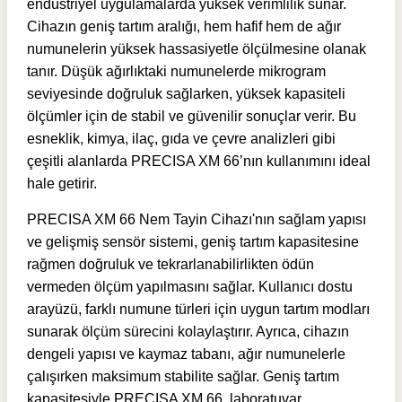
endüstriyel uygulamalarda yüksek verimlilik sunar.
Cihazın geniş tartım aralığı, hem hafif hem de ağır
numunelerin yüksek hassasiyetle ölçülmesine olanak
tanır. Düşük ağırlıktaki numunelerde mikrogram
seviyesinde doğruluk sağlarken, yüksek kapasiteli
ölçümler için de stabil ve güvenilir sonuçlar verir. Bu
esneklik, kimya, ilaç, gıda ve çevre analizleri gibi
çeşitli alanlarda PRECISA XM 66’nın kullanımını ideal
hale getirir.
PRECISA XM 66 Nem Tayin Cihazı'nın sağlam yapısı
ve gelişmiş sensör sistemi, geniş tartım kapasitesine
rağmen doğruluk ve tekrarlanabilirlikten ödün
vermeden ölçüm yapılmasını sağlar. Kullanıcı dostu
arayüzü, farklı numune türleri için uygun tartım modları
sunarak ölçüm sürecini kolaylaştırır. Ayrıca, cihazın
dengeli yapısı ve kaymaz tabanı, ağır numunelerle
çalışırken maksimum stabilite sağlar. Geniş tartım
kapasitesiyle PRECISA XM 66, laboratuvar