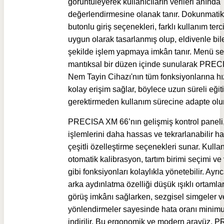
görüntüleyerek kullanıcıların verileri anında
değerlendirmesine olanak tanır. Dokunmati
butonlu giriş seçenekleri, farklı kullanım terc
uygun olarak tasarlanmış olup, eldivenle bile
şekilde işlem yapmaya imkân tanır. Menü se
mantıksal bir düzen içinde sunularak
PRECI
Nem Tayin Cihazı'nın
tüm fonksiyonlarına hız
kolay erişim sağlar, böylece uzun süreli eğit
gerektirmeden kullanım sürecine adapte olun
PRECISA XM 66’nın gelişmiş kontrol paneli
işlemlerini daha hassas ve tekrarlanabilir ha
çeşitli özelleştirme seçenekleri sunar. Kullanı
otomatik kalibrasyon, tartım birimi seçimi ve 
gibi fonksiyonları kolaylıkla yönetebilir. Ayrı
arka aydınlatma özelliği düşük ışıklı ortamla
görüş imkânı sağlarken, sezgisel simgeler v
yönlendirmeler sayesinde hata oranı mini
indirilir. Bu ergonomik ve modern arayüz, 