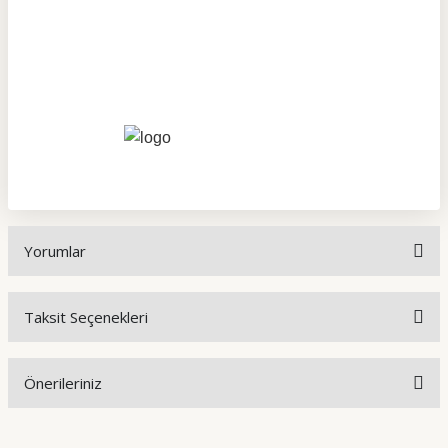
Yorumlar
Taksit Seçenekleri
Bu ürüne ilk yorumu siz yapın!
Önerileriniz
Yorum Yaz
Bu ürünün fiyat bilgisi, resim, ürün açıklamalarında ve diğer