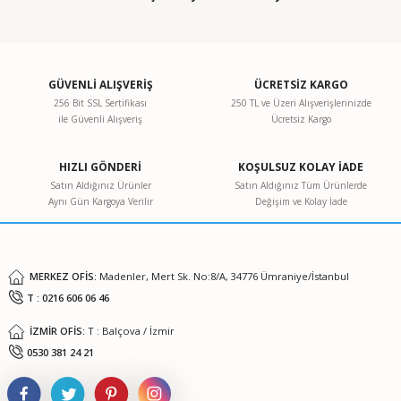
GÜVENLİ ALIŞVERİŞ
ÜCRETSİZ KARGO
256 Bit SSL Sertifikası
250 TL ve Üzeri Alışverişlerinizde
ile Güvenli Alışveriş
Ücretsiz Kargo
HIZLI GÖNDERİ
KOŞULSUZ KOLAY İADE
Satın Aldığınız Ürünler
Satın Aldığınız Tüm Ürünlerde
Aynı Gün Kargoya Verilir
Değişim ve Kolay İade
MERKEZ OFİS:
Madenler, Mert Sk. No:8/A, 34776 Ümraniye/İstanbul
T : 0216 606 06 46
İZMİR OFİS:
T : Balçova / İzmir
0530 381 24 21