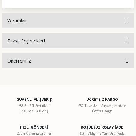
Yorumlar
Taksit Seçenekleri
Bu ürüne ilk yorumu siz yapın!
Önerileriniz
Yorum Yaz
Bu ürünün fiyat bilgisi, resim, ürün açıklamalarında ve diğer
konularda yetersiz gördüğünüz noktaları öneri formunu
kullanarak tarafımıza iletebilirsiniz.
Görüş ve önerileriniz için teşekkür ederiz.
GÜVENLİ ALIŞVERİŞ
ÜCRETSİZ KARGO
256 Bit SSL Sertifikası
250 TL ve Üzeri Alışverişlerinizde
ile Güvenli Alışveriş
Ücretsiz Kargo
Ürün resmi kalitesiz, bozuk veya görüntülenemiyor.
Ürün açıklamasında eksik bilgiler bulunuyor.
HIZLI GÖNDERİ
KOŞULSUZ KOLAY İADE
Ürün bilgilerinde hatalar bulunuyor.
Satın Aldığınız Ürünler
Satın Aldığınız Tüm Ürünlerde