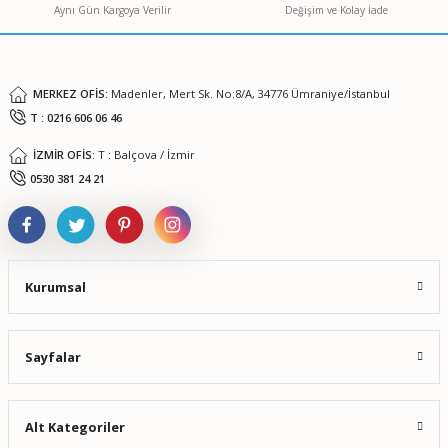
Aynı Gün Kargoya Verilir
Değişim ve Kolay İade
Ürün fiyatı diğer sitelerden daha pahalı.
Bu ürüne benzer farklı alternatifler olmalı.
MERKEZ OFİS:
Madenler, Mert Sk. No:8/A, 34776 Ümraniye/İstanbul
T : 0216 606 06 46
İZMİR OFİS:
T : Balçova / İzmir
Gönder
0530 381 24 21
Kurumsal
Sayfalar
Alt Kategoriler