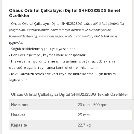
Ohaus Orbital Çalkalayıcı Dijital SHHD2325DG Genel
Özellikler
- Ohaus Orbital Çalkalayıcı Dijital SHHD2325DG;
hücre kültürleri, çözünürlük
çalışmaları, ekstraksiyonlar, bakteri maya kültürleri ve süspansiyonlar,
boyama/destaining, immünoassayler, protein çalışmaları, blot teknikleri için
uygundur.
- Soğuk haddelenmiş çelik yapıya sahiptir.
- Dahil yerleşik tepsi, kaymaz kauçuk paspaslıdır.
- Hız ve zaman görüntüleme için tasarlanmış bağımsız LED ekranlar
operatöre ayarları aynı anda kontrol etme imkanı tanır.
- RS232 arayüzü sayesinde veri kaydı ve ünite kontrolü için iletişim
sağlanabilir.
Ohaus Orbital Çalkalayıcı Dijital SHHD2325DG Teknik Özellikler
Hız sınırı
:
20 rpm - 500 rpm
Hareket
:
25 mm
Kapasite
:
22,7 kg