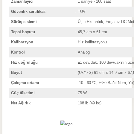
Zamanlayıcı
:
1 saniye - 160 saat
Güvenlik sertifikası
:
TÜV
Sürüş sistemi
:
Üçlü Eksantrik; Fırçasız DC Mot
Tepsi boyutu
:
45,7 cm x 61 cm
Kalibrasyon
:
Hız kalibrasyonu
Kontrol
:
Analog
Hız doğruluğu
:
±
1 dev/dak, 100 dev/dak'nın üze
Boyut
:
(UxYxG) 61 cm x 14,9 cm x 67
Çalışma ortamı
:
-
1
0
- 60
⁰
C, %80 Bağıl Nem, Yo
Güç tüketimi
:
75 W
Net Ağırlık
:
108 lb (49 kg)