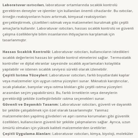
Laboratuvar ısıtıcıları
, laboratuvar ortamlarında sıcaklık kontrolü
gerektiren deneyler ve işlemler için kullanılan önemli cihazlardır. Bu ısıtıcılar,
örneğin reaksiyonların hızını artırmak, kimyasal reaksiyonları
gerçekleştirmek, çözeltileri ısıtmak veya malzemeleri kurutmak gibi çeşitli
amaçlarla kullanılır. Laboratuvar ısıtıcıları, hassas sıcaklık kontrolü ve güvenli
çalışma özellikleriyle bilim insanlarının ihtiyaçlarını karşılamak için
tasarlanmıştır.
Hassas Sıcaklık Kontrolü:
Laboratuvar ısıtıcıları, kullanıcıların istedikleri
sıcaklık değerlerini hassas bir şekilde kontrol etmelerini sağlar. Termostatik
kontroller ve dijital ekranlar sayesinde sıcaklık ayarlamaları kolaylıkla
yapılabilir ve istenen sıcaklık seviyesi sürekli olarak izlenebilir.
Çeşitli Isıtma Yüzeyleri:
Laboratuvar ısıtıcıları, farklı boyutlardaki kaplar
veya malzemeler için uygun ısıtma yüzeyleri sunar. Mıknatıslı karıştırıcılar,
sıcak plakalar, banyolar veya ısıtma blokları gibi çeşitli ısıtma yüzeyleri
arasından seçim yapabilirsiniz. Bu, farklı örneklerin veya deneylerin
gerektirdiği şekilde özelleştirilebilir ısıtma seçenekleri sunar.
Güvenli ve Dayanıklı Tasarım:
Laboratuvar ısıtıcıları, güvenli ve dayanıklı
bir şekilde çalışabilmek için özel olarak tasarlanmıştır. Yanmaz
malzemelerden yapılmış gövdeleri ve aşırı ısınma korumaları gibi güvenlik
özellikleri, kullanıcıların güvenli bir şekilde çalışmalarını sağlar. Ayrıca, uzun
ömürlü olmaları için yüksek kaliteli malzemelerden üretilirler.
Çeşitli Uygulama Alanları:
Laboratuvar ısıtıcıları, kimya, biyoloji, moleküler