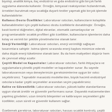
biyoloji, analitik kimya, ilaç endüstrisi ve gıda endüstrisi gibi birçok farklı
uygulama alanında kullanılır. Örneğin, kimyasal reaksiyonları hızlandırmak,
örnekleri kurutmak veya sıcaklığa duyarlı testler yapmak gibi birçok işlemde
kullanılabilirler.
Kullanıcı Dostu Özellikler:
Laboratuvar ısıtıcıları, kullanıcıların kolaylıkla
kullanabilmeleri için çeşitli kullanıcı dostu özelliklerle donatılmıştır. Örneğin,
basit kontrol düğmeleri, dijital ekranlar, otomatik zamanlayıcılar ve
programlanabilir sıcaklık profilleri gibi özellikler, kullanıcıların işlemlerini daha
kolay ve verimli bir şekilde yönetmelerine olanak tanır.
Enerji Verimliliği:
Laboratuvar ısıtıcıları, enerji verimliliği sağlayan
tasarımlara sahiptir. Isıtma işlemi sırasında enerji kaybını minimize ederek
daha düşük enerji tüketimine olanak tanır. Bu da hem maliyetleri düşürür hem
de çevresel etkiyi azaltır.
Çeşitli Model ve Kapasiteler:
Laboratuvar ısıtıcıları, farklı ihtiyaçlara ve
uygulamalara yönelik çeşitli modeller ve kapasiteler sunar. Bu sayede
laboratuvarınızın veya deneylerinizin gereksinimlerine uygun bir ısıtıcı
seçebilirsiniz. Taşınabilir masaüstü modellerden, büyük hacimli endüstriyel
ısıtıcılara kadar çeşitli seçenekler arasından seçim yapabilirsiniz.
Kalite ve Güvenilirlik:
Laboratuvar ısıtıcıları, yüksek kalite standartlarına
uygun olarak üretilir ve güvenilir performans sunar. Dayanıklı malzemelerden
yapılmış gövdeleri, uzun ömürlü bileşenleri ve kalibrasyon seçenekleri gibi
özellikler, uzun süreli ve güvenilir kullanım sağlar.
Özetlemek gerekirse, laboratuvar ısıtıcıları, hassas sıcaklık kontrolü, çeşitli