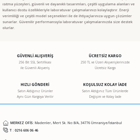
ısıtma yüzeyleri, güvenli ve dayanıklı tasarımları, çeşitli uygulama alanları ve
kullanıcı dostu özellikleriyle laboratuvar çalışmalarınızı kolaylaştırır. Enerji
verimliliği ve çeşitli model seçenekleri ile de ihtiyaçlarınıza uygun çözümler
sunarlar. Güvenilir performansıyla laboratuvar çalışmalarınızda size destek
olurlar.
GÜVENLİ ALIŞVERİŞ
ÜCRETSİZ KARGO
256 Bit SSL Sertifikası
250 TL ve Üzeri Alışverişlerinizde
ile Güvenli Alışveriş
Ücretsiz Kargo
HIZLI GÖNDERİ
KOŞULSUZ KOLAY İADE
Satın Aldığınız Ürünler
Satın Aldığınız Tüm Ürünlerde
Aynı Gün Kargoya Verilir
Değişim ve Kolay İade
MERKEZ OFİS:
Madenler, Mert Sk. No:8/A, 34776 Ümraniye/İstanbul
T : 0216 606 06 46