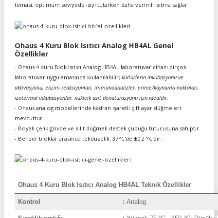
teması, optimum seviyede ısıyı tutarken daha verimli ısıtma sağlar.
Ohaus 4 Kuru Blok Isıtıcı Analog HB4AL Genel
Özellikler
- Ohaus 4 Kuru Blok Isıtıcı Analog HB4AL laboratuvar cihazı birçok
laboratuvar uygulamasında kullanılabilir;
kültürlerin inkübasyonu ve
aktivasyonu, enzim reaksiyonları, immünoanalizler, erime/kaynama noktaları,
izotermal inkübasyonlar, nükleik asit denatürasyonu için idealdir.
- Ohaus analog modellerinde kadran işaretli çift ayar düğmeleri
mevcuttur.
- Boyalı çelik gövde ve kilit düğmeli destek çubuğu tutucusuna sahiptir.
- Benzer bloklar arasında tekdüzelik; 37°C'de
±
0.2 °C'dir.
Ohaus 4 Kuru Blok Isıtıcı Analog HB4AL Teknik Özellikler
Kontrol
:
Ana