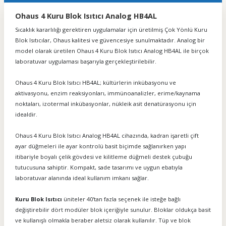
Ohaus 4 Kuru Blok Isıtıcı Analog HB4AL
Sıcaklık kararlılığı gerektiren uygulamalar için üretilmiş Çok Yönlü Kuru
Blok Isıtıcılar, Ohaus kalitesi ve güvencesiye sunulmaktadır. Analog bir
model olarak üretilen Ohaus 4 Kuru Blok Isıtıcı Analog HB4AL ile birçok
laboratuvar uygulaması başarıyla gerçekleştirilebilir.
Ohaus 4 Kuru Blok Isıtıcı HB4AL
; kültürlerin inkübasyonu ve
aktivasyonu, enzim reaksiyonları, immünoanalizler, erime/kaynama
noktaları, izotermal inkübasyonlar, nükleik asit denatürasyonu için
idealdir.
Ohaus 4 Kuru Blok Isıtıcı Analog HB4AL cihazında, kadran işaretli çift
ayar düğmeleri ile ayar kontrolü basit biçimde sağlanırken yapı
itibariyle boyalı çelik gövdesi ve kilitleme düğmeli destek çubuğu
tutucusuna sahiptir. Kompakt, sade tasarımı ve uygun ebatıyla
laboratuvar alanında ideal kullanım imkanı sağlar.
Kuru Blok Isıtıcı
üniteler 40'tan fazla seçenek ile isteğe bağlı
değiştirebilir dört modüler blok içeriğiyle sunulur. Bloklar oldukça basit
ve kullanışlı olmakla beraber aletsiz olarak kullanılır. Tüp ve blok