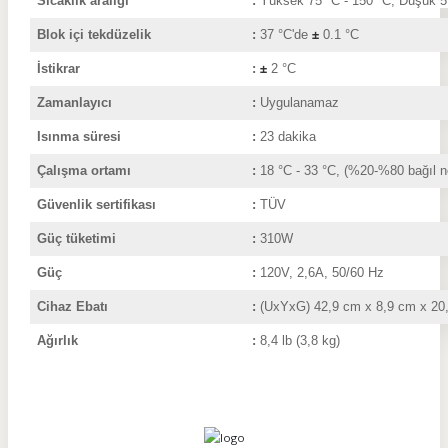
Sıcaklık aralığı
:
Yüksek 75 °C - 150 °C; Düşük 5 
Blok içi tekdüzelik
:
37 °C'de
±
0.1 °C
İstikrar
:
±
2 °C
Zamanlayıcı
:
Uygulanamaz
Isınma süresi
:
23 dakika
Çalışma ortamı
:
18 °C - 33 °C, (%20-%80 bağıl 
Güvenlik sertifikası
:
TÜV
Güç tüketimi
:
310W
Güç
:
120V, 2,6A, 50/60 Hz
Cihaz Ebatı
:
(UxYxG) 42,9
cm x 8,9 cm x 20
Ağırlık
:
8,4 lb (3,8
kg)