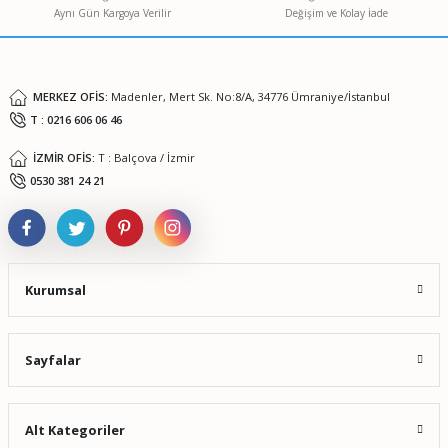
Aynı Gün Kargoya Verilir
Değişim ve Kolay İade
Ürün fiyatı diğer sitelerden daha pahalı.
Bu ürüne benzer farklı alternatifler olmalı.
MERKEZ OFİS:
Madenler, Mert Sk. No:8/A, 34776 Ümraniye/İstanbul
T : 0216 606 06 46
İZMİR OFİS:
T : Balçova / İzmir
Gönder
0530 381 24 21
Kurumsal
Sayfalar
Alt Kategoriler