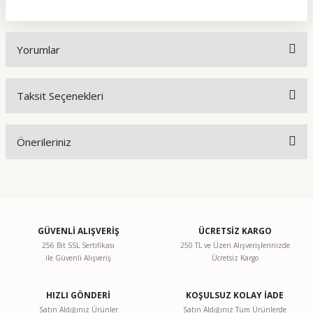
Yorumlar
Taksit Seçenekleri
Bu ürüne ilk yorumu siz yapın!
Önerileriniz
Yorum Yaz
Bu ürünün fiyat bilgisi, resim, ürün açıklamalarında ve diğer
konularda yetersiz gördüğünüz noktaları öneri formunu
kullanarak tarafımıza iletebilirsiniz.
Görüş ve önerileriniz için teşekkür ederiz.
GÜVENLİ ALIŞVERİŞ
ÜCRETSİZ KARGO
256 Bit SSL Sertifikası
250 TL ve Üzeri Alışverişlerinizde
ile Güvenli Alışveriş
Ücretsiz Kargo
Ürün resmi kalitesiz, bozuk veya görüntülenemiyor.
Ürün açıklamasında eksik bilgiler bulunuyor.
HIZLI GÖNDERİ
KOŞULSUZ KOLAY İADE
Ürün bilgilerinde hatalar bulunuyor.
Satın Aldığınız Ürünler
Satın Aldığınız Tüm Ürünlerde