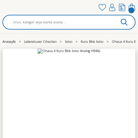
Anasayfa
Laboratuvar Cihazları
Isıtıcı
Kuru Blok Isıtıcı
Ohaus 4 Kuru Blok