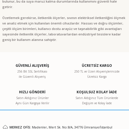
bulunur, bu da suya maruz kalma durumlarında kullanımını güvenli hale
getirir.
Özetlemek gerekirse, iletkenlik ölçerler, sıvının elektriksel iletkenliğini ölçmek
ve analiz etmek için kullanılan önemli cihazlardır. Hassas ve doğru ölçümler,
çeşitli ölçüm birimleri, kullanıcı dostu arayüz ve taşınabilirlik gibi avantajları
sayesinde iletkenlik ölçerler, laboratuvarlardan endüstriyel tesislere kadar
geniş bir kullanım alanına sahiptir.
GÜVENLİ ALIŞVERİŞ
ÜCRETSİZ KARGO
256 Bit SSL Sertifikası
250 TL ve Üzeri Alışverişlerinizde
ile Güvenli Alışveriş
Ücretsiz Kargo
HIZLI GÖNDERİ
KOŞULSUZ KOLAY İADE
Satın Aldığınız Ürünler
Satın Aldığınız Tüm Ürünlerde
Aynı Gün Kargoya Verilir
Değişim ve Kolay İade
MERKEZ OFİS:
Madenler, Mert Sk. No:8/A, 34776 Ümraniye/İstanbul