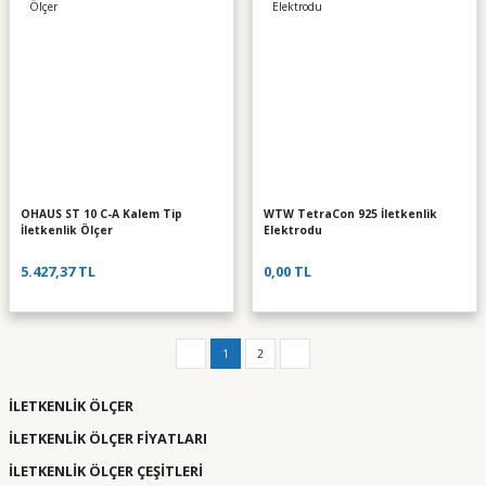
OHAUS ST 10 C-A Kalem Tip
WTW TetraCon 925 İletkenlik
İletkenlik Ölçer
Elektrodu
5.427,37 TL
0,00 TL
1
2
İLETKENLİK ÖLÇER
İLETKENLİK ÖLÇER FİYATLARI
İLETKENLİK ÖLÇER ÇEŞİTLERİ