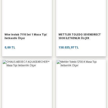
Wtw İnolab 7110 Set 1 Masa Ti̇pi̇
METTLER TOLEDO SEVENDİRECT
İletkenli̇k Ölçer
SD30 İLETKENLİK ÖLÇER
0,00 TL
158.035,97 TL