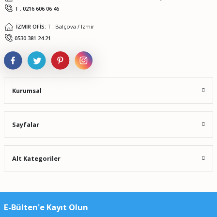
T : 0216 606 06 46
İZMİR OFİS:
T : Balçova / İzmir
0530 381 24 21
Kurumsal
Sayfalar
Alt Kategoriler
E-Bülten'e Kayıt Olun