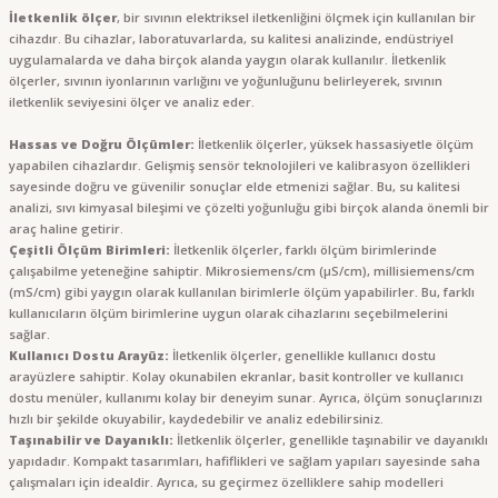
İletkenlik ölçer
, bir sıvının elektriksel iletkenliğini ölçmek için kullanılan bir
cihazdır. Bu cihazlar, laboratuvarlarda, su kalitesi analizinde, endüstriyel
uygulamalarda ve daha birçok alanda yaygın olarak kullanılır. İletkenlik
ölçerler, sıvının iyonlarının varlığını ve yoğunluğunu belirleyerek, sıvının
iletkenlik seviyesini ölçer ve analiz eder.
Hassas ve Doğru Ölçümler:
İletkenlik ölçerler, yüksek hassasiyetle ölçüm
yapabilen cihazlardır. Gelişmiş sensör teknolojileri ve kalibrasyon özellikleri
sayesinde doğru ve güvenilir sonuçlar elde etmenizi sağlar. Bu, su kalitesi
analizi, sıvı kimyasal bileşimi ve çözelti yoğunluğu gibi birçok alanda önemli bir
araç haline getirir.
Çeşitli Ölçüm Birimleri:
İletkenlik ölçerler, farklı ölçüm birimlerinde
çalışabilme yeteneğine sahiptir. Mikrosiemens/cm (µS/cm), millisiemens/cm
(mS/cm) gibi yaygın olarak kullanılan birimlerle ölçüm yapabilirler. Bu, farklı
kullanıcıların ölçüm birimlerine uygun olarak cihazlarını seçebilmelerini
sağlar.
Kullanıcı Dostu Arayüz:
İletkenlik ölçerler, genellikle kullanıcı dostu
arayüzlere sahiptir. Kolay okunabilen ekranlar, basit kontroller ve kullanıcı
dostu menüler, kullanımı kolay bir deneyim sunar. Ayrıca, ölçüm sonuçlarınızı
hızlı bir şekilde okuyabilir, kaydedebilir ve analiz edebilirsiniz.
Taşınabilir ve Dayanıklı:
İletkenlik ölçerler, genellikle taşınabilir ve dayanıklı
yapıdadır. Kompakt tasarımları, hafiflikleri ve sağlam yapıları sayesinde saha
çalışmaları için idealdir. Ayrıca, su geçirmez özelliklere sahip modelleri