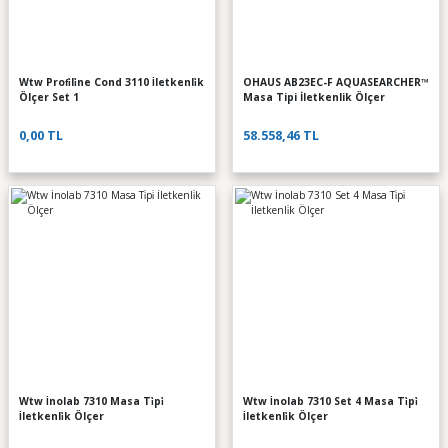
Wtw Profi̇li̇ne Cond 3110 İletkenli̇k
OHAUS AB23EC-F AQUASEARCHER™
Ölçer Set 1
Masa Tipi İletkenlik Ölçer
0,00 TL
58.558,46 TL
Wtw İnolab 7310 Masa Ti̇pi̇
Wtw İnolab 7310 Set 4 Masa Ti̇pi̇
İletkenli̇k Ölçer
İletkenli̇k Ölçer