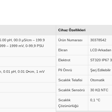
Cihaz Özellikleri
6.00 pH, 00.0 μS/cm – 199.9
Ürün Numarası
30378542
1999 – 1999 mV, 0-99,9 PSU
Ekran
LCD Arkadan 
Elektrot
ST320 IP67 3
Pil Ömrü
Şarj Edilebilir
m, 0.01 pH, 0.01 Ω•cm, 1 mV
Sıcaklık Telafisi
Otomatik
Sıcaklık Sensörü
30 KΩ NTC
Sıcaklık
0,1 °C
Çözünürlüğü