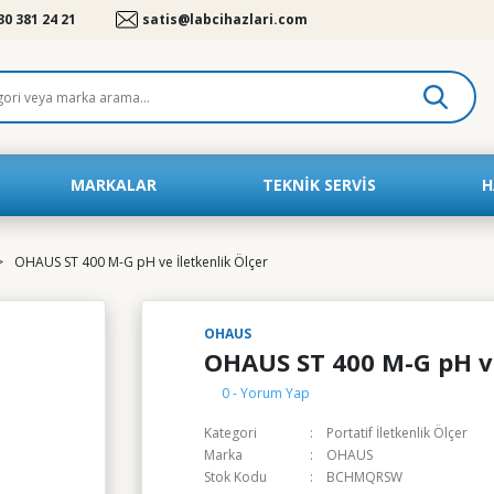
30 381 24 21
satis@labcihazlari.com
MARKALAR
TEKNIK SERVIS
H
OHAUS ST 400 M-G pH ve İletkenlik Ölçer
OHAUS
OHAUS ST 400 M-G pH ve
0 - Yorum Yap
Kategori
Portatif İletkenlik Ölçer
Marka
OHAUS
Stok Kodu
BCHMQRSW