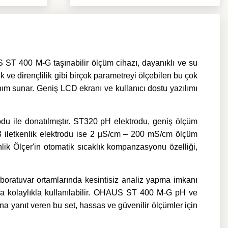
ST 400 M-G taşınabilir ölçüm cihazı, dayanıklı ve su
k ve dirençlilik gibi birçok parametreyi ölçebilen bu çok
nım sunar. Geniş LCD ekranı ve kullanıcı dostu yazılımı
u ile donatılmıştır. ST320 pH elektrodu, geniş ölçüm
N3 iletkenlik elektrodu ise 2 µS/cm – 200 mS/cm ölçüm
lik Ölçer'in otomatik sıcaklık kompanzasyonu özelliği,
oratuvar ortamlarında kesintisiz analiz yapma imkanı
amda kolaylıkla kullanılabilir. OHAUS ST 400 M-G pH ve
rına yanıt veren bu set, hassas ve güvenilir ölçümler için