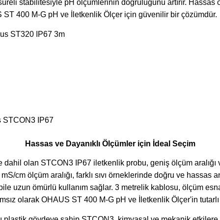
 süreli stabilitesiyle pH ölçümlerinin doğruluğunu artırır. Hassas
ST 400 M-G pH ve İletkenlik Ölçer için güvenilir bir çözümdür.
Hassas ve Dayanıklı Ölçümler için İdeal Seçim
dahil olan STCON3 IP67 iletkenlik probu, geniş ölçüm aralığı v
 mS/cm ölçüm aralığı, farklı sıvı örneklerinde doğru ve hassas
 bile uzun ömürlü kullanım sağlar. 3 metrelik kablosu, ölçüm esn
msız olarak OHAUS ST 400 M-G pH ve İletkenlik Ölçer'in tutarlı 
 plastik gövdeye sahip STCON3, kimyasal ve mekanik etkilere k