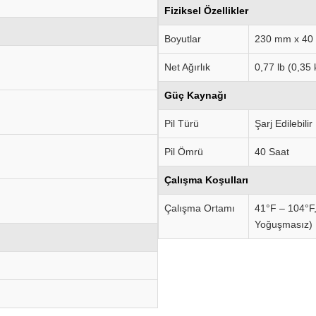
Fiziksel Özellikler
Boyutlar
230 mm x 40 
Net Ağırlık
0,77 lb (0,35 
Güç Kaynağı
Pil Türü
Şarj Edilebilir 
Pil Ömrü
40 Saat
Çalışma Koşulları
Çalışma Ortamı
41°F – 104°F
Yoğuşmasız)