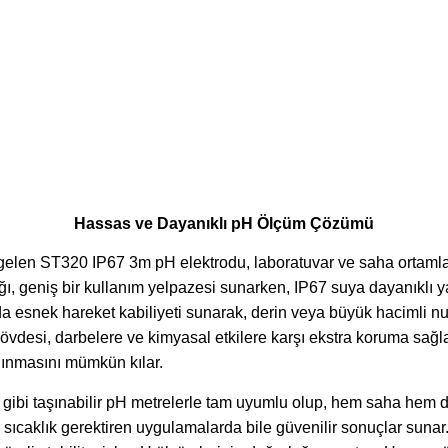
Hassas ve Dayanıklı pH Ölçüm Çözümü
elen ST320 IP67 3m pH elektrodu, laboratuvar ve saha ortamla
ğı, geniş bir kullanım yelpazesi sunarken, IP67 suya dayanıklı y
nda esnek hareket kabiliyeti sunarak, derin veya büyük hacimli
vdesi, darbelere ve kimyasal etkilere karşı ekstra koruma sağlarke
alınmasını mümkün kılar.
ibi taşınabilir pH metrelerle tam uyumlu olup, hem saha hem de
sıcaklık gerektiren uygulamalarda bile güvenilir sonuçlar sunar. S