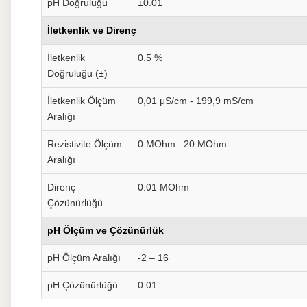
pH Doğruluğu
±0.01
İletkenlik ve Direnç
İletkenlik
0.5 %
Doğruluğu (±)
İletkenlik Ölçüm
0,01 μS/cm - 199,9 mS/cm
Aralığı
Rezistivite Ölçüm
0 MOhm– 20 MOhm
Aralığı
Direnç
0.01 MOhm
Çözünürlüğü
pH Ölçüm ve Çözünürlük
pH Ölçüm Aralığı
-2 – 16
pH Çözünürlüğü
0.01