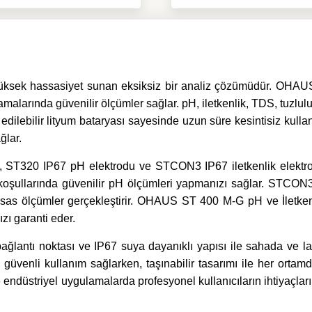
sek hassasiyet sunan eksiksiz bir analiz çözümüdür. OHAUS 
malarında güvenilir ölçümler sağlar. pH, iletkenlik, TDS, tuzlulu
ilebilir lityum bataryası sayesinde uzun süre kesintisiz kulla
ğlar.
 ST320 IP67 pH elektrodu ve STCON3 IP67 iletkenlik elektrod
a koşullarında güvenilir pH ölçümleri yapmanızı sağlar. STCO
hassas ölçümler gerçekleştirir. OHAUS ST 400 M-G pH ve İletken
zı garanti eder.
antı noktası ve IP67 suya dayanıklı yapısı ile sahada ve lab
le güvenli kullanım sağlarken, taşınabilir tasarımı ile her ort
ve endüstriyel uygulamalarda profesyonel kullanıcıların ihtiyaçla