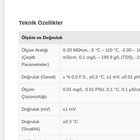
Teknik Özellikler
Ölçüm ve Doğruluk
Ölçüm Aralığı
0-20 MΩ•cm, -5 °C – 110 °C, -2.00 – 1
(Çeşitli
mS/cm, 0,1 mg/L – 199,9 g/L (TDS), -
Parametreler)
Doğruluk (Genel)
± % 0,5 F.S., ±0,3 °C, ±1 mV, ±0.01 pH
Ölçüm
0.01 mg/L, 0.01 PSU, 0,1 °C, 0,1 μS/c
Çözünürlüğü
Doğruluk (mV)
±1 mV
Doğruluk
±0,3 °C
(Sıcaklık)