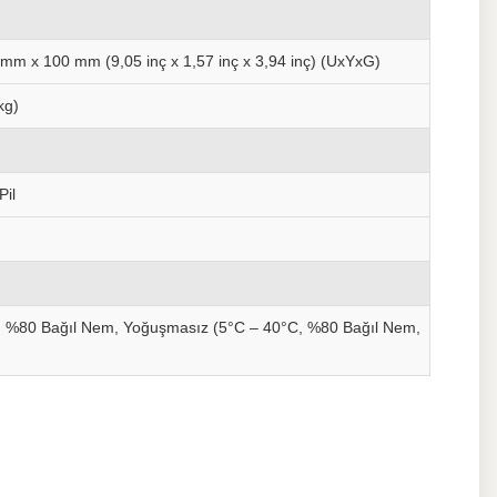
mm x 100 mm (9,05 inç x 1,57 inç x 3,94 inç) (UxYxG)
kg)
Pil
, %80 Bağıl Nem, Yoğuşmasız (5°C – 40°C, %80 Bağıl Nem,