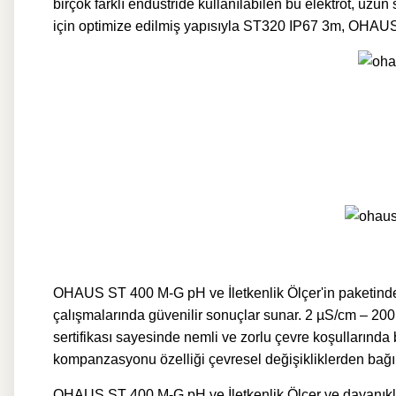
birçok farklı endüstride kullanılabilen bu elektrot, uzun
için optimize edilmiş yapısıyla ST320 IP67 3m, OHAUS 
OHAUS ST 400 M-G pH ve İletkenlik Ölçer'in paketinde 
çalışmalarında güvenilir sonuçlar sunar. 2 µS/cm – 200
sertifikası sayesinde nemli ve zorlu çevre koşullarında
kompanzasyonu özelliği çevresel değişikliklerden bağı
OHAUS ST 400 M-G pH ve İletkenlik Ölçer ve dayanıklı