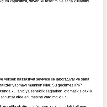
 ölçüm kapasitesi, dayanıklı tasarımı ve saha kullanımı
e yüksek hassasiyet seviyesi ile laboratuvar ve saha
 analizler yapmayı mümkün kılar. Su geçirmez IP67
asında kullanıcıya esneklik sağlarken, otomatik sıcaklık
sonuçlar elde edilmesine yardımcı olur.
arşı yüksek direnç göstererek uzun vadeli kullanım