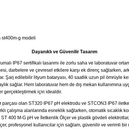
Dayanıklı ve Güvenilir Tasarım
alı IP67 sertifikalı tasarımı ile zorlu saha ve laboratuvar or
esi, darbelere ve çevresel etkilere karşı ek direnç sağlarken, a
 Şarj edilebilir lityum bataryası, 40 saatlik uzun pil ömrüyle 
a kolaylık sağlar. Hem laboratuvar hem de dış mekan kullanımına
r gerçekleştirmek için idealdir.
r parçası olan ST320 IP67 pH elektrodu ve STCON3 IP67 iletken
 farklı çalışma alanlarında esneklik sağlarken, otomatik sıcaklı
 400 M-G pH ve İletkenlik Ölçer ve plastik gövdeli elektrotlar, 
r, profesyonel kullanıcılar için sağlam, güvenilir ve verimli b