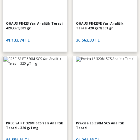
OHAUS PR423 Yarı Analitik Terazi
OHAUS PR423/E Yarı Analitik
420 gr/0,001 gr
Terazi 420 gr/0,001 gr
41.133,74 TL
36.563,33 TL
PRECISA PT 320M SCS Yarı Analitik
Precisa LS 320M SCS Analitik
Terazi - 320 g/1 mg
Terazi
88.551,81 TL
94.264,83 TL