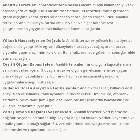
Analitik teraziler
, laboratuvarlarda hassas ölçümler için kullanılan yüksek
hassasiyetli ve doğruluklu ölçüm cihazlarıdır. Bu teraziler, mikrogramdan
gram ölçeğine kadar geniş bir hassasiyet aralığında çalışabilirler. Analitik
teraziler, analitik kimya, farmasötik, biyoloji ve diğer laboratuvar
çalışmalarında yaygın olarak kullanılan önemli araçlardır.
Yüksek Hassasiyet ve Doğruluk:
Analitik teraziler, yüksek hassasiyet ve
doğruluk ile çalışır. Mikrogram düzeyinde hassasiyet sağlayarak hassas
ölçümler yapmanızı mümkün kılar. Bu, analizlerinizde güvenilir sonuçlar elde
etmenizi sağlar.
Çeşitli Ölçüm Kapasiteleri:
Analitik teraziler, farklı ölçüm kapasitelerine
sahip modelleri içerir. İhtiyaçlarınıza ve ölçüm gereksinimlerinize uygun
olarak seçim yapabilirsiniz. Bu, farklı hacim ve hassasiyet gerektiren
uygulamalara uygunluk sağlar.
Kullanıcı Dostu Arayüz ve Fonksiyonlar:
Analitik teraziler, kullanıcı dostu
arayüzleri ve kullanışlı fonksiyonları ile dikkat çeker. Hızlı ölçüm, otomatik
sıfırlama, birim dönüşümü gibi özellikler, ölçüm işlemlerini kolaylaştırır ve
kullanıcı deneyimini iyileştirir.
Veri İşleme ve Bağlantı Seçenekleri:
Analitik teraziler, veri işleme ve
bağlantı seçenekleri sunar. Bilgisayarla bağlantı imkanı, verileri kaydetme ve
analiz yapma olanağı sağlar. Bu, veri yönetimini kolaylaştırır ve sonuçların
izlenmesini ve raporlanmasını sağlar.