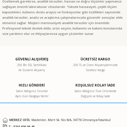
Özetlemek gerekirse, analitik teraziler, hassas ve doğru ölçümler yapmanızı
sağlayan önemli laboratuvar cihazlarıdır. Yüksek hassasiyet, çeşitli ölçüm
kapasiteleri, kullanıcı dostu arayüz ve fonksiyonlar gibi özellikleri sayesinde
analitik teraziler, analiz ve araştırma çalışmalarınızda güvenilir sonuçlar elde
etmenizi sağlar. Müşteri memnuniyeti analitik teraziler için önemlidir.
Profesyonel teknik destek ekibi, ürün seçimi, kullanımı ve bakımı konularında
size yardımcı olur ve ihtiyaçlarınıza uygun çözümler sunar.
GÜVENLİ ALIŞVERİŞ
ÜCRETSİZ KARGO
256 Bit SSL Sertifikası
250 TL ve Üzeri Alışverişlerinizde
ile Güvenli Alışveriş
Ücretsiz Kargo
HIZLI GÖNDERİ
KOŞULSUZ KOLAY İADE
Satın Aldığınız Ürünler
Satın Aldığınız Tüm Ürünlerde
Aynı Gün Kargoya Verilir
Değişim ve Kolay İade
MERKEZ OFİS:
Madenler, Mert Sk. No:8/A, 34776 Ümraniye/İstanbul
T : 0216 606 06 46