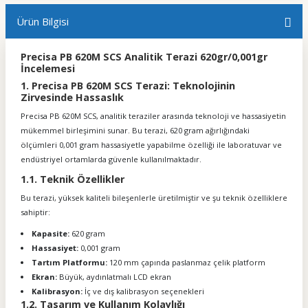
Ürün Bilgisi
Precisa PB 620M SCS Analitik Terazi 620gr/0,001gr
İncelemesi
1. Precisa PB 620M SCS Terazi: Teknolojinin
Zirvesinde Hassaslık
Precisa PB 620M SCS, analitik teraziler arasında teknoloji ve hassasiyetin
mükemmel birleşimini sunar. Bu terazi, 620 gram ağırlığındaki
ölçümleri 0,001 gram hassasiyetle yapabilme özelliği ile laboratuvar ve
endüstriyel ortamlarda güvenle kullanılmaktadır.
1.1. Teknik Özellikler
Bu terazi, yüksek kaliteli bileşenlerle üretilmiştir ve şu teknik özelliklere
sahiptir:
Kapasite:
620 gram
Hassasiyet:
0,001 gram
Tartım Platformu:
120 mm çapında paslanmaz çelik platform
Ekran:
Büyük, aydınlatmalı LCD ekran
Kalibrasyon:
İç ve dış kalibrasyon seçenekleri
1.2. Tasarım ve Kullanım Kolaylığı