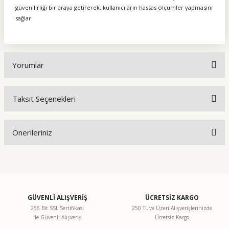
güvenilirliği bir araya getirerek, kullanıcıların hassas ölçümler yapmasını
sağlar.
Yorumlar
Taksit Seçenekleri
Bu ürüne ilk yorumu siz yapın!
Önerileriniz
Yorum Yaz
Bu ürünün fiyat bilgisi, resim, ürün açıklamalarında ve diğer
konularda yetersiz gördüğünüz noktaları öneri formunu
kullanarak tarafımıza iletebilirsiniz.
Görüş ve önerileriniz için teşekkür ederiz.
GÜVENLİ ALIŞVERİŞ
ÜCRETSİZ KARGO
256 Bit SSL Sertifikası
250 TL ve Üzeri Alışverişlerinizde
ile Güvenli Alışveriş
Ücretsiz Kargo
Ürün resmi kalitesiz, bozuk veya görüntülenemiyor.