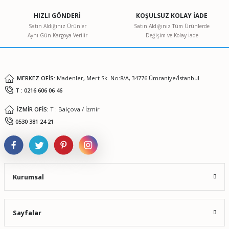
Ürün açıklamasında eksik bilgiler bulunuyor.
HIZLI GÖNDERİ
KOŞULSUZ KOLAY İADE
Ürün bilgilerinde hatalar bulunuyor.
Satın Aldığınız Ürünler
Satın Aldığınız Tüm Ürünlerde
Aynı Gün Kargoya Verilir
Değişim ve Kolay İade
Ürün fiyatı diğer sitelerden daha pahalı.
Bu ürüne benzer farklı alternatifler olmalı.
MERKEZ OFİS:
Madenler, Mert Sk. No:8/A, 34776 Ümraniye/İstanbul
T : 0216 606 06 46
İZMİR OFİS:
T : Balçova / İzmir
Gönder
0530 381 24 21
Kurumsal
Sayfalar