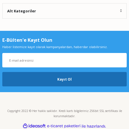
Alt Kategoriler
E-Bülten'e Kayıt Olun
Haber listemize kayıt olarak kampanyalardan, haberdar olabilirsiniz.
Kayıt Ol
Copyright 2022 © Her hakkı saklıdır. Kredi kartı bilgileriniz 256bit SSL sertifikası ile
korunmaktadır.
ideasoft
ile
e-