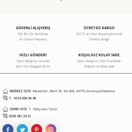
GÜVENLİ ALIŞVERİŞ
ÜCRETSİZ KARGO
256 Bit SSL Sertifikası
250 TL ve Üzeri Alışverişlerinizde
ile Güvenli Alışveriş
Ücretsiz Kargo
HIZLI GÖNDERİ
KOŞULSUZ KOLAY İADE
Satın Aldığınız Ürünler
Satın Aldığınız Tüm Ürünlerde
Aynı Gün Kargoya Verilir
Değişim ve Kolay İade
MERKEZ OFİS:
Madenler, Mert Sk. No:8/A, 34776 Ümraniye/İstanbul
T : 0216 606 06 46
İZMİR OFİS:
T : Balçova / İzmir
0530 381 24 21