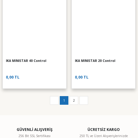
IKA MINISTAR 40 Control
IKA MINISTAR 20 Control
0,00 TL
0,00 TL
1
2
GÜVENLİ ALIŞVERİŞ
ÜCRETSİZ KARGO
256 Bit SSL Sertifikası
250 TL ve Üzeri Alışverişlerinizde