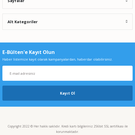
Sayfalar
Alt Kategoriler
E-Bülten'e Kayıt Olun
Haber listemize kayıt olarak kampanyalardan, haberdar olabilirsiniz.
Kayıt Ol
Copyright 2022 © Her hakkı saklıdır. Kredi kartı bilgileriniz 256bit SSL sertifikası ile
korunmaktadır.