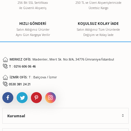
256 Bit SSL Sertifikası
250 TL ve Üzeri Alışverişlerinizde
ile Güvenli Alışveriş
Ücretsiz Kargo
HIZLI GÖNDERİ
KOŞULSUZ KOLAY İADE
Satın Aldığınız Ürünler
Satın Aldığınız Tüm Ürünlerde
Aynı Gün Kargoya Verilir
Değişim ve Kolay İade
MERKEZ OFİS:
Madenler, Mert Sk. No:8/A, 34776 Ümraniye/İstanbul
T : 0216 606 06 46
İZMİR OFİS:
T : Balçova / İzmir
0530 381 24 21
Kurumsal