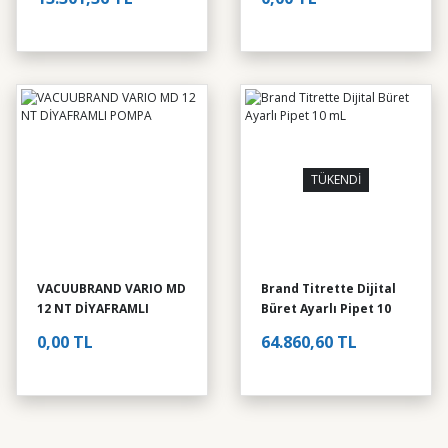
Brand Transferpette S 0.5-10
13.301,36 TL
Karıştırıcı - Çok Pozisyonlu
YENİ
TÜKENDİ
Velp Arex-6 Connect Pro With Wifi
VACUUBRAND VARIO MD
Brand Titrette Dijital
12 NT DİYAFRAMLI
Büret Ayarlı Pipet 10
em Tayin Cihazı
0,00 TL
POMPA
mL
0,00 TL
64.860,60 TL
YENİ