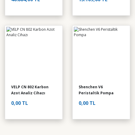
Pipet
13.301,36 TL
AM4 Isıtıcılı Manyetik 
YENİ
0,00 TL
VELP CN 802 Karbon
Shenchen V6
Azot Analiz Cihazı
Peristaltik Pompa
Shimadzu MOC-120H N
0,00 TL
0,00 TL
0,00 TL
YENİ