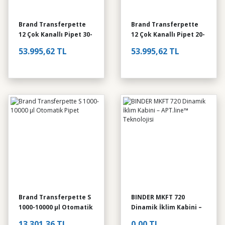
 10-100 µl Ayarlanabilir Otomatik Pipet
Brand Transferpette
Brand Transferpette
12 Çok Kanallı Pipet 30-
12 Çok Kanallı Pipet 20-
 5-50 µl Ayarlanabilir Otomatik Pipet
300 µl 703732
200 µl 703730
Brand Transferpette S
53.995,62 TL
53.995,62 TL
12.511,18 TL
YENİ
Ohaus MB90 Nem Tayin Cihazı
Ohaus M
n Cihazı
Brand Transferpette S
BINDER MKFT 720
1000-10000 µl Otomatik
Dinamik İklim Kabini –
0,00 TL
0,00 T
 1000-10000 µl Otomatik Pipet
Pipet
APT.line™ Teknolojisi
13.301,36 TL
0,00 TL