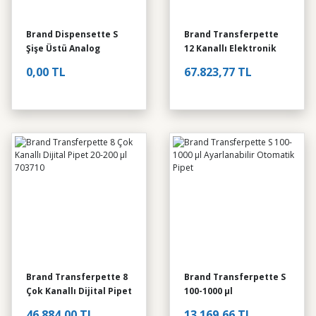
Brand Transferpette S
Brand Dispensette S
Brand Transferpette
12.511,18 TL
Şişe Üstü Analog
12 Kanallı Elektronik
Brand Transferpette S
Ayarlanabilir Vanalı
Ayarlı Pipet 5-100
0,00 TL
67.823,77 TL
Dispenser 0.2-2 ml
12.511,18 TL
YENİ
Ohaus MB120 Nem Tayi
Brand Transferpette 8
Brand Transferpette S
Çok Kanallı Dijital Pipet
100-1000 µl
0,00 TL
20-200 µl 703710
Ayarlanabilir Otomatik
Brand Transferpette S
46.884,00 TL
13.169,66 TL