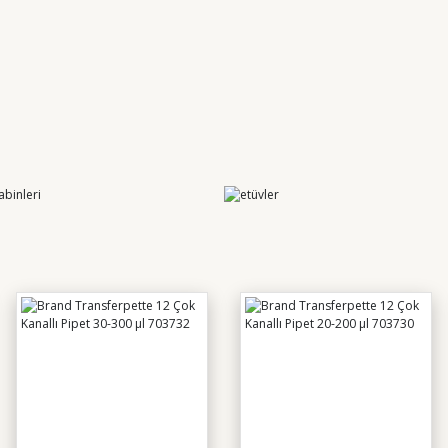
YENİ
Kanallı Elektronik Pipet 5-100 Ul
Brand Transferpette S 100
Weightlab Instrume
13.169,66 TL
0,00 TL