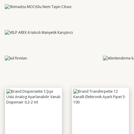
YENİ
YENİ
Brand Transferpette 8 
59.592,73 TL