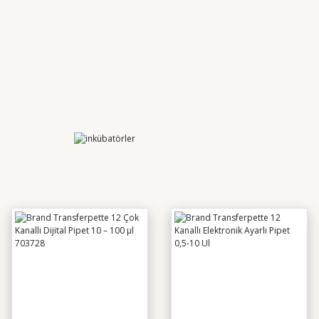
-1000 µl Ayarlanabilir Otomatik Pipet
nts WA-123M Nem Tayin Cihazı