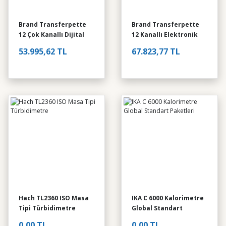
Brand Transferpette
Brand Transferpette
12 Çok Kanallı Dijital
12 Kanallı Elektronik
Pipet 10 – 100 µl 703728
Ayarlı Pipet 0,5-10 Ul
 10-100 µl Ayarlanabilir Otomatik Pipet
53.995,62 TL
67.823,77 TL
B23 Nem Tayin Cihazı
Hach TL2360 ISO Masa
IKA C 6000 Kalorimetre
Tipi Türbidimetre
Global Standart
L
Paketleri
0,00 TL
0,00 TL