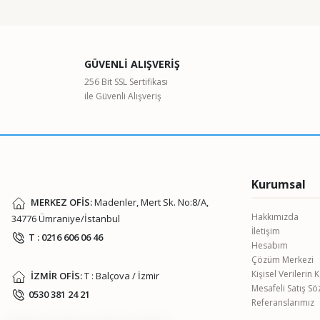
GÜVENLİ ALIŞVERİŞ
256 Bit SSL Sertifikası
Brand Transferpette S
ile Güvenli Alışveriş
12.511,18 TL
ARE-6 Isıtıcılı Manyetik
0,00 TL
Kurumsal
MERKEZ OFİS:
Madenler, Mert Sk. No:8/A,
Hakkımızda
34776 Ümraniye/İstanbul
İletişim
T : 0216 606 06 46
Hesabım
Çözüm Merkezi
Kişisel Verilerin
İZMİR OFİS:
T : Balçova / İzmir
KERN DAB 100-3 Nem T
Mesafeli Satış S
0530 381 24 21
Referanslarımız
80.993,43 TL