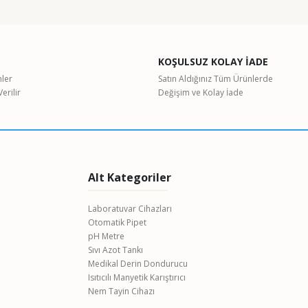
 50 °C ... 200 °C
KOŞULSUZ KOLAY İADE
nler
Satın Aldığınız Tüm Ürünlerde
erilir
Değişim ve Kolay İade
 10-100 µl Ayarlanabilir Otomatik Pipet
Alt Kategoriler
Laboratuvar Cihazları
Otomatik Pipet
pH Metre
Sıvı Azot Tankı
Medikal Derin Dondurucu
ISA XM 120 Nem Tayin Cihazı
Isıtıcılı Manyetik Karıştırıcı
Nem Tayin Cihazı
0 TL