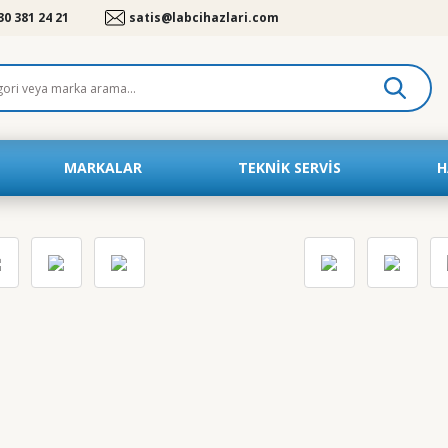
30 381 24 21
satis@labcihazlari.com
MARKALAR
TEKNIK SERVIS
H