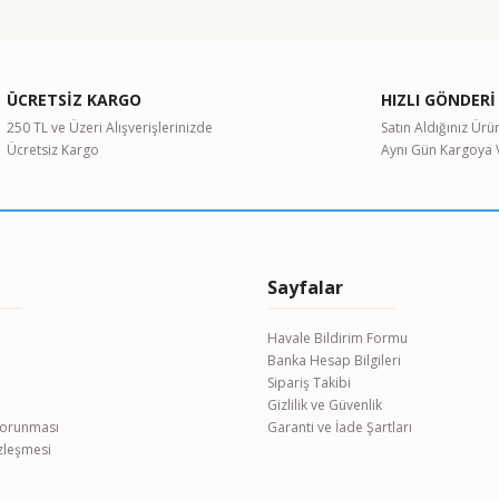
Shimadzu MOC63u Nem Tayin Cihazı 60g/ 1mg
0,00 TL
ÜCRETSİZ KARGO
HIZLI GÖNDERİ
250 TL ve Üzeri Alışverişlerinizde
Satın Aldığınız Ürü
 5-50 µl Ayarlanabilir Otomatik Pipet
Ücretsiz Kargo
Aynı Gün Kargoya V
Brand Transferpette S
%17
12.511,18 TL
 Karıştırıcı
VELP AREX Isıtıcılı Manyetik Karıştırıcı
Sayfalar
0,00 TL
Havale Bildirim Formu
Banka Hesap Bilgileri
Sipariş Takibi
Gizlilik ve Güvenlik
KERN DBS 60-3 Nem Tayin Cihazı
 Korunması
Garanti ve İade Şartları
PREC
ayin Cihazı
özleşmesi
70.503,80 TL
0,0