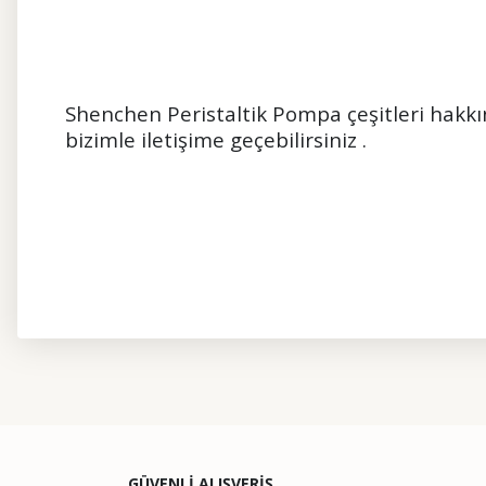
Shenchen Peristaltik Pompa çeşitleri hakkın
bizimle
iletişime
geçebilirsiniz .
Bu ürünün fiyat bilgisi, resim, ürün açıklamalarında ve diğer kon
Görüş ve önerileriniz için teşekkür ederiz.
Ürün resmi kalitesiz, bozuk veya görüntülenemiyor.
GÜVENLİ ALIŞVERİŞ