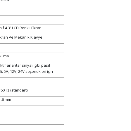
nıf 4.3’’ LCD Renkli Ekran
kran Ve Mekanik Klavye
4-20mA
ktif anahtar sinyali gibi pasif
i: 5V, 12V, 24V seçenekleri için
60Hz (standart)
1.6 mm