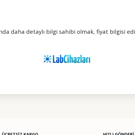
da daha detaylı bilgi sahibi olmak, fiyat bilgisi e
ularda yetersiz gördüğünüz noktaları öneri formunu kullanarak tarafımıza il
Bu ürüne ilk yorumu siz yapın!
ÜCRETSİZ KARGO
HIZLI GÖNDERİ