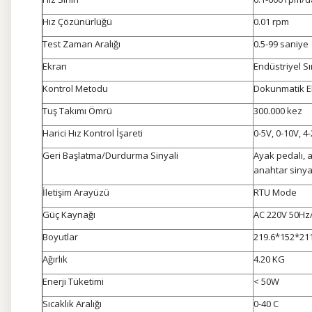
Hız Çözünürlüğü
0.01 rpm
Test Zaman Aralığı
0.5-99 saniye
Ekran
Endüstriyel Sı
Kontrol Metodu
Dokunmatik E
Tuş Takımı Ömrü
300.000 kez
Harici Hız Kontrol İşareti
0-5V, 0-10V, 
Geri Başlatma/Durdurma Sinyali
Ayak pedalı, a
anahtar sinyal
İletişim Arayüzü
RTU Mode
Güç Kaynağı
AC 220V 50Hz/
Boyutlar
219.6*152*21
Ağırlık
4.20 KG
Enerji Tüketimi
< 50W
Sıcaklık Aralığı
0-40 C