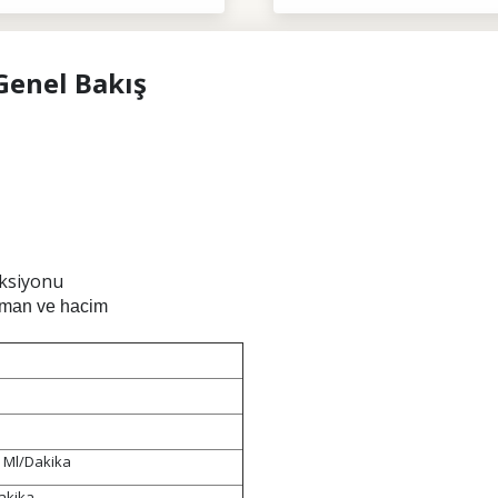
Genel Bakış
onksiyonu
aman ve hacim
 Ml/Dakika
akika