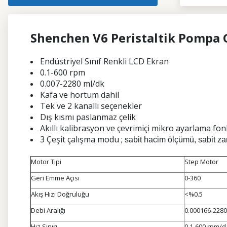
Shenchen V6 Peristaltik Pompa 
Endüstriyel Sınıf Renkli LCD Ekran
0.1-600
rpm
0.007-2280 ml/dk
Kafa ve hortum dahil
Tek ve 2 kanallı seçenekler
Dış kısmı paslanmaz çelik
Akıllı kalibrasyon ve çevrimiçi mikro ayarlama f
3 Çeşit çalışma modu ;
sabit hacim ölçümü, sabit z
Motor Tipi
Step Motor
Geri Emme Açısı
0-360
Akış Hızı Doğruluğu
<%0.5
Debi Aralığı
0.000166-2280
Hız Sınırı
0.1-600 rpm/d