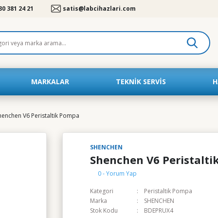
30 381 24 21
satis@labcihazlari.com
MARKALAR
TEKNIK SERVIS
H
henchen V6 Peristaltik Pompa
SHENCHEN
Shenchen V6 Peristalt
0 - Yorum Yap
Kategori
Peristaltik Pompa
Marka
SHENCHEN
Stok Kodu
BDEPRUX4