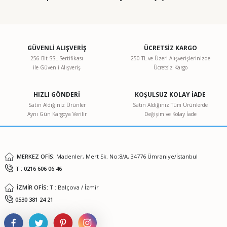
GÜVENLİ ALIŞVERİŞ
ÜCRETSİZ KARGO
256 Bit SSL Sertifikası
250 TL ve Üzeri Alışverişlerinizde
ile Güvenli Alışveriş
Ücretsiz Kargo
HIZLI GÖNDERİ
KOŞULSUZ KOLAY İADE
Satın Aldığınız Ürünler
Satın Aldığınız Tüm Ürünlerde
Aynı Gün Kargoya Verilir
Değişim ve Kolay İade
MERKEZ OFİS:
Madenler, Mert Sk. No:8/A, 34776 Ümraniye/İstanbul
T : 0216 606 06 46
İZMİR OFİS:
T : Balçova / İzmir
0530 381 24 21