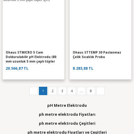
Ohaus STMICRO 5 Cam
Ohaus STTEMP 30 Paslanmaz
Doldurulabilir pH Elektrodu (80
Çelik Sıcaklık Probu
mm uzunluk 5 mm çaplı tüpler
için)
20.566,87 TL
8.283,88 TL
1
2
3
4
..
8
pH Metre Elektrodu
ph metre elektrodu Fiyatları
ph metre elektrodu Çeşitleri
ph metre elektrodu Fiyatları ve Çeşitleri