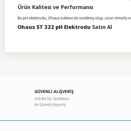
Ürün Kalitesi ve Performansı
Bu pH elektrodu, Ohaus kalitesi ile üretilmiş olup, uzun ömürlü ve
Ohaus ST 322 pH Elektrodu
Satın Al
Bu ürünün fiyat bilgisi, resim, ürün açıklamalarında ve diğer kon
Görüş ve önerileriniz için teşekkür ederiz.
Ürün resmi kalitesiz, bozuk veya görüntülenemiyor.
GÜVENLİ ALIŞVERİŞ
Ürün açıklamasında eksik bilgiler bulunuyor.
256 Bit SSL Sertifikası
ile Güvenli Alışveriş
Ürün bilgilerinde hatalar bulunuyor.
Ürün fiyatı diğer sitelerden daha pahalı.
Bu ürüne benzer farklı alternatifler olmalı.