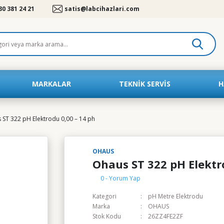
30 381 24 21
satis@labcihazlari.com
MARKALAR
TEKNIK SERVIS
H
 ST 322 pH Elektrodu 0,00 – 14 ph
OHAUS
Ohaus ST 322 pH Elektr
0 - Yorum Yap
Kategori
pH Metre Elektrodu
Marka
OHAUS
Stok Kodu
26ZZ4FE2ZF