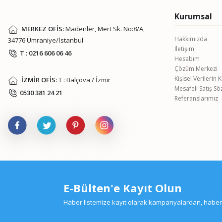
Kurumsal
MERKEZ OFİS:
Madenler, Mert Sk. No:8/A,
Hakkımızda
34776 Ümraniye/İstanbul
İletişim
T : 0216 606 06 46
Hesabım
Çözüm Merkezi
Kişisel Verilerin
İZMİR OFİS:
T : Balçova / İzmir
Mesafeli Satış S
0530 381 24 21
Referanslarımız
E-Bülten'e Kayıt Olun
Haber listemize kayıt olarak kampanyalardan, haberda