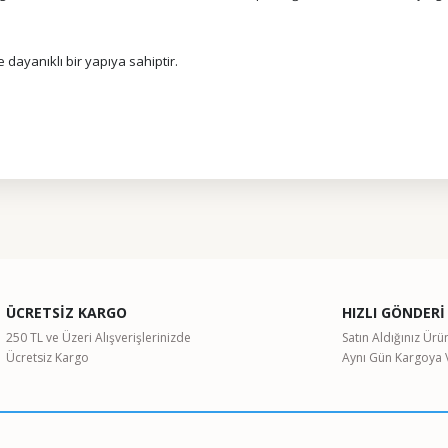
 dayanıklı bir yapıya sahiptir.
ularda yetersiz gördüğünüz noktaları öneri formunu kullanarak tarafımıza il
Bu ürüne ilk yorumu siz yapın!
ÜCRETSİZ KARGO
HIZLI GÖNDERİ
Yorum Yaz
250 TL ve Üzeri Alışverişlerinizde
Satın Aldığınız Ürü
Ücretsiz Kargo
Aynı Gün Kargoya V