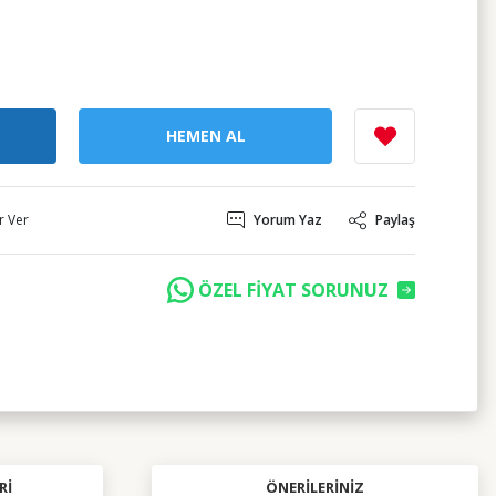
HEMEN AL
r Ver
Yorum Yaz
Paylaş
ÖZEL FİYAT SORUNUZ
RI
ÖNERILERINIZ