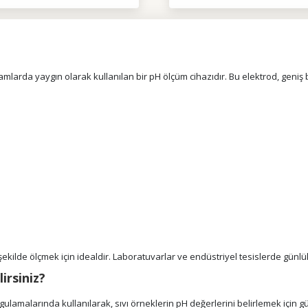
larda yaygın olarak kullanılan bir pH ölçüm cihazıdır. Bu elektrod, geniş 
r şekilde ölçmek için idealdir. Laboratuvarlar ve endüstriyel tesislerde gün
irsiniz?
ulamalarında kullanılarak, sıvı örneklerin pH değerlerini belirlemek için g