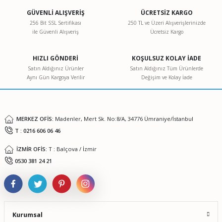
GÜVENLİ ALIŞVERİŞ
ÜCRETSİZ KARGO
256 Bit SSL Sertifikası
250 TL ve Üzeri Alışverişlerinizde
ile Güvenli Alışveriş
Ücretsiz Kargo
HIZLI GÖNDERİ
KOŞULSUZ KOLAY İADE
Satın Aldığınız Ürünler
Satın Aldığınız Tüm Ürünlerde
Aynı Gün Kargoya Verilir
Değişim ve Kolay İade
MERKEZ OFİS:
Madenler, Mert Sk. No:8/A, 34776 Ümraniye/İstanbul
T : 0216 606 06 46
İZMİR OFİS:
T : Balçova / İzmir
0530 381 24 21
Kurumsal