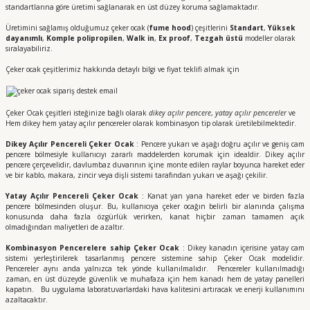
standartlarına göre üretimi sağlanarak en üst düzey koruma sağlamaktadır.
Üretimini sağlamış olduğumuz çeker ocak (
fume hood
) çeşitlerini
Standart
,
Yüksek
dayanımlı
,
Komple polipropilen
,
Walk in
,
Ex proof
,
Tezgah üstü
modeller olarak
sıralayabiliriz.
Çeker ocak çeşitlerimiz hakkında detaylı bilgi ve fiyat teklifi almak için
Çeker Ocak çeşitleri isteğinize bağlı olarak
dikey açılır pencere
,
yatay açılır pencereler
ve
Hem dikey hem yatay açılır pencereler olarak kombinasyon tip olarak üretilebilmektedir.
Dikey Açılır Pencereli Çeker Ocak
: Pencere yukarı ve aşağı doğru açılır ve geniş cam
pencere bölmesiyle kullanıcıyı zararlı maddelerden korumak için idealdir. Dikey açılır
pencere çerçevelidir, davlumbaz duvarının içine monte edilen raylar boyunca hareket eder
ve bir kablo, makara, zincir veya dişli sistemi tarafından yukarı ve aşağı çekilir.
Yatay Açılır Pencereli Çeker Ocak
: Kanat yan yana hareket eder ve birden fazla
pencere bölmesinden oluşur. Bu, kullanıcıya çeker ocağın belirli bir alanında çalışma
konusunda daha fazla özgürlük verirken, kanat hiçbir zaman tamamen açık
olmadığından maliyetleri de azaltır.
Kombinasyon Pencerelere sahip Çeker Ocak
: Dikey kanadın içerisine yatay cam
sistemi yerleştirilerek tasarlanmış pencere sistemine sahip Çeker Ocak modelidir.
Pencereler aynı anda yalnızca tek yönde kullanılmalıdır. Pencereler kullanılmadığı
zaman, en üst düzeyde güvenlik ve muhafaza için hem kanadı hem de yatay panelleri
kapatın. Bu uygulama laboratuvarlardaki hava kalitesini artıracak ve enerji kullanımını
azaltacaktır.