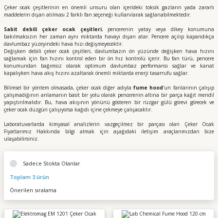
Çeker ocak çeşitlerinin en önemli unsuru olan içerideki toksik gazların yada zararlı
maddelerin dışarı atılması 2 farklı fan seçeneği kullanılarak sağlanabilmektedir.
Sabit debili çeker ocak çeşitleri
, pencerenin yatay veya dikey konumuna
bakılmaksızın her zaman aynı miktarda havayı dışarı atar. Pencere açılıp kapandıkça
davlumbaz yüzeyindeki hava hızı değişmeyecektir.
Değişken debili çeker ocak çeşitleri, davlumbazın ön yüzünde değişken hava hızını
sağlamak için fan hızını kontrol eden bir ön hız kontrolü içerir. Bu fan türü, pencere
konumundan bağımsız olarak optimum davlumbaz performansı sağlar ve kanat
kapalıyken hava akış hızını azaltarak önemli miktarda enerji tasarrufu sağlar.
Bilimsel bir yöntem olmasada, çeker ocak diğer adıyla
fume hood
’un fanlarının çalışıp
çalışmadığının anlamanın basit bir yolu olarak pencerenin altına bir parça kağıt mendil
yapıştırılmalıdır. Bu, hava akışının yönünü gösteren bir rüzgar gülü görevi görecek ve
çeker ocak düzgün çalışıyorsa kağıdı içine çekmeye çalışacaktır.
Laboratuvarlarda kimyasal analizlerin vazgeçilmez bir parçası olan Çeker Ocak
Fiyatlarımız Hakkında bilgi almak için aşağıdaki iletişim araçlarımızdan bize
ulaşabilirsiniz.
Sadece Stokta Olanlar
Toplam 3 ürün