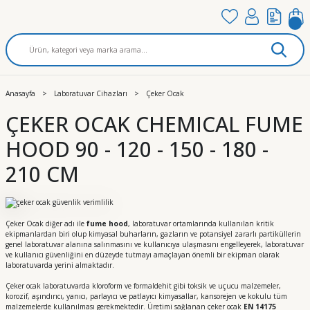
Anasayfa
Laboratuvar Cihazları
Çeker Ocak
ÇEKER OCAK CHEMICAL FUME
HOOD 90 - 120 - 150 - 180 -
210 CM
Çeker Ocak diğer adı ile
fume hood
, laboratuvar ortamlarında kullanılan kritik
ekipmanlardan biri olup kimyasal buharların, gazların ve potansiyel zararlı partiküllerin
genel laboratuvar alanına salınmasını ve kullanıcıya ulaşmasını engelleyerek, laboratuvar
ve kullanıcı güvenliğini en düzeyde tutmayı amaçlayan önemli bir ekipman olarak
laboratuvarda yerini almaktadır.
Çeker ocak laboratuvarda kloroform ve formaldehit gibi toksik ve uçucu malzemeler,
korozif, aşındırıcı, yanıcı, parlayıcı ve patlayıcı kimyasallar, kansorejen ve kokulu tüm
malzemelerde kullanılması gerekmektedir. Üretimi sağlanan çeker ocak
EN 14175