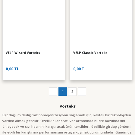
VELP Wizard Vorteks
VELP Classic Vorteks
0,00 TL
0,00 TL
1
2
Vorteks
Eşit dağılım dediğimiz homojenizasyonu sağlamak için, kaliteli bir teknolojiden
yardım almak gerekir. Özellikle laboratuvar ortamında hücre bozulmasını
önleyecek ve sıvı hacmini karıştıracak ürün tercihleri, özellikle girdap yöntemi
ile etkili bir karıştırma performansını ortaya koymak durumundadır. Günümüz