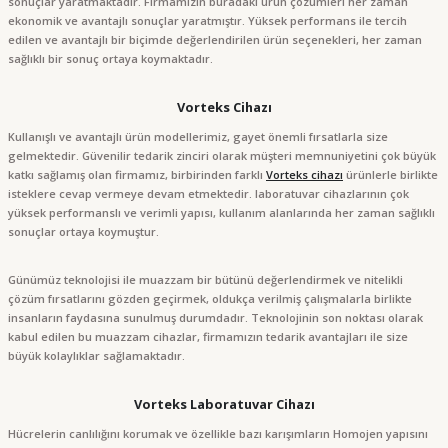
sonuçlar yaratmaktadır. Firmamızın buradaki ürün çözümleri her zaman
ekonomik ve avantajlı sonuçlar yaratmıştır. Yüksek performans ile tercih
edilen ve avantajlı bir biçimde değerlendirilen ürün seçenekleri, her zaman
sağlıklı bir sonuç ortaya koymaktadır.
Vorteks Cihazı
Kullanışlı ve avantajlı ürün modellerimiz, gayet önemli fırsatlarla size
gelmektedir. Güvenilir tedarik zinciri olarak müşteri memnuniyetini çok büyük
katkı sağlamış olan firmamız, birbirinden farklı
Vorteks cihazı
ürünlerle birlikte
isteklere cevap vermeye devam etmektedir. laboratuvar cihazlarının çok
yüksek performanslı ve verimli yapısı, kullanım alanlarında her zaman sağlıklı
sonuçlar ortaya koymuştur.
Günümüz teknolojisi ile muazzam bir bütünü değerlendirmek ve nitelikli
çözüm fırsatlarını gözden geçirmek, oldukça verilmiş çalışmalarla birlikte
insanların faydasına sunulmuş durumdadır. Teknolojinin son noktası olarak
kabul edilen bu muazzam cihazlar, firmamızın tedarik avantajları ile size
büyük kolaylıklar sağlamaktadır.
Vorteks Laboratuvar Cihazı
Hücrelerin canlılığını korumak ve özellikle bazı karışımların Homojen yapısını