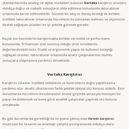
standartlarında analog ve dijital modelleri bulunan
Vorteks
karıştırıcı ürünleri,
oldukça doğru ve isabetli sonuçların elde edilmesi konusunda laboratuvar
ortamında tercih edilmektedir. Düzenli bir akış ve dönüş desteği ile birlikte,
özellikle laboratuvar ortamında hücrelerin bozulmadan kalması ve ölçümüne
destek sağlayan ürünleri en iyi şekilde görmek gerekir.
Küçük sıvı hacimlerini karıştırmakla birlikte verimlilik ve performans
konusunda, firmamızın size sunmuş olduğu ürün örneklerini
değerlendirebilirsiniz. Pratik ve ergonomik yapısı ile kullanım kolaylığı
sağlayan ürünler, laboratuvar ortamında analiz çalışmalarının olumlu
sonuçlara ulaşmasına yardımcı olmaktadır.
Vorteks Karıştırıcı
Karıştırıcı cihazlar özellikle tetkiklerin ve kontrollerin doğru yapılmasına
yardımcı olur. Analiz cihazlarının farklı şekilde işleyişi söz konusu olabilir. Bazı
durumlarda hücrelerin bozulmasının önüne geçmek amacıyla homojen bir
yapıyı desteklemek ve buna göre analitik çalışmalar yapmak söz konusu
olmaktadır.
Bu gibi durumlarda gerekliliği ile ön plana çıkmış olan
Vorteks karıştırıcı
,
muazzam bir tasarım ve avantajlı çalışma pozisyonunda oldukça idare