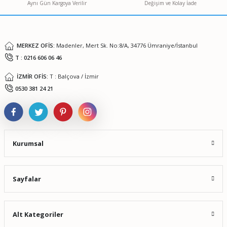
Aynı Gün Kargoya Verilir
Değişim ve Kolay İade
MERKEZ OFİS:
Madenler, Mert Sk. No:8/A, 34776 Ümraniye/İstanbul
T : 0216 606 06 46
İZMİR OFİS:
T : Balçova / İzmir
0530 381 24 21
Kurumsal
Sayfalar
Alt Kategoriler