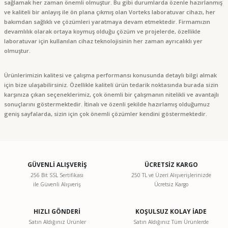
sağlamak her zaman önemli olmuştur. Bu gibi durumlarda özenle hazırlanmış
ve kaliteli bir anlayış ile ön plana çıkmış olan Vorteks laboratuvar cihazı, her
bakımdan sağlıklı ve çözümleri yaratmaya devam etmektedir. Firmamızın
devamlılık olarak ortaya koymuş olduğu çözüm ve projelerde, özellikle
laboratuvar için kullanılan cihaz teknolojisinin her zaman ayrıcalıklı yer
olmuştur.
Ürünlerimizin kalitesi ve çalışma performansı konusunda detaylı bilgi almak
için bize ulaşabilirsiniz. Özellikle kaliteli ürün tedarik noktasında burada sizin
karşınıza çıkan seçeneklerimiz, çok önemli bir çalışmanın nitelikli ve avantajlı
sonuçlarını göstermektedir. İtinalı ve özenli şekilde hazırlamış olduğumuz
geniş sayfalarda, sizin için çok önemli çözümler kendini göstermektedir.
GÜVENLİ ALIŞVERİŞ
ÜCRETSİZ KARGO
256 Bit SSL Sertifikası
250 TL ve Üzeri Alışverişlerinizde
ile Güvenli Alışveriş
Ücretsiz Kargo
HIZLI GÖNDERİ
KOŞULSUZ KOLAY İADE
Satın Aldığınız Ürünler
Satın Aldığınız Tüm Ürünlerde