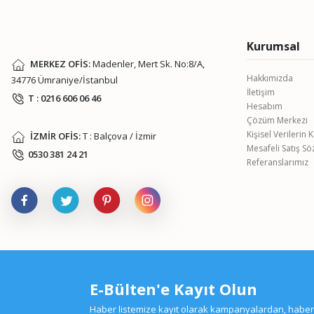
Bu ürüne benzer farklı alternatifler olmalı.
Kurumsal
MERKEZ OFİS:
Madenler, Mert Sk. No:8/A,
Hakkımızda
34776 Ümraniye/İstanbul
İletişim
T : 0216 606 06 46
Hesabım
Çözüm Merkezi
Kişisel Verilerin
İZMİR OFİS:
T : Balçova / İzmir
Mesafeli Satış S
0530 381 24 21
Referanslarımız
E-Bülten'e Kayıt Olun
Haber listemize kayıt olarak kampanyalardan, haberda