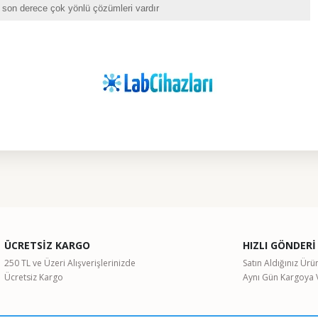
in son derece çok yönlü çözümleri vardır
ularda yetersiz gördüğünüz noktaları öneri formunu kullanarak tarafımıza il
Bu ürüne ilk yorumu siz yapın!
ÜCRETSİZ KARGO
HIZLI GÖNDERİ
Yorum Yaz
250 TL ve Üzeri Alışverişlerinizde
Satın Aldığınız Ürü
Ücretsiz Kargo
Aynı Gün Kargoya V