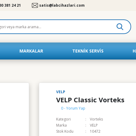
30 381 24 21
satis@labcihazlari.com
MARKALAR
TEKNIK SERVIS
H
VELP
VELP Classic Vorteks
0 - Yorum Yap
Kategori
Vorteks
Marka
VELP
Stok Kodu
10472