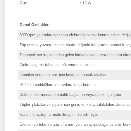
Güç
:
15 W
Genel Özellikler
3000 rpm ye kadar ayarlanıp elektronik olarak kontrol edilen deği
Tüp destek yuvası üzerine bastırıldığında karıştırma otomatik baş
Teknopolimer kaplamadan gelen kimyasallara karşı optimum dire
Çinko alaşımlı taban ile mükemmel stabilite
İstenilen yerde kalmak için kaymaz kauçuk ayaklar
IP 42 ile partiküllere ve sıvılara karşı koruma
Dokunmatik modda otomatik başlatma veya sürekli çalışma
Tüpler, plakalar ve şişeler için geniş ve kolay takılabilen aksesua
Kararlılık, çalışma modu ile optimize edilmiştir
Üretilen vorteks karıştırıcılarının yeni anlayışı olağanüstü bir ko