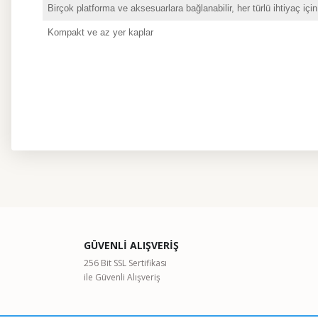
Birçok platforma ve aksesuarlara bağlanabilir, her türlü ihtiyaç iç
Kompakt ve az yer kaplar
Bu ürünün fiyat bilgisi, resim, ürün açıklamalarında ve diğer kon
Görüş ve önerileriniz için teşekkür ederiz.
Ürün resmi kalitesiz, bozuk veya görüntülenemiyor.
GÜVENLİ ALIŞVERİŞ
Ürün açıklamasında eksik bilgiler bulunuyor.
256 Bit SSL Sertifikası
ile Güvenli Alışveriş
Ürün bilgilerinde hatalar bulunuyor.
Ürün fiyatı diğer sitelerden daha pahalı.