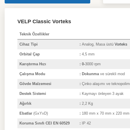
VELP Classic Vorteks
Teknik Özellikler
Cihaz Tipi
:
Analog, Masa üstü
Vorteks
Orbital Çap
:
4,5 mm
Karıştırma Hızı
: 0-
3000 rpm
Çalışma Modu
: Dokunma
ve sürekli mod
Gövde Malzemesi
:
Çinko alaşımı ve teknopolim
Destek Sistemi
:
Kaymayı önleyen 3 ayak
Ağırlık
:
2,2 Kg
Ebatlar
(GxYxD)
:
180 mm x 70 mm x 220 mm
Koruma Sınıfı CEI EN 60529
:
IP 42