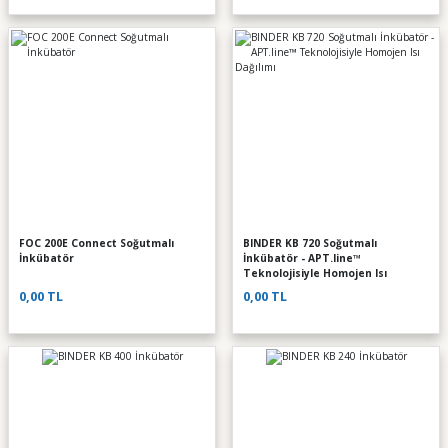
FOC 200E Connect Soğutmalı
BINDER KB 720 Soğutmalı
İnkübatör
İnkübatör - APT.line™
Teknolojisiyle Homojen Isı
Dağılımı
0,00 TL
0,00 TL