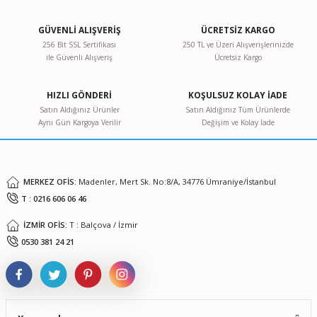
GÜVENLİ ALIŞVERİŞ
ÜCRETSİZ KARGO
256 Bit SSL Sertifikası
250 TL ve Üzeri Alışverişlerinizde
ile Güvenli Alışveriş
Ücretsiz Kargo
HIZLI GÖNDERİ
KOŞULSUZ KOLAY İADE
Satın Aldığınız Ürünler
Satın Aldığınız Tüm Ürünlerde
Aynı Gün Kargoya Verilir
Değişim ve Kolay İade
MERKEZ OFİS:
Madenler, Mert Sk. No:8/A, 34776 Ümraniye/İstanbul
T : 0216 606 06 46
İZMİR OFİS:
T : Balçova / İzmir
0530 381 24 21