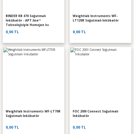
BINDER KB 470 Soğutmalı
Weightlab Instruments WF-
İnkübatör - APT.line™
LT120R Soğutmalı İnkübatör
Teknolojisiyle Homojen Isı
Dağılımı
0,00 TL
0,00 TL
Weightlab Instruments WF-LT70R
FOC 200I Connect Soğutmalı
Soğutmalı İnkübatör
İnkübatör
0,00 TL
0,00 TL