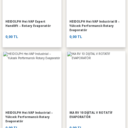
HEIDOLPH Hei-VAP Expert
HEIDOLPH Hei-VAP Industrial B –
Handlift – Rotary Evaporatör
Yüksek Performanslı Rotary
Evaporatör
0,00 TL
0,00 TL
HEIDOLPH Hei-VAP Industrial –
IKA RV 10 DİJİTAL V ROTATİF
Yüksek Performanslı Rotary
EVAPORATÖR
Evaporatör
0,00 TL
0,00 TL