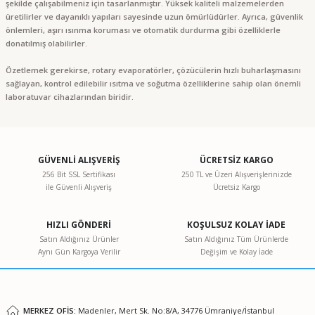
şekilde çalışabilmeniz için tasarlanmıştır. Yüksek kaliteli malzemelerden
üretilirler ve dayanıklı yapıları sayesinde uzun ömürlüdürler. Ayrıca, güvenlik
önlemleri, aşırı ısınma koruması ve otomatik durdurma gibi özelliklerle
donatılmış olabilirler.
Özetlemek gerekirse, rotary evaporatörler, çözücülerin hızlı buharlaşmasını
sağlayan, kontrol edilebilir ısıtma ve soğutma özelliklerine sahip olan önemli
laboratuvar cihazlarından biridir.
GÜVENLİ ALIŞVERİŞ
ÜCRETSİZ KARGO
256 Bit SSL Sertifikası
250 TL ve Üzeri Alışverişlerinizde
ile Güvenli Alışveriş
Ücretsiz Kargo
HIZLI GÖNDERİ
KOŞULSUZ KOLAY İADE
Satın Aldığınız Ürünler
Satın Aldığınız Tüm Ürünlerde
Aynı Gün Kargoya Verilir
Değişim ve Kolay İade
MERKEZ OFİS:
Madenler, Mert Sk. No:8/A, 34776 Ümraniye/İstanbul