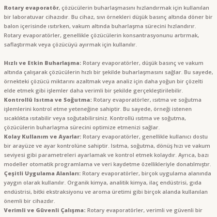
Rotary evaporatör
, çözücülerin buharlaşmasını hızlandırmak için kullanılan
bir laboratuvar cihazıdır. Bu cihaz, sıvı örnekleri düşük basınç altında döner bir
balon içerisinde ısıtırken, vakum altında buharlaşma sürecini hızlandırır.
Rotary evaporatörler, genellikle çözücülerin konsantrasyonunu artırmak,
saflaştırmak veya çözücüyü ayırmak için kullanılır.
Hızlı ve Etkin Buharlaşma:
Rotary evaporatörler, düşük basınç ve vakum
altında çalışarak çözücülerin hızlı bir şekilde buharlaşmasını sağlar. Bu sayede,
örnekteki çözücü miktarını azaltmak veya analiz için daha yoğun bir çözelti
elde etmek gibi işlemler daha verimli bir şekilde gerçekleştirilebilir.
Kontrollü Isıtma ve Soğutma:
Rotary evaporatörler, ısıtma ve soğutma
işlemlerini kontrol etme yeteneğine sahiptir. Bu sayede, örneği istenen
sıcaklıkta ısıtabilir veya soğutabilirsiniz. Kontrollü ısıtma ve soğutma,
çözücülerin buharlaşma sürecini optimize etmenizi sağlar.
Kolay Kullanım ve Ayarlar:
Rotary evaporatörler, genellikle kullanıcı dostu
bir arayüze ve ayar kontrolüne sahiptir. Isıtma, soğutma, dönüş hızı ve vakum
seviyesi gibi parametreleri ayarlamak ve kontrol etmek kolaydır. Ayrıca, bazı
modeller otomatik programlama ve veri kaydetme özellikleriyle donatılmıştır.
Çeşitli Uygulama Alanları:
Rotary evaporatörler, birçok uygulama alanında
yaygın olarak kullanılır. Organik kimya, analitik kimya, ilaç endüstrisi, gıda
endüstrisi, bitki ekstraksiyonu ve aroma üretimi gibi birçok alanda kullanılan
önemli bir cihazdır.
Verimli ve Güvenli Çalışma:
Rotary evaporatörler, verimli ve güvenli bir