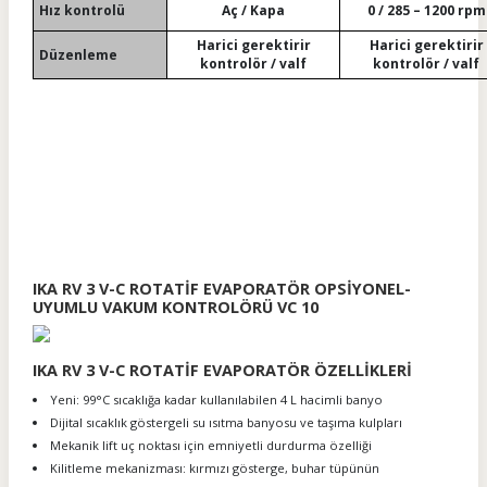
Hız kontrolü
Aç / Kapa
0 / 285 – 1200 rpm
Harici gerektirir
Harici gerektirir
Düzenleme
kontrolör / valf
kontrolör / valf
IKA RV 3 V-C ROTATİF EVAPORATÖR OPSİYONEL-
UYUMLU VAKUM KONTROLÖRÜ VC 10
IKA RV 3 V-C ROTATİF EVAPORATÖR ÖZELLİKLERİ
Yeni: 99°C sıcaklığa kadar kullanılabilen 4 L hacimli banyo
Dijital sıcaklık göstergeli su ısıtma banyosu ve taşıma kulpları
Mekanik lift uç noktası için emniyetli durdurma özelliği
Kilitleme mekanizması: kırmızı gösterge, buhar tüpünün