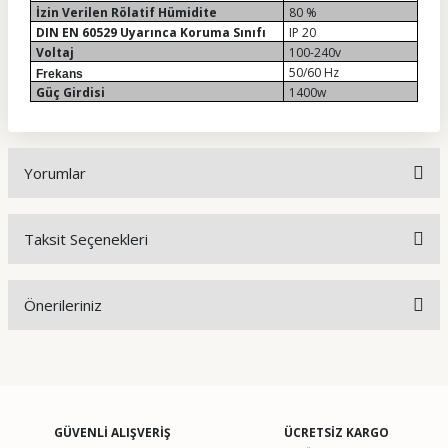
İzin Verilen Rölatif Hümidite
80 %
DIN EN 60529 Uyarınca Koruma Sınıfı
IP 20
Voltaj
100-240v
50/60 Hz
Frekans
Güç Girdisi
1400w
Yorumlar
Taksit Seçenekleri
Bu ürüne ilk yorumu siz yapın!
Önerileriniz
Yorum Yaz
Bu ürünün fiyat bilgisi, resim, ürün açıklamalarında ve diğer
konularda yetersiz gördüğünüz noktaları öneri formunu
kullanarak tarafımıza iletebilirsiniz.
Görüş ve önerileriniz için teşekkür ederiz.
GÜVENLİ ALIŞVERİŞ
ÜCRETSİZ KARGO