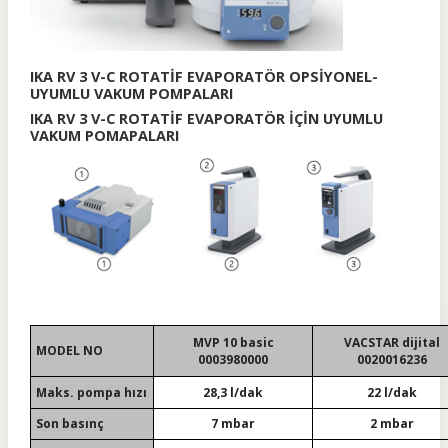
IKA RV 3 V-C ROTATİF EVAPORATÖR OPSİYONEL-
UYUMLU VAKUM POMPALARI
IKA RV 3 V-C ROTATİF EVAPORATÖR İÇİN UYUMLU
VAKUM POMAPALARI
MVP 10 basic
VACSTAR dijital
MODEL NO
0003980000
0020016236
Maks. pompa hızı
28,3 l/dak
22 l/dak
Son basınç
7 mbar
2 mbar