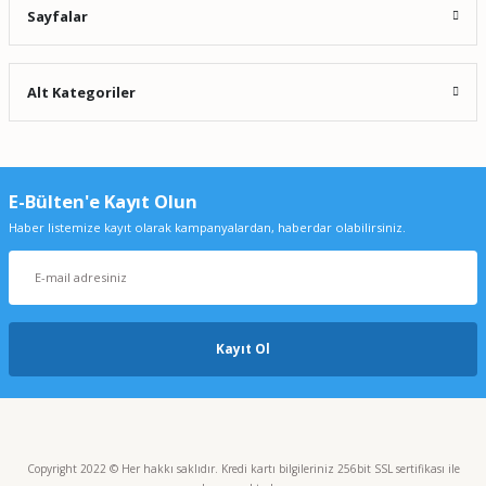
Sayfalar
Alt Kategoriler
E-Bülten'e Kayıt Olun
Haber listemize kayıt olarak kampanyalardan, haberdar olabilirsiniz.
Kayıt Ol
Copyright 2022 © Her hakkı saklıdır. Kredi kartı bilgileriniz 256bit SSL sertifikası ile