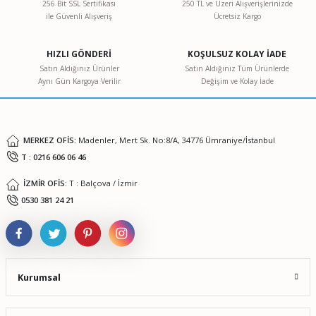
256 Bit SSL Sertifikası
250 TL ve Üzeri Alışverişlerinizde
ile Güvenli Alışveriş
Ücretsiz Kargo
Ürün resmi kalitesiz, bozuk veya görüntülenemiyor.
Ürün açıklamasında eksik bilgiler bulunuyor.
HIZLI GÖNDERİ
KOŞULSUZ KOLAY İADE
Ürün bilgilerinde hatalar bulunuyor.
Satın Aldığınız Ürünler
Satın Aldığınız Tüm Ürünlerde
Aynı Gün Kargoya Verilir
Değişim ve Kolay İade
Ürün fiyatı diğer sitelerden daha pahalı.
Bu ürüne benzer farklı alternatifler olmalı.
MERKEZ OFİS:
Madenler, Mert Sk. No:8/A, 34776 Ümraniye/İstanbul
T : 0216 606 06 46
İZMİR OFİS:
T : Balçova / İzmir
Gönder
0530 381 24 21
Kurumsal