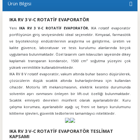
Ürün Bilgisi
IKA RV 3 V-C ROTATİF EVAPORATÖR
Yeni
IKA RV 3 V-C ROTATİF EVAPORATÖR
, IKA rotatif evaporatör
portföyünün giriş seviyesindeki ideal seçenektir. Kimyasal, farmasötik
ve biyoteknoloji endüstrilerinin araştırma ve geliştirme, üretim ve
kalite güvence, laboratuvar ve tesis kurulumu alanlarında birçok
uygulaması bulunmaktadır. Özel tasarım cam kılavuzları sayesinde dikey
kaplamalı transparan kondansör, 1500 cm² soğutma yüzeyini çok
yüksek verimlilikle kullanabilmektedir.
IKA RV 8 V rotatif evaporatör, vakum altında buhar basıncı düşürülerek,
çözücülerin düşük sıcaklık altında buharlaştırılması için kullanılan
cihazdır. Motorlu lift mekanizmasının, elektrik kesintisi durumunda
solventin aşırı ısınmasını önleyen bir lift-out özelliği bulunmaktadır.
Sıcaklık emniyeti devreleri münferit olarak ayarlanabilirdir. Kuru
çalışma koruması, ayarlanabilir aşağı uç freni ve banyo kurulumunu
kilitleme işlevleri, güvenlik tedbirlerini tamamlayıcı niteliktedir.
IKA RV 3 V-C ROTATİF EVAPORATÖR TESLİMAT
KAPSAMI