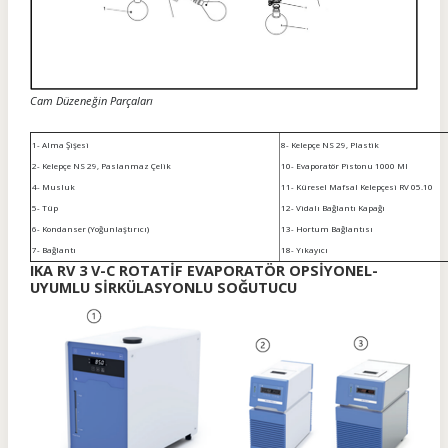
Cam Düzeneğin Parçaları
1- Alma Şişesi
8- Kelepçe NS 29, Plastik
2- Kelepçe NS 29, Paslanmaz Çelik
10- Evaporatör Pistonu 1000 Ml
4- Musluk
11- Küresel Mafsal Kelepçesi RV 05.10
5- Tüp
12- Vidalı Bağlantı Kapağı
6- Kondanser (Yoğunlaştırıcı)
13- Hortum Bağlantısı
7- Bağlantı
18- Yıkayıcı
IKA RV 3 V-C ROTATİF EVAPORATÖR OPSİYONEL-
UYUMLU SİRKÜLASYONLU SOĞUTUCU