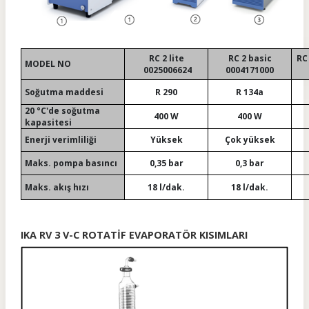
RC 2 lite
RC 2 basic
RC
MODEL NO
0025006624
0004171000
Soğutma maddesi
R 290
R 134a
20 °C'de soğutma
400 W
400 W
kapasitesi
Enerji verimliliği
Yüksek
Çok yüksek
Maks. pompa basıncı
0,35 bar
0,3 bar
Maks. akış hızı
18 l/dak.
18 l/dak.
IKA RV 3 V-C ROTATİF EVAPORATÖR KISIMLARI