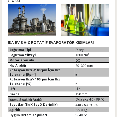
AR-GE
IKA RV 3 V-C ROTATİF EVAPORATÖR KISIMLARI
Soğutma Tipi
Dikey
2
Soğutma Yüzeyi
1600 cm
Motor Prensibi
DC
Hız Aralığı
20- 300 rpm
Rotasyon Hızı <100rpm İçin Hız
Toleransı [Rpm]
±1
Rotasyon Hızı> 100rpm İçin Hız
Toleransı [%]
±1
Lift
Elle
Darbe
150 mm
Oda sıcaklığı- 99 °C
Isıtma Sıcaklığı Aralığı
Boyutlar (En X Boy X Derinlik)
440 x 530 x 330
Ağırlık
22.31kg
Uygun Ortam Koşulları
5- 40 °c