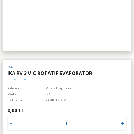
IKA
IKA RV 3 V-C ROTATİF EVAPORATÖR
0 - Yorum Yap
Kategori
Rotary Evaporatör
Marka
IKA
Stok Kodu
24MKKAXQ7V
0,00 TL