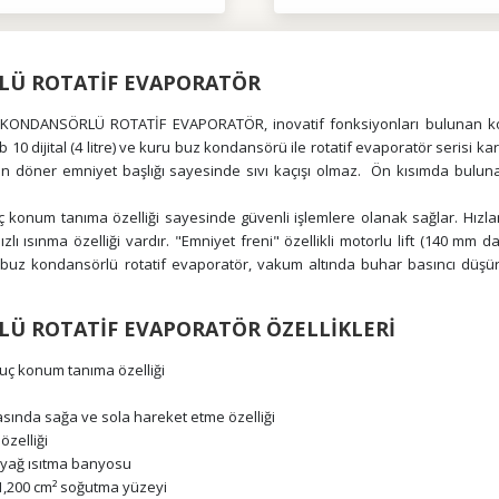
RLÜ ROTATİF EVAPORATÖR
BUZ KONDANSÖRLÜ ROTATİF EVAPORATÖR, inovatif fonksiyonları bulunan ko
10 dijital (4 litre) ve kuru buz kondansörü ile rotatif evaporatör serisi kar
n döner emniyet başlığı sayesinde sıvı kaçışı olmaz. Ön kısımda buluna
uç konum tanıma özelliği sayesinde güvenli işlemlere olanak sağlar. Hızlan
ısınma özelliği vardır. "Emniyet freni" özellikli motorlu lift (140 mm d
ru buz kondansörlü rotatif evaporatör, vakum altında buhar basıncı düşürü
LÜ ROTATİF EVAPORATÖR ÖZELLİKLERİ
 uç konum tanıma özelliği
snasında sağa ve sola hareket etme özelliği
özelliği
-yağ ısıtma banyosu
 1,200 cm² soğutma yüzeyi