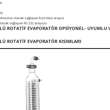
sı
u
olü
irilmesine olanak sağlayan kızıl-ötesi arayüz
lanak sağlayan RS 232 arayüzü
RLÜ ROTATİF EVAPORATÖR OPSİYONEL- UYUMLU
LÜ ROTATİF EVAPORATÖR KISIMLARI