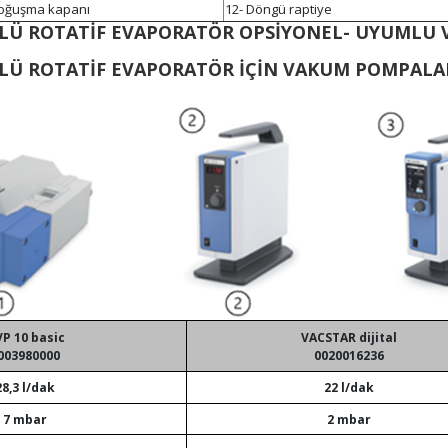
yoğuşma kapanı
12- Döngü raptiye
ÖRLÜ ROTATİF EVAPORATÖR OPSİYONEL- UYUMLU
RLÜ ROTATİF EVAPORATÖR İÇİN VAKUM POMPALA
P 10 basic
VACSTAR dijital
003980000
0020016236
28,3 l/dak
22 l/dak
7 mbar
2 mbar