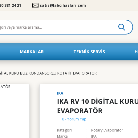
30 381 24 21
satis@labcihazlari.com
MARKALAR
TEKNIK SERVIS
H
DİGİTAL KURU BUZ KONDANSÖRLÜ ROTATİF EVAPORATÖR
IKA
IKA RV 10 DİGİTAL KU
EVAPORATÖR
0 - Yorum Yap
Kategori
Rotary Evaporatör
Marka
IKA