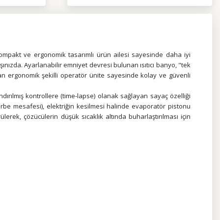
mpakt ve ergonomik tasarımlı ürün ailesi sayesinde daha iyi
şınızda. Ayarlanabilir emniyet devresi bulunan ısıtıcı banyo, "tek
n ergonomik şekilli operatör ünite sayesinde kolay ve güvenli
dırılmış kontrollere (time-lapse) olanak sağlayan sayaç özelliği
arbe mesafesi), elektriğin kesilmesi halinde evaporatör pistonu
lerek, çözücülerin düşük sıcaklık altında buharlaştırılması için