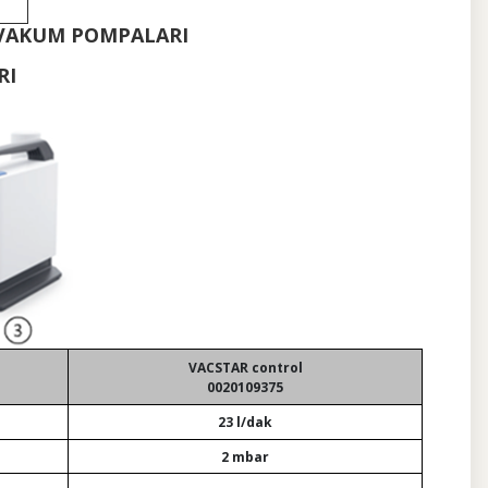
 VAKUM POMPALARI
RI
VACSTAR control
0020109375
23 l/dak
2 mbar