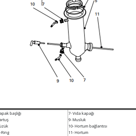
apak başlığı
7- Vida kapağı
artuş
9- Musluk
Yüzük
10- Hortum bağlantısı
-Ring
11- Hortum