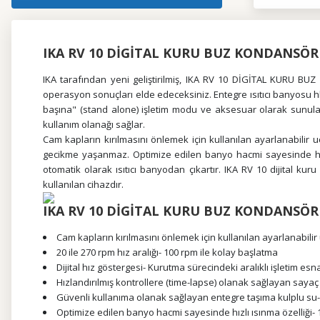
IKA RV 10 DİGİTAL KURU BUZ KONDANSÖ
IKA tarafından yeni geliştirilmiş, IKA RV 10 DİGİTAL KURU 
operasyon sonuçları elde edeceksiniz. Entegre ısıtıcı banyosu hb 
başına" (stand alone) işletim modu ve aksesuar olarak sunula
kullanım olanağı sağlar.
Cam kapların kırılmasını önlemek için kullanılan ayarlanabilir 
gecikme yaşanmaz. Optimize edilen banyo hacmi sayesinde hızlı 
otomatik olarak ısıtıcı banyodan çıkartır. IKA RV 10 dijital ku
kullanılan cihazdır.
IKA RV 10 DİGİTAL KURU BUZ KONDANSÖR
Cam kapların kırılmasını önlemek için kullanılan ayarlanabilir
20 ile 270 rpm hız aralığı- 100 rpm ile kolay başlatma
Dijital hız göstergesi- Kurutma sürecindeki aralıklı işletim e
Hızlandırılmış kontrollere (time-lapse) olanak sağlayan sayaç 
Güvenli kullanıma olanak sağlayan entegre taşıma kulplu su
Optimize edilen banyo hacmi sayesinde hızlı ısınma özelliği-