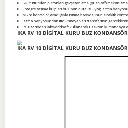
Sıkı tutturulan pistonları gevşeten itme (push-off) mekanizma
Entegre taşıma kulpları bulunan dijital su- yağ ısıtma banyos
Mikro kontrolör aracılığıyla ısıtma banyosunun sıcaklık kontr
Isıtma banyosundan itici üniteye veri transferinin gerçekleşt
PC üzerinden labworldsoft kullanarak uzaktan kumandaya o
IKA RV 10 DİGİTAL KURU BUZ KONDANSÖ
IKA RV 10 DİGİTAL KURU BUZ KONDANSÖR