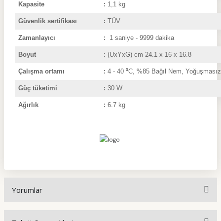
Kapasite
:
1,1 kg
Güvenlik sertifikası
:
TÜV
Zamanlayıcı
:
1 saniye - 9999 dakika
Boyut
:
(UxYxG) cm 24.1 x 16 x 16.8
Çalışma ortamı
:
4
- 40
⁰
C, %85 Bağıl Nem, Yoğuşmasız
Güç tüketimi
:
30 W
Ağırlık
:
6.7
kg
Yorumlar