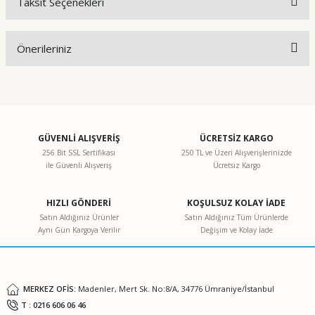
Taksit Seçenekleri
Bu ürüne ilk yorumu siz yapın!
Önerileriniz
Yorum Yaz
Bu ürünün fiyat bilgisi, resim, ürün açıklamalarında ve diğer
konularda yetersiz gördüğünüz noktaları öneri formunu
kullanarak tarafımıza iletebilirsiniz.
Görüş ve önerileriniz için teşekkür ederiz.
GÜVENLİ ALIŞVERİŞ
ÜCRETSİZ KARGO
256 Bit SSL Sertifikası
250 TL ve Üzeri Alışverişlerinizde
ile Güvenli Alışveriş
Ücretsiz Kargo
Ürün resmi kalitesiz, bozuk veya görüntülenemiyor.
Ürün açıklamasında eksik bilgiler bulunuyor.
HIZLI GÖNDERİ
KOŞULSUZ KOLAY İADE
Ürün bilgilerinde hatalar bulunuyor.
Satın Aldığınız Ürünler
Satın Aldığınız Tüm Ürünlerde
Aynı Gün Kargoya Verilir
Değişim ve Kolay İade
Ürün fiyatı diğer sitelerden daha pahalı.
Bu ürüne benzer farklı alternatifler olmalı.
MERKEZ OFİS:
Madenler, Mert Sk. No:8/A, 34776 Ümraniye/İstanbul
T : 0216 606 06 46