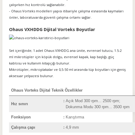
çalışırken hız kontrolü sağlanabilir.
- Ohaus Vorteks modelleri yapısı itibariyle çalışma esnasında kaymaları
önler, laboratuvarda güvenli çalışma ortamı sağlar.
Ohaus VXHDDG Dijital Vorteks Boyutlar
Set içeriğinde; 1 adet Ohaus VXHDDG ana ünite, evrensel tutucu, 1.5-2
ml mikrotüpler için köpük dolgu, evrensel kapak, kap başlığı, güç
kablosu ve kullanım kitapçığı bulunur.
Mikrotüpler, mikroplakalar ve 0,5-50 ml arasında tüp boyutları için geniş
aksesuar yelpazesi bulunur.
Ohaus Vorteks Dijital Teknik Özellikler
:
Açık Mod 300 rpm... 2500 rpm;
Hız sınırı
Dokunma Modu 300 rpm... 3500 rpm
Fonksiyon
:
Karıştırma
Çalışma çapı
:
4,9 mm