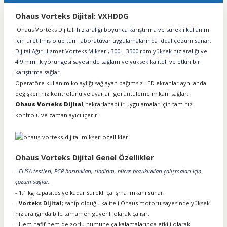
Ohaus Vorteks Dijital: VXHDDG
Ohaus Vorteks Dijital
; hız aralığı boyunca karıştırma ve sürekli kullanım
için üretilmiş olup tüm laboratuvar uygulamalarında ideal çözüm sunar.
Dijital Ağır Hizmet Vorteks Mikseri, 300... 3500 rpm yüksek hız aralığı ve
4.9 mm'lik yörüngesi sayesinde sağlam ve yüksek kaliteli ve etkin bir
karıştırma sağlar.
Operatöre kullanım kolaylığı sağlayan bağımsız LED ekranlar aynı anda
değişken hız kontrolünü ve ayarları görüntüleme imkanı sağlar.
Ohaus Vorteks Dijital
, tekrarlanabilir uygulamalar için tam hız
kontrolü ve zamanlayıcı içerir.
Ohaus Vorteks Dijital Genel Özellikler
-
ELISA testleri, PCR hazırlıkları, sindirim, hücre bozuklukları çalışmaları için
çözüm sağlar.
- 1,1 kg kapasitesiye kadar sürekli çalışma imkanı sunar.
-
Vorteks Dijital
; sahip olduğu kaliteli Ohaus motoru sayesinde yüksek
hız aralığında bile tamamen güvenli olarak çalışır.
- Hem hafif hem de zorlu numune çalkalamalarında etkili olarak