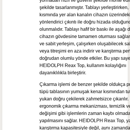
yormadan hızlı ve güvenli şekilde monte edi
şekilde tasarlanmıştır. Tablayı yerleştirirken, 
kısmında yer alan kanalın cihazın üzerindek
yönlendirici çıkıntı ile doğru hizada olduğu
olunmalıdır. Tablayı hafif bir baskı ile aşağı 
cihazın gövdesine tamamen oturması sağlanı
ve sabit yerleşim, çalışırken oluşabilecek s
veya titreşimi en aza indirir ve karıştırma pe
doğrudan olumlu yönde etkiler. Bu yapı say
HEIDOLPH Reax Top, kullanım kolaylığını
dayanıklılıkla birleştirir.
Çıkarma işlemi de benzer şekilde oldukça prat
tüpü tablasının yumuşak kenar kısmından tut
yukarı doğru çekilerek zahmetsizce çıkarılır.
ergonomik çıkarma mekanizması, temizlik v
değişimi gibi işlemlerin zaman kaybı olmad
yapılmasını sağlar. HEIDOLPH Reax Top, y
karıştırma kapasitesiyle değil, aynı zamand