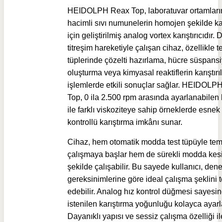
HEIDOLPH Reax Top, laboratuvar ortamlar
hacimli sıvı numunelerin homojen şekilde kar
için geliştirilmiş analog vortex karıştırıcıdır. 
titreşim hareketiyle çalışan cihaz, özellikle t
tüplerinde çözelti hazırlama, hücre süspans
oluşturma veya kimyasal reaktiflerin karıştırı
işlemlerde etkili sonuçlar sağlar. HEIDOLP
Top, 0 ila 2.500 rpm arasında ayarlanabilen h
ile farklı viskoziteye sahip örneklerde esnek
kontrollü karıştırma imkânı sunar.
Cihaz, hem otomatik modda test tüpüyle te
çalışmaya başlar hem de sürekli modda kesi
şekilde çalışabilir. Bu sayede kullanıcı, den
gereksinimlerine göre ideal çalışma şeklini t
edebilir. Analog hız kontrol düğmesi sayesi
istenilen karıştırma yoğunluğu kolayca ayarla
Dayanıklı yapısı ve sessiz çalışma özelliği il