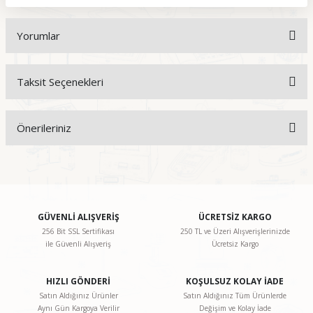
Yorumlar
Taksit Seçenekleri
Bu ürüne ilk yorumu siz yapın!
Önerileriniz
Yorum Yaz
Bu ürünün fiyat bilgisi, resim, ürün açıklamalarında ve diğer
konularda yetersiz gördüğünüz noktaları öneri formunu
kullanarak tarafımıza iletebilirsiniz.
Görüş ve önerileriniz için teşekkür ederiz.
GÜVENLİ ALIŞVERİŞ
ÜCRETSİZ KARGO
256 Bit SSL Sertifikası
250 TL ve Üzeri Alışverişlerinizde
ile Güvenli Alışveriş
Ücretsiz Kargo
Ürün resmi kalitesiz, bozuk veya görüntülenemiyor.
Ürün açıklamasında eksik bilgiler bulunuyor.
HIZLI GÖNDERİ
KOŞULSUZ KOLAY İADE
Ürün bilgilerinde hatalar bulunuyor.
Satın Aldığınız Ürünler
Satın Aldığınız Tüm Ürünlerde
Aynı Gün Kargoya Verilir
Değişim ve Kolay İade
Ürün fiyatı diğer sitelerden daha pahalı.