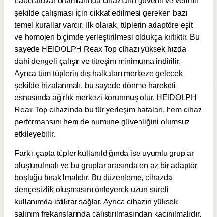
Laboratuvar ortamlarında cihazların güvenli ve verimli
şekilde çalışması için dikkat edilmesi gereken bazı
temel kurallar vardır. İlk olarak, tüplerin adaptöre eşit
ve homojen biçimde yerleştirilmesi oldukça kritiktir. Bu
sayede HEIDOLPH Reax Top cihazı yüksek hızda
dahi dengeli çalışır ve titreşim minimuma indirilir.
Ayrıca tüm tüplerin dış halkaları merkeze gelecek
şekilde hizalanmalı, bu sayede dönme hareketi
esnasında ağırlık merkezi korunmuş olur. HEIDOLPH
Reax Top cihazında bu tür yerleşim hataları, hem cihaz
performansını hem de numune güvenliğini olumsuz
etkileyebilir.
Farklı çapta tüpler kullanıldığında ise uyumlu gruplar
oluşturulmalı ve bu gruplar arasında en az bir adaptör
boşluğu bırakılmalıdır. Bu düzenleme, cihazda
dengesizlik oluşmasını önleyerek uzun süreli
kullanımda istikrar sağlar. Ayrıca cihazın yüksek
salınım frekanslarında çalıştırılmasından kaçınılmalıdır.