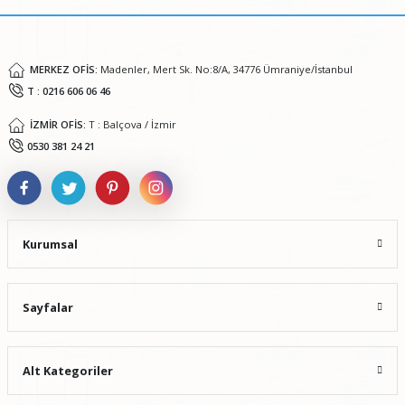
Bu ürüne benzer farklı alternatifler olmalı.
MERKEZ OFİS:
Madenler, Mert Sk. No:8/A, 34776 Ümraniye/İstanbul
T : 0216 606 06 46
İZMİR OFİS:
T : Balçova / İzmir
Gönder
0530 381 24 21
Kurumsal
Sayfalar
Alt Kategoriler