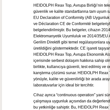
HEIDOLPH Reax Top, Avrupa Birliği’nin tek
güvenlik ve kalite standartlarına tam uyum 
EU Declaration of Conformity (AB Uygunluk
ve Déclaration CE de Conformité belgeleriy
belgelendirilmiştir. Bu belgeler, cihazın 20
Elektromanyetik Uyumluluk ve 2014/35/EU 
Gerilim Direktifi gibi temel regülasyonlara 
üretildiğini göstermektedir. CE işareti taşıya
HEIDOLPH Reax Top, Avrupa Ekonomik Ala
içerisinde serbest dolaşım hakkına sahip ol
birlikte, kullanıcıya güvenli, test edilmiş ve o
karıştırma çözümü sunar. HEIDOLPH Reax 
yönüyle, kalite ve güvenilirliği bir arada ara
laboratuvarlar için ideal bir tercihtir.
Cihaz ayrıca “continuous operation” yani sür
çalışmaya uygunluk açısından da değerlendi
bu yetkinliğe sahiptir. Bu, HEIDOLPH Reax