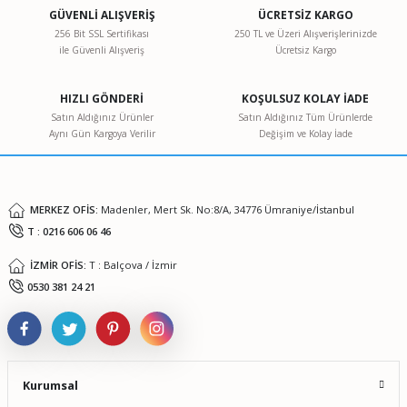
Görüş ve önerileriniz için teşekkür ederiz.
GÜVENLİ ALIŞVERİŞ
ÜCRETSİZ KARGO
256 Bit SSL Sertifikası
250 TL ve Üzeri Alışverişlerinizde
ile Güvenli Alışveriş
Ücretsiz Kargo
Ürün resmi kalitesiz, bozuk veya görüntülenemiyor.
Ürün açıklamasında eksik bilgiler bulunuyor.
HIZLI GÖNDERİ
KOŞULSUZ KOLAY İADE
Ürün bilgilerinde hatalar bulunuyor.
Satın Aldığınız Ürünler
Satın Aldığınız Tüm Ürünlerde
Aynı Gün Kargoya Verilir
Değişim ve Kolay İade
Ürün fiyatı diğer sitelerden daha pahalı.
Bu ürüne benzer farklı alternatifler olmalı.
MERKEZ OFİS:
Madenler, Mert Sk. No:8/A, 34776 Ümraniye/İstanbul
T : 0216 606 06 46
İZMİR OFİS:
T : Balçova / İzmir
Gönder
0530 381 24 21
Kurumsal