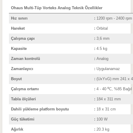
Ohaus Multi-Tüp Vorteks Analog Teknik Özellikler
Hız sınırı
:
1200 rpm - 2400 rpm
Hareket
:
Orbital
Çalışma çapı
:
3,6 mm
Kapasite
:
4.5 kg
Zaman kontrolü
:
Analog
Zamanlayıcı
:
Uygulanamaz
Boyut
:
(UxYxG) mm 241 x 4
Çalışma ortamı
:
4
- 40
⁰
C, %85 Bağıl
Tabla ölçüleri
:
184 x 311 mm
Dahili yükleme platform boyutu
:
18 x 31 cm
Güç tüketimi
:
100 W
Ağırlık
:
20.3
kg