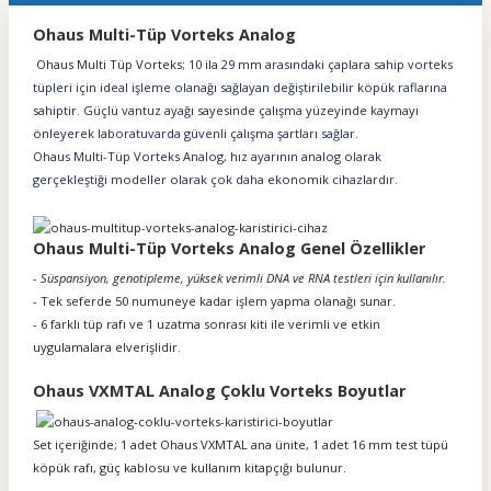
Ohaus Multi-Tüp Vorteks Analog
Ohaus Multi Tüp Vorteks
; 10 ila 29 mm arasındaki çaplara sahip vorteks
tüpleri için ideal işleme olanağı sağlayan değiştirilebilir köpük raflarına
sahiptir. Güçlü vantuz ayağı sayesinde çalışma yüzeyinde kaymayı
önleyerek laboratuvarda güvenli çalışma şartları sağlar.
Ohaus Multi-Tüp Vorteks Analog, hız ayarının analog olarak
gerçekleştiği modeller olarak çok daha ekonomik cihazlardır.
Ohaus Multi-Tüp Vorteks Analog Genel Özellikler
-
Süspansiyon, genotipleme, yüksek verimli DNA ve RNA testleri için kullanılır.
- Tek seferde 50 numuneye kadar işlem yapma olanağı sunar.
- 6 farklı tüp rafı ve 1 uzatma sonrası kiti ile verimli ve etkin
uygulamalara elverişlidir.
Ohaus VXMTAL Analog Çoklu Vorteks Boyutlar
Set içeriğinde; 1 adet Ohaus VXMTAL ana ünite, 1 adet 16 mm test tüpü
köpük rafı, güç kablosu ve kullanım kitapçığı bulunur.