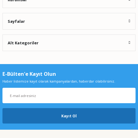
Sayfalar
Alt Kategoriler
E-Bülten'e Kayıt Olun
Wtw Profi̇li̇ne Cond 3110 İletkenli̇k Ölçer Set 1
Haber listemize kayıt olarak kampanyalardan, haberdar olabilirsiniz.
0,00 TL
Kayıt Ol