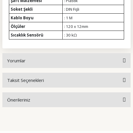
Şaft Malzemesi
: Plastik
Soket Şekli
: DIN Fişli
Kablo Boyu
: 1 M
Ölçüler
: 120 x 12mm
Sıcaklık Sensörü
: 30 kΩ
Yorumlar
Taksit Seçenekleri
Bu ürüne ilk yorumu siz yapın!
Önerileriniz
Yorum Yaz
Bu ürünün fiyat bilgisi, resim, ürün açıklamalarında ve diğer
konularda yetersiz gördüğünüz noktaları öneri formunu
kullanarak tarafımıza iletebilirsiniz.