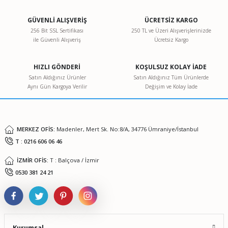
Görüş ve önerileriniz için teşekkür ederiz.
GÜVENLİ ALIŞVERİŞ
ÜCRETSİZ KARGO
Ürün resmi kalitesiz, bozuk veya görüntülenemiyor.
256 Bit SSL Sertifikası
250 TL ve Üzeri Alışverişlerinizde
ile Güvenli Alışveriş
Ücretsiz Kargo
Ürün açıklamasında eksik bilgiler bulunuyor.
Ürün bilgilerinde hatalar bulunuyor.
HIZLI GÖNDERİ
KOŞULSUZ KOLAY İADE
Ürün fiyatı diğer sitelerden daha pahalı.
Satın Aldığınız Ürünler
Satın Aldığınız Tüm Ürünlerde
Aynı Gün Kargoya Verilir
Değişim ve Kolay İade
Bu ürüne benzer farklı alternatifler olmalı.
MERKEZ OFİS:
Madenler, Mert Sk. No:8/A, 34776 Ümraniye/İstanbul
T : 0216 606 06 46
Gönder
İZMİR OFİS:
T : Balçova / İzmir
Wtw Profi̇li̇ne Ph/cond 3320 Set 2 Portati̇f Multi̇parametre Ölçer
0530 381 24 21
0,00 TL
Kurumsal