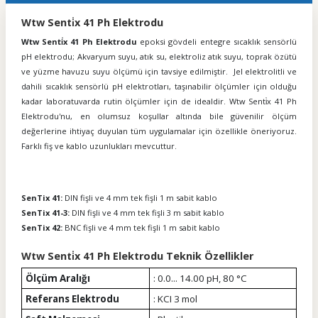
Wtw Senti̇x 41 Ph Elektrodu
Wtw Senti̇x 41 Ph Elektrodu
epoksi gövdeli entegre sıcaklık sensörlü
pH elektrodu; Akvaryum suyu, atık su, elektroliz atık suyu, toprak özütü
ve yüzme havuzu suyu ölçümü için tavsiye edilmiştir. Jel
elektrolitli
ve
dahili sıcaklık sensörlü
pH elektrotları
, taşınabilir ölçümler için olduğu
kadar laboratuvarda rutin ölçümler için de idealdir. Wtw Senti̇x 41 Ph
Elektrodu'nu, en olumsuz koşullar altında bile güvenilir ölçüm
değerlerine ihtiyaç duyulan tüm uygulamalar için özellikle öneriyoruz.
Farklı fiş ve kablo uzunlukları mevcuttur.
SenTix 41:
DIN fişli ve 4 mm tek fişli 1 m sabit kablo
SenTix 41-3:
DIN fişli ve 4 mm tek fişli 3 m sabit kablo
SenTix 42:
BNC fişli ve 4 mm tek fişli 1 m sabit kablo
Wtw Senti̇x 41 Ph Elektrodu Teknik Özellikler
Ölçüm Aralığı
: 0.0... 14.00 pH, 80 °C
Referans Elektrodu
:
KCI 3 mol