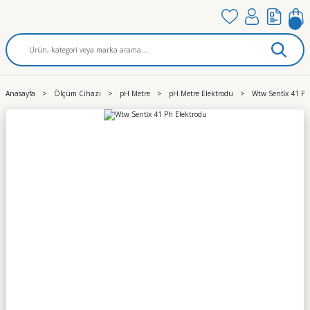
Anasayfa
Ölçüm Cihazı
pH Metre
pH Metre Elektrodu
Wtw Senti̇x 41 Ph