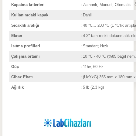
Kapatma kriterleri
:
Zamanlı; Manuel; Otomatik - 
Kullanımdaki kapak
:
Dahil
Sıcaklık aralığı
:
4
0 °C... 200 °C (1 °C'lik artışla
Ekran
:
4.3" tam renkli dokunmatik ek
Isıtma profilleri
:
Standart; Hızlı
Çalışma ortamı
:
10 °C - 40 °C (%85 bağıl nem
Güç
:
115v, 60 Hz
Cihaz Ebatı
:
(UxYxG) 355
mm x 180 mm x
Ağırlık
:
5 lb (
2.3 kg)