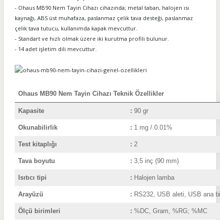
- Ohaus MB90 Nem Tayin Cihazı cihazında; metal taban, halojen ısı
kaynağı, ABS üst muhafaza, paslanmaz çelik tava desteği, paslanmaz
çelik tava tutucu, kullanımda kapak mevcuttur.
- Standart ve hızlı olmak üzere iki kurutma profili bulunur.
- 14 adet işletim dili mevcuttur.
Ohaus MB90 Nem Tayin Cihazı Teknik Özellikler
Kapasite
:
90
Okunabilirlik
:
1 mg / 0.01%
Test kitaplığı
:
2
Tava boyutu
:
3,5 inç (90 mm)
Isıtıcı tipi
:
Halojen lamba
Arayüzü
:
RS232, USB aleti, USB ana bil
Ölçü birimleri
:
%DC, Gram, %RG; %MC