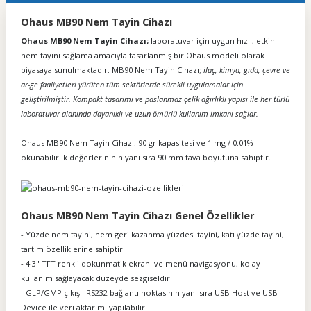
Ohaus MB90 Nem Tayin Cihazı
Ohaus MB90 Nem Tayin Cihazı;
laboratuvar için uygun hızlı, etkin
nem tayini sağlama amacıyla tasarlanmış bir Ohaus modeli olarak
piyasaya sunulmaktadır.
MB90 Nem Tayin Cihazı
;
ilaç, kimya, gıda, çevre ve
ar-ge faaliyetleri yürüten tüm sektörlerde sürekli uygulamalar için
geliştirilmiştir. Kompakt tasarımı ve paslanmaz çelik ağırlıklı yapısı ile her türlü
laboratuvar alanında dayanıklı ve uzun ömürlü kullanım imkanı sağlar.
Ohaus MB90 Nem Tayin Cihazı; 90 gr kapasitesi ve 1 mg / 0.01%
okunabilirlik değerlerininin yanı sıra 90 mm tava boyutuna sahiptir.
Ohaus MB90 Nem Tayin Cihazı Genel Özellikler
- Yüzde nem tayini, nem geri kazanma yüzdesi tayini, katı yüzde tayini,
tartım özelliklerine sahiptir.
- 4.3" TFT renkli dokunmatik ekranı ve menü navigasyonu, kolay
kullanım sağlayacak düzeyde sezgiseldir.
- GLP/GMP çıkışlı RS232 bağlantı noktasının yanı sıra USB Host ve USB
Device ile veri aktarımı yapılabilir.