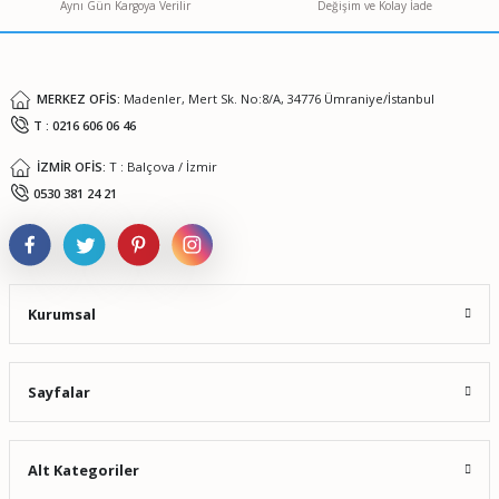
Aynı Gün Kargoya Verilir
Değişim ve Kolay İade
Ürün fiyatı diğer sitelerden daha pahalı.
Bu ürüne benzer farklı alternatifler olmalı.
MERKEZ OFİS:
Madenler, Mert Sk. No:8/A, 34776 Ümraniye/İstanbul
T : 0216 606 06 46
İZMİR OFİS:
T : Balçova / İzmir
Gönder
0530 381 24 21
Kurumsal
Sayfalar
Alt Kategoriler