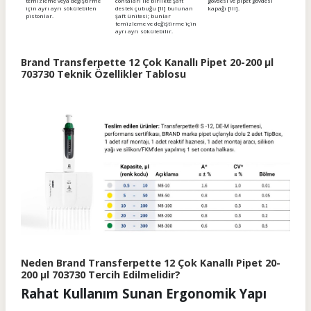
temizleme veya değiştirme
contaları ile birlikte şaft
gövdesi ve pipet gövdesi
için ayrı ayrı sökülebilen
destek çubuğu [II] bulunan
kapağı [III].
pistonlar.
şaft ünitesi; bunlar
temizleme ve değiştirme için
ayrı ayrı sökülebilir.
Brand Transferpette 12 Çok Kanallı Pipet 20-200 µl
703730 Teknik Özellikler Tablosu
Neden Brand Transferpette 12 Çok Kanallı Pipet 20-
200 µl 703730 Tercih Edilmelidir?
Rahat Kullanım Sunan Ergonomik Yapı