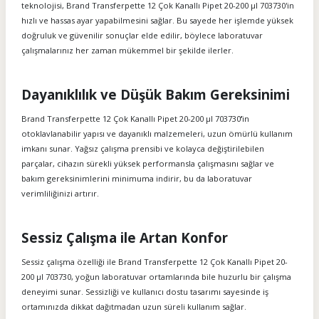
teknolojisi, Brand Transferpette 12 Çok Kanallı Pipet 20-200 µl 703730'in
hızlı ve hassas ayar yapabilmesini sağlar. Bu sayede her işlemde yüksek
doğruluk ve güvenilir sonuçlar elde edilir, böylece laboratuvar
çalışmalarınız her zaman mükemmel bir şekilde ilerler.
Dayanıklılık ve Düşük Bakım Gereksinimi
Brand Transferpette 12 Çok Kanallı Pipet 20-200 µl 703730
’
in
otoklavlanabilir yapısı ve dayanıklı malzemeleri, uzun ömürlü kullanım
imkanı sunar. Yağsız çalışma prensibi ve kolayca değiştirilebilen
parçalar, cihazın sürekli yüksek performansla çalışmasını sağlar ve
bakım gereksinimlerini minimuma indirir, bu da laboratuvar
verimliliğinizi artırır.
Sessiz Çalışma ile Artan Konfor
Sessiz çalışma özelliği ile Brand Transferpette 12 Çok Kanallı Pipet 20-
200 µl 703730, yoğun laboratuvar ortamlarında bile huzurlu bir çalışma
deneyimi sunar. Sessizliği ve kullanıcı dostu tasarımı sayesinde iş
ortamınızda dikkat dağıtmadan uzun süreli kullanım sağlar.