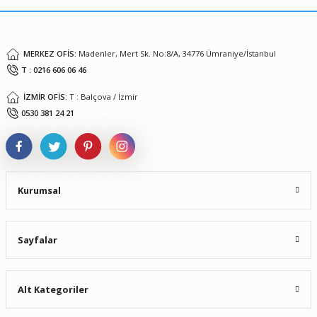
Bu ürüne benzer farklı alternatifler olmalı.
MERKEZ OFİS:
Madenler, Mert Sk. No:8/A, 34776 Ümraniye/İstanbul
T : 0216 606 06 46
İZMİR OFİS:
T : Balçova / İzmir
Gönder
0530 381 24 21
Kurumsal
Sayfalar
Alt Kategoriler