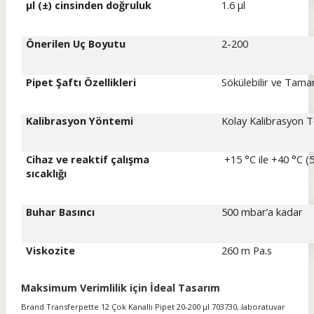
µl (±) cinsinden doğruluk
1.6 µl
Önerilen Uç Boyutu
2-200
Pipet Şaftı Özellikleri
Sökülebilir ve Tama
Kalibrasyon Yöntemi
Kolay Kalibrasyon T
Cihaz ve reaktif çalışma
+15 °C ile +40 °C (5
sıcaklığı
Buhar Basıncı
500 mbar’a kadar
Viskozite
260 m Pa.s
Maksimum Verimlilik için İdeal Tasarım
Brand Transferpette 12 Çok Kanallı Pipet 20-200 µl 703730, laboratuvar