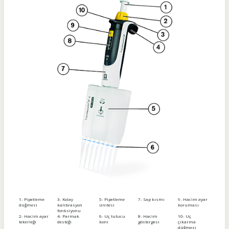
1- Pipetleme
3- Kolay
5- Pipetleme
7- Sap kısmı
9- Hacim ayar
düğmesi
kalibrasyon
ünitesi
koruması
fonksiyonu
2- Hacim ayar
4- Parmak
6- Uç tutucu
8- Hacim
10- Uç
tekerleği
desteği
koni
göstergesi
çıkarma
düğmesi