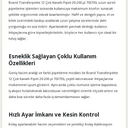
Brand Transferpette 12 Çok Kanallı Pipet 20-200 µl 703730, uzun süreli
pipetleme işlemleri sırasında kullanıcıya maksimum konfor sunacak
şekilde ergonomik olarak tasarlanmıştır. Hafif ve dengeli yapısı, el ve
bilek üzerindeki baskıyı azaltarak uzun çalışma sürelerinde dahi
yorgunluğu en aza indirir. Ayarlanabilir parmak desteği, kullanıcı
ihtiyaçlarına göre kişiselleştirilebilir, böylece her kullanıcı için ideal bir
tutuş sağlar.
Esneklik Sağlayan Çoklu Kullanım
Özellikleri
Geniş hacim aralığı ve farklı pipetleme modları ile Brand Transferpette
12 Çok Kanallı Pipet 20-200 µl 703730
,
çeşitli laboratuvar ihtiyaçlarına
mükemmel uyum gösterir. Aynı anda çoklu numune işleme kapasitesi,
iş akışını hızlandırarak laboratuvar verimliliğini önemli ölçüde artırır ve
daha kısa sürede daha fazla iş tamamlanmasını sağlar.
Hızlı Ayar İmkanı ve Kesin Kontrol
Kolay ayarlanabilir hacim seçenekleri ve yenilikçi Kolay Kalibrasyon