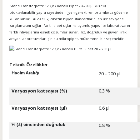
Brand Transferpette 12 Çok Kanallı Pipet 20-200 µl 703730,
otoklavlanabilir yapısı sayesinde hijyen gerektiren ortamlarda güvenle
kullanılabilir. Bu özellik, cihazın hijyen standartlarını en üst seviyede
karşılamasını sağlar. Farklı pipet uçlarına uyumlu yapısı ise laboratuvarın
farklı ihtiyaçlarına esnek çözümler sunar. Hız, doğruluk ve güvenilirlik
arayan laboratuvarlar için bu mikropipet, mükemmel bir seçenektir.
Teknik Özellikler
Hacim Aralığı
20 - 2
Varyasyon katsayısı (%)
0.3 %
Varyasyon katsayısı (µl)
0.6 µl
% (±) cinsinden doğruluk
0.8 %