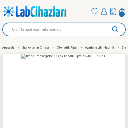
Anasayfa
Sıvı Aktarım Cihazı
Otomatik Pipet
Ayarlanabilir Hacimli
Bran