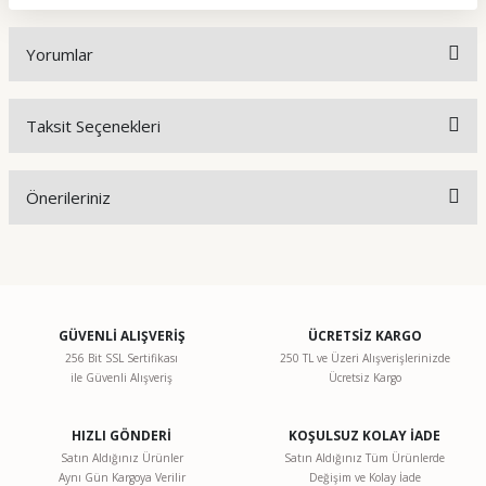
Yorumlar
Taksit Seçenekleri
Bu ürüne ilk yorumu siz yapın!
Önerileriniz
Yorum Yaz
Bu ürünün fiyat bilgisi, resim, ürün açıklamalarında ve diğer
konularda yetersiz gördüğünüz noktaları öneri formunu
kullanarak tarafımıza iletebilirsiniz.
Görüş ve önerileriniz için teşekkür ederiz.
GÜVENLİ ALIŞVERİŞ
ÜCRETSİZ KARGO
256 Bit SSL Sertifikası
250 TL ve Üzeri Alışverişlerinizde
ile Güvenli Alışveriş
Ücretsiz Kargo
Ürün resmi kalitesiz, bozuk veya görüntülenemiyor.
Ürün açıklamasında eksik bilgiler bulunuyor.
HIZLI GÖNDERİ
KOŞULSUZ KOLAY İADE
Ürün bilgilerinde hatalar bulunuyor.
Satın Aldığınız Ürünler
Satın Aldığınız Tüm Ürünlerde
Aynı Gün Kargoya Verilir
Değişim ve Kolay İade
Ürün fiyatı diğer sitelerden daha pahalı.