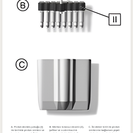
A- Piston destek çubuğu [I]
B- Merkez kılavuz ekseni (Z),
C- İki döner kilit ile piston
ile birlikte piston ünitesi ve
şaftlar ve sızdırmazlık
ünitesine bağlanan pipet