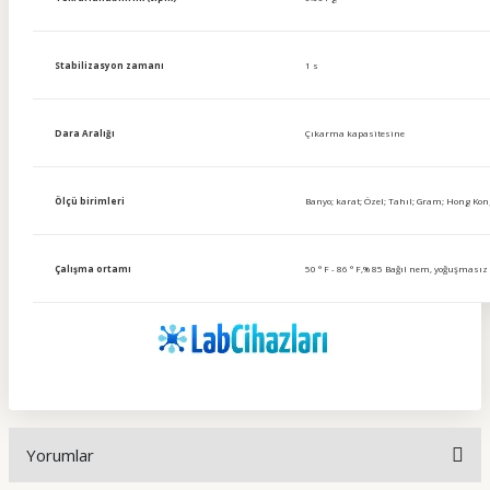
Stabilizasyon zamanı
1 s
Dara Aralığı
Çıkarma kapasitesine
Ölçü birimleri
Banyo; karat; Özel; Tahıl; Gram; Hong Ko
Çalışma ortamı
50 ° F - 86 ° F,% 85 Bağıl nem, yoğuşmasız 
Yorumlar