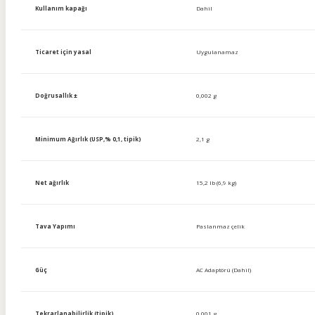
Kullanım kapağı
Dahil
Ticaret için yasal
Uygulanamaz
Doğrusallık ±
0,002 g
Minimum Ağırlık (USP,% 0,1, tipik)
2,1 g
Net ağırlık
15,2 lb (6,9 kg)
Tava Yapımı
Paslanmaz çelik
Güç
AC Adaptörü (Dahil)
Tekrarlanabilirlik (tipik)
0.001 g