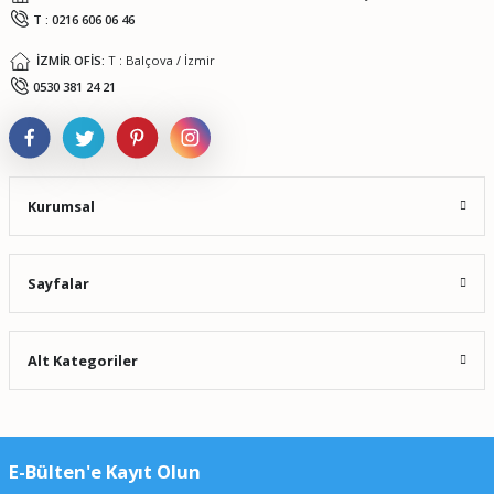
T : 0216 606 06 46
İZMİR OFİS:
T : Balçova / İzmir
Gönder
0530 381 24 21
Kurumsal
Sayfalar
Alt Kategoriler
E-Bülten'e Kayıt Olun