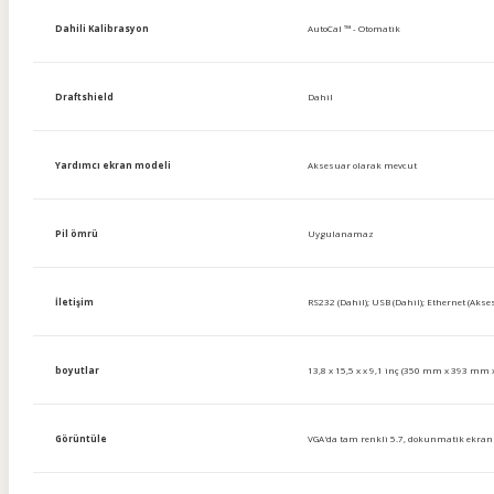
Dahili Kalibrasyon
AutoCal ™ - Otomatik
Draftshield
Dahil
Yardımcı ekran modeli
Aksesuar olarak mevcut
Pil ömrü
Uygulanamaz
İletişim
RS232 (Dahil); USB (Dahil); Ethernet (Aks
boyutlar
13,8 x 15,5 x x 9,1 inç (350 mm x 393 mm
Görüntüle
VGA'da tam renkli 5.7, dokunmatik ekran