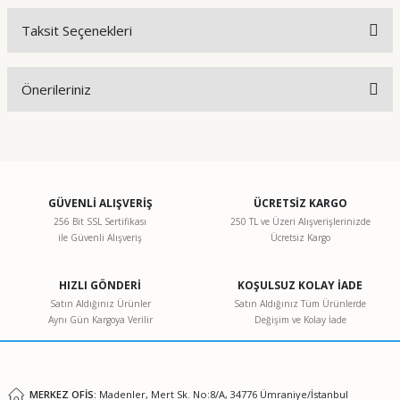
Taksit Seçenekleri
Bu ürüne ilk yorumu siz yapın!
Önerileriniz
Yorum Yaz
Bu ürünün fiyat bilgisi, resim, ürün açıklamalarında ve diğer
konularda yetersiz gördüğünüz noktaları öneri formunu
kullanarak tarafımıza iletebilirsiniz.
Görüş ve önerileriniz için teşekkür ederiz.
GÜVENLİ ALIŞVERİŞ
ÜCRETSİZ KARGO
256 Bit SSL Sertifikası
250 TL ve Üzeri Alışverişlerinizde
ile Güvenli Alışveriş
Ücretsiz Kargo
Ürün resmi kalitesiz, bozuk veya görüntülenemiyor.
Ürün açıklamasında eksik bilgiler bulunuyor.
HIZLI GÖNDERİ
KOŞULSUZ KOLAY İADE
Ürün bilgilerinde hatalar bulunuyor.
Satın Aldığınız Ürünler
Satın Aldığınız Tüm Ürünlerde
Aynı Gün Kargoya Verilir
Değişim ve Kolay İade
Ürün fiyatı diğer sitelerden daha pahalı.
Bu ürüne benzer farklı alternatifler olmalı.
MERKEZ OFİS:
Madenler, Mert Sk. No:8/A, 34776 Ümraniye/İstanbul