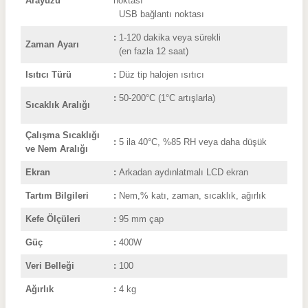
Arayüzü
noktası
USB bağlantı noktası
:
1-120 dakika veya sürekli
Zaman Ayarı
(en fazla 12 saat)
Isıtıcı Türü
:
Düz tip h
alojen ısıtıcı
:
50-200
°C (1
°C artışlarla)
Sıcaklık Aralığı
Çalışma Sıcaklığı
:
5 ila 40°C, %85 RH veya daha düşük
ve Nem Aralığı
Ekran
:
Arkadan
aydınlatmalı LCD ekran
Tartım Bilgileri
:
Nem,% katı, zaman, sıcaklık, ağırlık
Kefe Ölçüleri
:
95 mm çap
Güç
:
400W
Veri Belleği
:
100
Ağırlık
:
4
kg