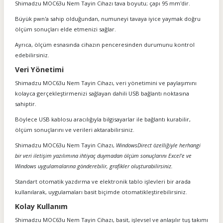
Shimadzu MOC63u Nem Tayin Cihazı tava boyutu; çapı 95 mm'dir.
Büyük pwn'a sahip olduğundan, numuneyi tavaya iyice yaymak doğru
ölçüm sonuçları elde etmenizi sağlar.
Ayrıca, ölçüm esnasında cihazın penceresinden durumunu kontrol
edebilirsiniz.
Veri Yönetimi
Shimadzu MOC63u Nem Tayin Cihazı, veri yönetimini ve paylaşımını
kolayca gerçekleştirmenizi sağlayan dahili USB bağlantı noktasına
sahiptir.
Böylece USB kablosu aracılığıyla bilgisayarlar ile bağlantı kurabilir,
ölçüm sonuçlarını ve verileri aktarabilirsiniz.
Shimadzu MOC63u Nem Tayin Cihazı,
WindowsDirect özelliğiyle herhangi
bir veri iletişim yazılımına ihtiyaç duymadan ölçüm sonuçlarını Excel'e ve
Windows uygulamalarına gönderebilir, grafikler oluşturabilirsiniz.
Standart otomatik yazdırma ve elektronik tablo işlevleri bir arada
kullanılarak, uygulamaları basit biçimde otomatikleştirebilirsiniz.
Kolay Kullanım
Shimadzu MOC63u Nem Tayin Cihazı, basit, işlevsel ve anlaşılır tuş takımı