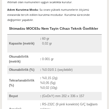
ihtimali olan numuneleri uygun sıcaklıkta kurutur.
Adım Kurutma Modu:
Su oranı yüksek numunelerin ölçümü
esnasında tercih edilen kurutma modudur. Kurutma sürecinde
değişimler yapabilir.
Shimadzu MOC63u Nem Tayin Cihazı Teknik Özellikler
:
60 gr
Kapasite (metrik)
0,02 gr
Okunabilirlik
:
0.001 gr
(metrik)
Okunabilirlik (%)
:
%0.01/0.1 (seçilebilir)
:
%0,15 (2g)
Tekrarlanabilirlik
%0,05 (5g)
(%)
%0,02 (10g)
Boyut
:
(GxDxY) mm 202 x 336 x 157
:
RS-232C (9 pinli konektör) G/Ç bağlantı