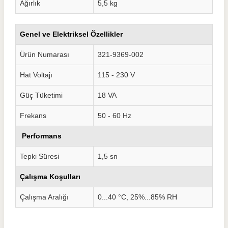
Ağırlık
5,5 kg
Genel ve Elektriksel Özellikler
Ürün Numarası
321-9369-002
Hat Voltajı
115 - 230 V
Güç Tüketimi
18 VA
Frekans
50 - 60 Hz
Performans
Tepki Süresi
1,5 sn
Çalışma Koşulları
Çalışma Aralığı
0...40 °C, 25%...85% RH