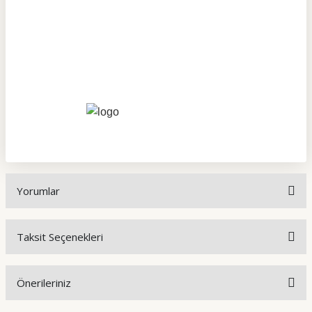
Yorumlar
Taksit Seçenekleri
Bu ürüne ilk yorumu siz yapın!
Önerileriniz
Yorum Yaz