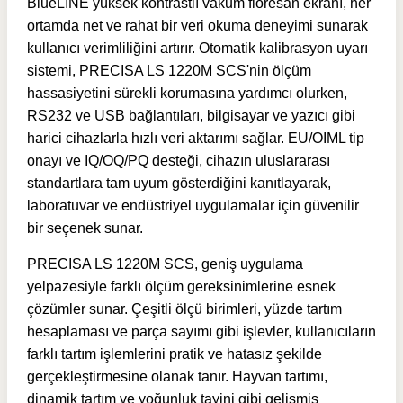
BlueLINE yüksek kontrastlı vakum floresan ekranı, her
ortamda net ve rahat bir veri okuma deneyimi sunarak
kullanıcı verimliliğini artırır. Otomatik kalibrasyon uyarı
sistemi, PRECISA LS 1220M SCS'nin ölçüm
hassasiyetini sürekli korumasına yardımcı olurken,
RS232 ve USB bağlantıları, bilgisayar ve yazıcı gibi
harici cihazlarla hızlı veri aktarımı sağlar. EU/OIML tip
onayı ve IQ/OQ/PQ desteği, cihazın uluslararası
standartlara tam uyum gösterdiğini kanıtlayarak,
laboratuvar ve endüstriyel uygulamalar için güvenilir
bir seçenek sunar.
PRECISA LS 1220M SCS, geniş uygulama
yelpazesiyle farklı ölçüm gereksinimlerine esnek
çözümler sunar. Çeşitli ölçü birimleri, yüzde tartım
hesaplaması ve parça sayımı gibi işlevler, kullanıcıların
farklı tartım işlemlerini pratik ve hatasız şekilde
gerçekleştirmesine olanak tanır. Hayvan tartımı,
dinamik tartım ve yoğunluk tayini gibi gelişmiş