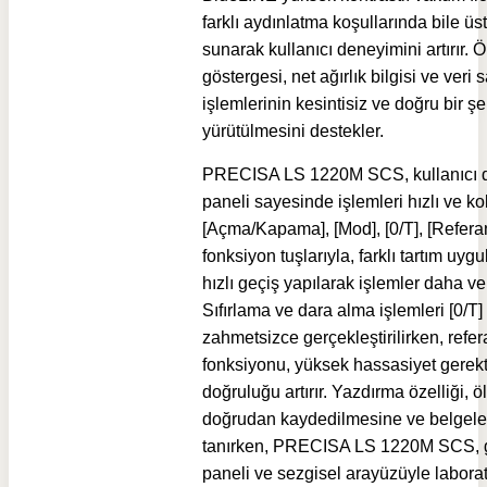
farklı aydınlatma koşullarında bile ü
sunarak kullanıcı deneyimini artırır. 
göstergesi, net ağırlık bilgisi ve veri sa
işlemlerinin kesintisiz ve doğru bir şe
yürütülmesini destekler.
PRECISA LS 1220M SCS, kullanıcı d
paneli sayesinde işlemleri hızlı ve kol
[Açma/Kapama], [Mod], [0/T], [Referan
fonksiyon tuşlarıyla, farklı tartım uy
hızlı geçiş yapılarak işlemler daha ver
Sıfırlama ve dara alma işlemleri [0/T] 
zahmetsizce gerçekleştirilirken, refe
fonksiyonu, yüksek hassasiyet gerek
doğruluğu artırır. Yazdırma özelliği, 
doğrudan kaydedilmesine ve belgel
tanırken, PRECISA LS 1220M SCS, g
paneli ve sezgisel arayüzüyle labora