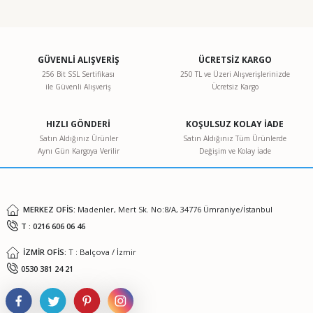
Bu ürünün fiyat bilgisi, resim, ürün açıklamalarında ve diğer
konularda yetersiz gördüğünüz noktaları öneri formunu
kullanarak tarafımıza iletebilirsiniz.
Görüş ve önerileriniz için teşekkür ederiz.
GÜVENLİ ALIŞVERİŞ
ÜCRETSİZ KARGO
256 Bit SSL Sertifikası
250 TL ve Üzeri Alışverişlerinizde
ile Güvenli Alışveriş
Ücretsiz Kargo
Ürün resmi kalitesiz, bozuk veya görüntülenemiyor.
Ürün açıklamasında eksik bilgiler bulunuyor.
HIZLI GÖNDERİ
KOŞULSUZ KOLAY İADE
Ürün bilgilerinde hatalar bulunuyor.
Satın Aldığınız Ürünler
Satın Aldığınız Tüm Ürünlerde
Aynı Gün Kargoya Verilir
Değişim ve Kolay İade
Ürün fiyatı diğer sitelerden daha pahalı.
Bu ürüne benzer farklı alternatifler olmalı.
MERKEZ OFİS:
Madenler, Mert Sk. No:8/A, 34776 Ümraniye/İstanbul
T : 0216 606 06 46
İZMİR OFİS:
T : Balçova / İzmir
Gönder
0530 381 24 21