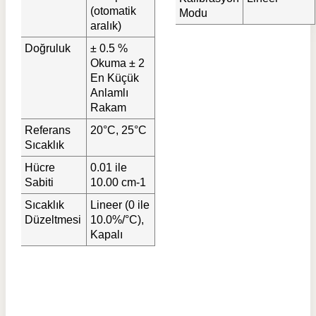
(otomatik
Modu
aralık)
Doğruluk
± 0.5 %
Okuma ± 2
En Küçük
Anlamlı
Rakam
Referans
20°C, 25°C
Sıcaklık
Hücre
0.01 ile
Sabiti
10.00 cm-1
Sıcaklık
Lineer (0 ile
Düzeltmesi
10.0%/°C),
Kapalı