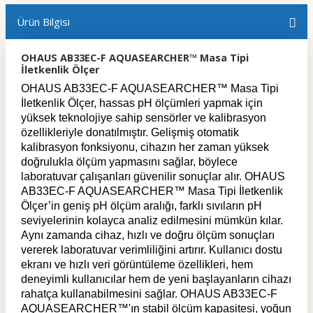
Ürün Bilgisi
OHAUS AB33EC-F AQUASEARCHER™ Masa Tipi
İletkenlik Ölçer
OHAUS AB33EC-F AQUASEARCHER™ Masa Tipi
İletkenlik Ölçer, hassas pH ölçümleri yapmak için
yüksek teknolojiye sahip sensörler ve kalibrasyon
özellikleriyle donatılmıştır. Gelişmiş otomatik
kalibrasyon fonksiyonu, cihazın her zaman yüksek
doğrulukla ölçüm yapmasını sağlar, böylece
laboratuvar çalışanları güvenilir sonuçlar alır. OHAUS
AB33EC-F AQUASEARCHER™ Masa Tipi İletkenlik
Ölçer’in geniş pH ölçüm aralığı, farklı sıvıların pH
seviyelerinin kolayca analiz edilmesini mümkün kılar.
Aynı zamanda cihaz, hızlı ve doğru ölçüm sonuçları
vererek laboratuvar verimliliğini artırır. Kullanıcı dostu
ekranı ve hızlı veri görüntüleme özellikleri, hem
deneyimli kullanıcılar hem de yeni başlayanların cihazı
rahatça kullanabilmesini sağlar. OHAUS AB33EC-F
AQUASEARCHER™'ın stabil ölçüm kapasitesi, yoğun