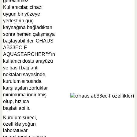
gerektirmez.
Kullanıcılar, cihazı
uygun bir yüzeye
yerleştirip güç
kaynağına bağladıktan
sonra hemen çalışmaya
başlayabilirler.
OHAUS
AB33EC-F
AQUASEARCHER™'ın
k
ullanıcı dostu arayüzü
ve basit bağlantı
noktaları sayesinde,
kurulum sırasında
karşılaşılan zorluklar
minimuma indirilmiş
olup, hızlıca
başlatılabilir.
Kurulum süreci,
özellikle yoğun
laboratuvar
ortamlarında zaman