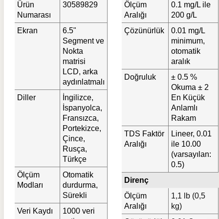
Ürün
30589829
Ölçüm
0.1 mg/L ile
Numarası
Aralığı
200 g/L
Ekran
6.5"
Çözünürlük
0.01 mg/L
Segment ve
minimum,
Nokta
otomatik
matrisi
aralık
LCD, arka
Doğruluk
± 0.5 %
aydınlatmalı
Okuma ± 2
Diller
İngilizce,
En Küçük
İspanyolca,
Anlamlı
Fransızca,
Rakam
Portekizce,
TDS Faktör
Lineer, 0.01
Çince,
Aralığı
ile 10.00
Rusça,
(varsayılan:
Türkçe
0.5)
Ölçüm
Otomatik
Direnç
Modları
durdurma,
Sürekli
Ölçüm
1,1 lb (0,5
Aralığı
kg)
Veri Kaydı
1000 veri