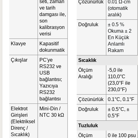
seti, zaman
Çözünürlük
0.01 Ω-cm
ve tarih
(otomatik
damgası ile,
aralık)
son
Doğruluk
± 0.5 %
kalibrasyon
Okuma ± 2
verisi
En Küçük
Klavye
Kapasitif
Anlamlı
dokunmatik
Rakam
Çıkışlar
PC'ye
Sıcaklık
RS232 ve
Ölçüm
-5,0 ile
USB
Aralığı
110,0°C
bağlantısı;
(23,0°F ile
Yazıcıya
230,0°F)
RS232
bağlantısı
Çözünürlük
0.1°C, 0.1°F
Elektrot
Mini-Din /
Doğruluk
± 0.5°C, ±
Girişleri
NTC 30 kΩ
0.5°F
(Elektriksel
Tuzluluk
Direnç /
Sıcaklık)
Ölçüm
0 ile 100 psu