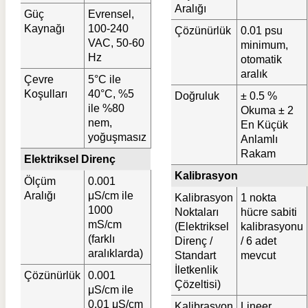
Aralığı
Güç
Evrensel,
Kaynağı
100-240
Çözünürlük
0.01 psu
VAC, 50-60
minimum,
Hz
otomatik
aralık
Çevre
5°C ile
Koşulları
40°C, %5
Doğruluk
± 0.5 %
ile %80
Okuma ± 2
nem,
En Küçük
yoğuşmasız
Anlamlı
Rakam
Elektriksel Direnç
Kalibrasyon
Ölçüm
0.001
Aralığı
μS/cm ile
Kalibrasyon
1 nokta
1000
Noktaları
hücre sabiti
mS/cm
(Elektriksel
kalibrasyonu
(farklı
Direnç /
/ 6 adet
aralıklarda)
Standart
mevcut
İletkenlik
Çözünürlük
0.001
Çözeltisi)
μS/cm ile
0.01 μS/cm
Kalibrasyon
Lineer