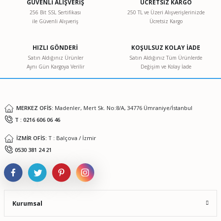
GÜVENLİ ALIŞVERİŞ
ÜCRETSİZ KARGO
256 Bit SSL Sertifikası
250 TL ve Üzeri Alışverişlerinizde
ile Güvenli Alışveriş
Ücretsiz Kargo
Ürün resmi kalitesiz, bozuk veya görüntülenemiyor.
Ürün açıklamasında eksik bilgiler bulunuyor.
HIZLI GÖNDERİ
KOŞULSUZ KOLAY İADE
Ürün bilgilerinde hatalar bulunuyor.
Satın Aldığınız Ürünler
Satın Aldığınız Tüm Ürünlerde
Aynı Gün Kargoya Verilir
Değişim ve Kolay İade
Ürün fiyatı diğer sitelerden daha pahalı.
Bu ürüne benzer farklı alternatifler olmalı.
MERKEZ OFİS:
Madenler, Mert Sk. No:8/A, 34776 Ümraniye/İstanbul
T : 0216 606 06 46
İZMİR OFİS:
T : Balçova / İzmir
Gönder
0530 381 24 21
Kurumsal