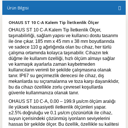
Ürün Bilgisi
OHAUS ST 10 C-A Kalem Tip İletkenlik Ölçer
OHAUS ST 10 C-A Kalem Tip İletkenlik Ölçer,
taşınabilirliği, sağlam yapısı ve kullanıcı dostu tasarımı
ile öne çıkar. 185 mm x 45 mm x 38 mm boyutlarında
ve sadece 110 g ağırlığında olan bu cihaz, her türlü
çalışma ortamında kolayca taşınabilir. Cihazın tek
düğme ile kullanım özelliği, hızlı ölçüm almayı sağlar
ve karmaşık ayarlarla zaman kaybetmeden
kullanıcıların verimli bir şekilde çalışmasına olanak
tanır. IP67 su geçirmezlik derecesi ile cihaz, dış
mekanlarda su sıçramalarına ve toza karşı dayanıklıdır,
bu da cihazı özellikle zorlu çevresel koşullarda
güvenle kullanmanıza olanak tanır.
OHAUS ST 10 C-A, 0.00 – 199.9 μs/cm ölçüm aralığı
ile yüksek hassasiyetli iletkenlik ölçümleri yapar.
±2.5% doğruluğu ve 0.1 μs/cm çözünürlük ile cihaz,
suyun içerisindeki çözünmüş iyonların seviyelerini
hassas bir şekilde ölçer. Bu özellik, özellikle su kalitesi