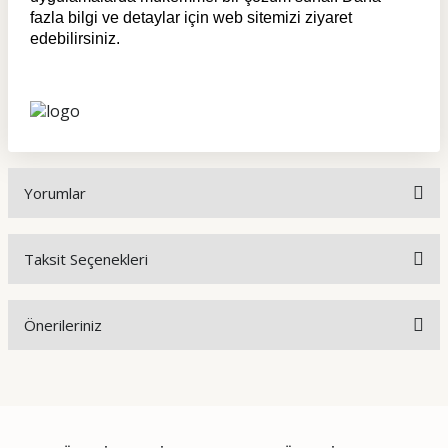
fazla bilgi ve detaylar için web sitemizi ziyaret
edebilirsiniz.
Yorumlar
Taksit Seçenekleri
Bu ürüne ilk yorumu siz yapın!
Önerileriniz
Yorum Yaz
Bu ürünün fiyat bilgisi, resim, ürün açıklamalarında ve diğer
konularda yetersiz gördüğünüz noktaları öneri formunu
kullanarak tarafımıza iletebilirsiniz.
Görüş ve önerileriniz için teşekkür ederiz.