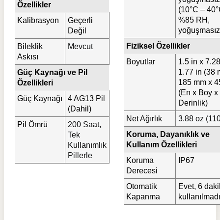
Özellikler
(10°C – 40°
%85 RH,
Kalibrasyon
Geçerli
yoğuşmasız
Değil
Fiziksel Özellikler
Bileklik
Mevcut
Askısı
Boyutlar
1.5 in x 7.28
1.77 in (38
Güç Kaynağı ve Pil
185 mm x 4
Özellikleri
(En x Boy x
Güç Kaynağı
4 AG13 Pil
Derinlik)
(Dahil)
Net Ağırlık
3.88 oz (110
Pil Ömrü
200 Saat,
Koruma, Dayanıklık ve
Tek
Kullanım Özellikleri
Kullanımlık
Pillerle
Koruma
IP67
Derecesi
Otomatik
Evet, 6 dak
Kapanma
kullanılmad