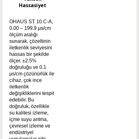
Hassasiyet
OHAUS ST 10 C-A,
0.00 – 199.9 μs/cm
ölçüm aralığı
sunarak, çözeltinin
iletkenlik seviyesini
hassas bir şekilde
ölçer. ±2.5%
doğruluğu ve 0.1
μs/cm çözünürlük ile
cihaz, çok ince
iletkenlik
değişikliklerini tespit
edebilir. Bu
doğruluk, özellikle
su kalitesi izleme,
içme suyu arıtma,
çevresel izleme ve
endüstriyel
uygulamalar gibi