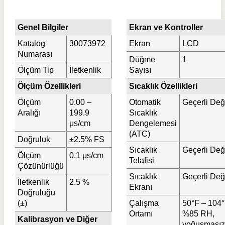
Genel Bilgiler
Ekran ve Kontroller
Katalog
30073972
Ekran
LCD
Numarası
Düğme
1
Ölçüm Tip
İletkenlik
Sayısı
Ölçüm Özellikleri
Sıcaklık Özellikleri
Ölçüm
0.00 –
Otomatik
Geçerli Değ
Aralığı
199.9
Sıcaklık
μs/cm
Dengelemesi
(ATC)
Doğruluk
±2.5% FS
Sıcaklık
Geçerli Değ
Ölçüm
0.1 μs/cm
Telafisi
Çözünürlüğü
Sıcaklık
Geçerli Değ
İletkenlik
2.5 %
Ekranı
Doğruluğu
(±)
Çalışma
50°F – 104°
Ortamı
%85 RH,
Kalibrasyon ve Diğer
yoğuşmasız