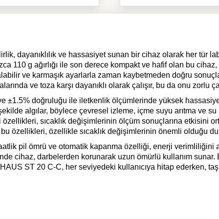
lik, dayanıklılık ve hassasiyet sunan bir cihaz olarak her tür la
110 g ağırlığı ile son derece kompakt ve hafif olan bu cihaz, pr
alabilir ve karmaşık ayarlarla zaman kaybetmeden doğru sonuçlar 
rında ve toza karşı dayanıklı olarak çalışır, bu da onu zorlu ç
±1.5% doğruluğu ile iletkenlik ölçümlerinde yüksek hassasiyet 
 şekilde algılar, böylece çevresel izleme, içme suyu arıtma ve su k
özellikleri, sıcaklık değişimlerinin ölçüm sonuçlarına etkisini or
 b
u özellikleri, özellikle sıcaklık değişimlerinin önemli olduğu 
ik pil ömrü ve otomatik kapanma özelliği, enerji verimliliğini a
nde cihaz, darbelerden korunarak uzun ömürlü kullanım sunar. Bile
AUS ST 20 C-C, her seviyedeki kullanıcıya hitap ederken, taşınab