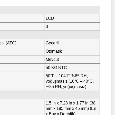
LCD
3
esi (ATC)
Geçerli
Otomatik
Mevcut
50 KΩ NTC
50°F – 104°F, %85 RH,
yoğuşmasız (10°C – 40°C,
%85 RH, yoğuşmasız)
1.5 in x 7.28 in x 1.77 in (38
mm x 185 mm x 45 mm) (En
x Boy x Derinlik)