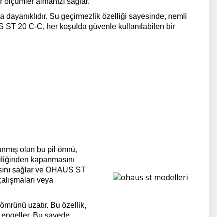
 ölçümler almanızı sağlar.
 dayanıklıdır. Su geçirmezlik özelliği sayesinde, nemli
US ST 20 C-C, her koşulda güvenle kullanılabilen bir
anmış olan bu pil ömrü,
ndiliğinden kapanmasını
lmasını sağlar ve OHAUS ST
çalışmaları veya
ömrünü uzatır. Bu özellik,
i engeller. Bu sayede