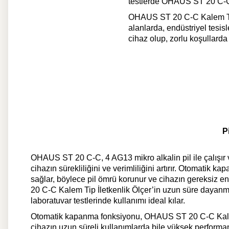
testlerde OHAUS ST 20 C-C K
OHAUS ST 20 C-C Kalem Tip İ
alanlarda, endüstriyel tesis
cihaz olup, zorlu koşullard
P
OHAUS ST 20 C-C, 4 AG13 mikro alkalin pil ile çalışır v
cihazın sürekliliğini ve verimliliğini artırır. Otomatik
sağlar, böylece pil ömrü korunur ve cihazın gereksiz en
20 C-C Kalem Tip İletkenlik Ölçer’in uzun süre dayanmas
laboratuvar testlerinde kullanımı ideal kılar.
Otomatik kapanma fonksiyonu, OHAUS ST 20 C-C Kalem Tip 
cihazın uzun süreli kullanımlarda bile yüksek performa