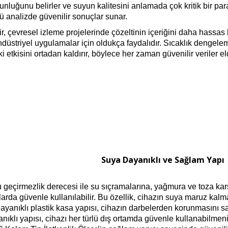
oğunluğunu belirler ve suyun kalitesini anlamada çok kritik bir pa
 analizde güvenilir sonuçlar sunar.
ir, çevresel izleme projelerinde çözeltinin içeriğini daha hassas 
 endüstriyel uygulamalar için oldukça faydalıdır. Sıcaklık dengelem
 etkisini ortadan kaldırır, böylece her zaman güvenilir veriler el
Suya Dayanıklı ve Sağlam Yapı
çirmezlik derecesi ile su sıçramalarına, yağmura ve toza karş
larda güvenle kullanılabilir. Bu özellik, cihazın suya maruz kal
dayanıklı plastik kasa yapısı, cihazın darbelerden korunmasını s
anıklı yapısı, cihazı her türlü dış ortamda güvenle kullanabilm