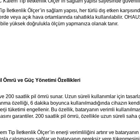
alem Tip İletkenlik Ölçer’in sağlam yapısı sayesinde güvenilir
letkenlik Ölçer’in sağlam yapısı, her türlü dış etken karşısında
lerde veya açık hava ortamlarında rahatlıkla kullanılabilir. OHA
a bile yüksek doğrulukla ölçüm yapmanıza olanak tanır.
il Ömrü ve Güç Yönetimi Özellikleri
e 200 saatlik pil ömrü sunar. Uzun süreli kullanımlar için tasarl
 kapanma özelliği, 6 dakika boyunca kullanılmadığında cihazın ke
erji tüketimi engellenir. Bu özellik, bataryanın verimli kullanı
ını garantiler. 200 saatlik pil ömrü, özellikle uzun süreli saha 
İletkenlik Ölçer’in enerji verimliliğini artırır ve bataryanın 
nsla çalışmasını sağlar ve bataryanın gereksiz yere tükenmesin