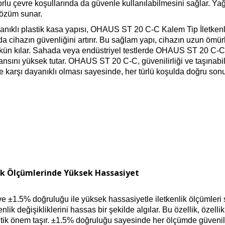
lu çevre koşullarında da güvenle kullanılabilmesini sağlar. Yağ
çözüm sunar.
anıklı plastik kasa yapısı, OHAUS ST 20 C-C Kalem Tip İletkenli
nda cihazın güvenliğini artırır. Bu sağlam yapı, cihazın uzun ömü
kün kılar. Sahada veya endüstriyel testlerde OHAUS ST 20 C-C K
nsını yüksek tutar. OHAUS ST 20 C-C, güvenilirliği ve taşınabilirl
re karşı dayanıklı olması sayesinde, her türlü koşulda doğru sonu
ik Ölçümlerinde Yüksek Hassasiyet
±1.5% doğruluğu ile yüksek hassasiyetle iletkenlik ölçümleri 
nlik değişikliklerini hassas bir şekilde algılar. Bu özellik, özelli
 kritik önem taşır. ±1.5% doğruluğu sayesinde her ölçümde güveni