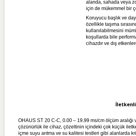
alanda, sahada veya zor
için de mükemmel bir 
Koruyucu başlık ve day
özellikle taşıma sırası
kullanılabilmesini müm
koşullarda bile performa
cihazdır ve dış etkenle
İletkenl
OHAUS ST 20 C-C, 0.00 – 19.99 ms/cm ölçüm aralığı ve 
çözünürlük ile cihaz, çözeltinin içindeki çok küçük iletke
içme suyu arıtma ve su kalitesi testleri gibi alanlarda