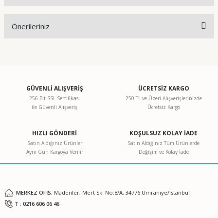
Bu ürüne ilk yorumu siz yapın!
Önerileriniz
Yorum Yaz
Bu ürünün fiyat bilgisi, resim, ürün açıklamalarında ve diğer
konularda yetersiz gördüğünüz noktaları öneri formunu
kullanarak tarafımıza iletebilirsiniz.
Görüş ve önerileriniz için teşekkür ederiz.
GÜVENLİ ALIŞVERİŞ
ÜCRETSİZ KARGO
256 Bit SSL Sertifikası
250 TL ve Üzeri Alışverişlerinizde
ile Güvenli Alışveriş
Ücretsiz Kargo
Ürün resmi kalitesiz, bozuk veya görüntülenemiyor.
Ürün açıklamasında eksik bilgiler bulunuyor.
HIZLI GÖNDERİ
KOŞULSUZ KOLAY İADE
Ürün bilgilerinde hatalar bulunuyor.
Satın Aldığınız Ürünler
Satın Aldığınız Tüm Ürünlerde
Aynı Gün Kargoya Verilir
Değişim ve Kolay İade
Ürün fiyatı diğer sitelerden daha pahalı.
Bu ürüne benzer farklı alternatifler olmalı.
MERKEZ OFİS:
Madenler, Mert Sk. No:8/A, 34776 Ümraniye/İstanbul
T : 0216 606 06 46