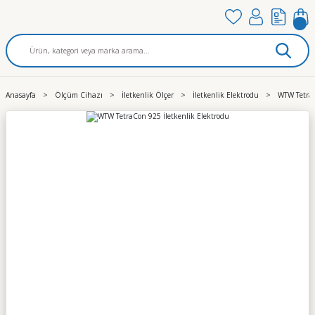
Anasayfa
Ölçüm Cihazı
İletkenlik Ölçer
İletkenlik Elektrodu
WTW TetraC