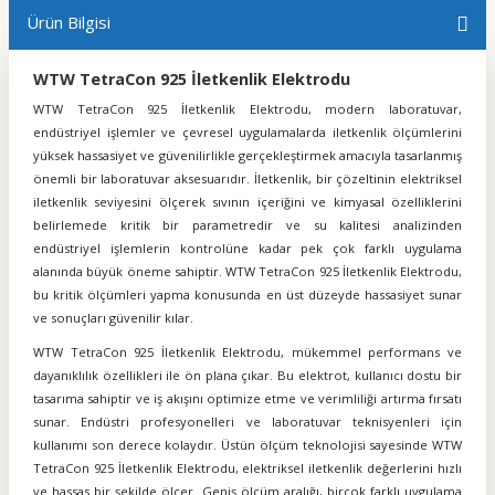
Ürün Bilgisi
WTW TetraCon 925 İletkenlik Elektrodu
WTW TetraCon 925 İletkenlik Elektrodu, modern laboratuvar,
endüstriyel işlemler ve çevresel uygulamalarda iletkenlik ölçümlerini
yüksek hassasiyet ve güvenilirlikle gerçekleştirmek amacıyla tasarlanmış
önemli bir laboratuvar aksesuarıdır. İletkenlik, bir çözeltinin elektriksel
iletkenlik seviyesini ölçerek sıvının içeriğini ve kimyasal özelliklerini
belirlemede kritik bir parametredir ve su kalitesi analizinden
endüstriyel işlemlerin kontrolüne kadar pek çok farklı uygulama
alanında büyük öneme sahiptir. WTW TetraCon 925 İletkenlik Elektrodu,
bu kritik ölçümleri yapma konusunda en üst düzeyde hassasiyet sunar
ve sonuçları güvenilir kılar.
WTW TetraCon 925 İletkenlik Elektrodu, mükemmel performans ve
dayanıklılık özellikleri ile ön plana çıkar. Bu elektrot, kullanıcı dostu bir
tasarıma sahiptir ve iş akışını optimize etme ve verimliliği artırma fırsatı
sunar. Endüstri profesyonelleri ve laboratuvar teknisyenleri için
kullanımı son derece kolaydır. Üstün ölçüm teknolojisi sayesinde WTW
TetraCon 925 İletkenlik Elektrodu, elektriksel iletkenlik değerlerini hızlı
ve hassas bir şekilde ölçer. Geniş ölçüm aralığı, birçok farklı uygulama