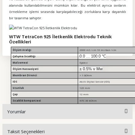
alanında kullanılabilmesini mümkün kılar. Bu elektrot ayrıca sıvıların
örnekleme işlemi sırasında karşılaşabileceği zorluklara karşı dayanıklı
bir tasarıma sahiptir.
WTW TetraCon 925 İletkenlik Elektrodu Teknik
Özellikleri
Ölçüm Aralığı
2000 mS / cm 10 ms'dan / cm
0.0 ... 100.0 °C
Çalışma Sıcaklığı
Malzemesi
Epoksi
± 0.5% v Mw
Ölçüm Hassasiyeti
Membran Direnci
< 1 GOhm
IDS
Akıllı Dijital Sensör (IDS)
Uzunluk
120 mm
Çap
12 mm
Sıcaklık kompanzesi
NTC 30 kOhm
Yorumlar
Taksit Seçenekleri