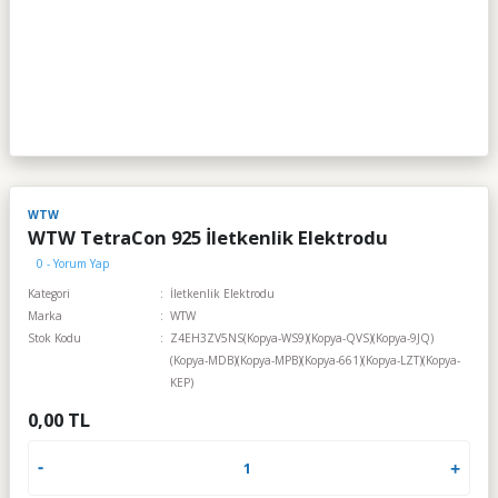
WTW
WTW TetraCon 925 İletkenlik Elektrodu
0 - Yorum Yap
Kategori
İletkenlik Elektrodu
Marka
WTW
Stok Kodu
Z4EH3ZV5NS(Kopya-WS9)(Kopya-QVS)(Kopya-9JQ)
(Kopya-MDB)(Kopya-MPB)(Kopya-661)(Kopya-LZT)(Kopya-
KEP)
0,00 TL