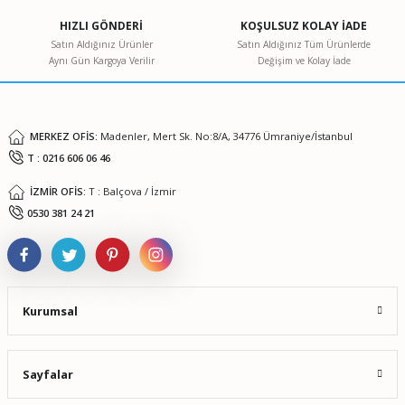
Ürün açıklamasında eksik bilgiler bulunuyor.
HIZLI GÖNDERİ
KOŞULSUZ KOLAY İADE
Ürün bilgilerinde hatalar bulunuyor.
Satın Aldığınız Ürünler
Satın Aldığınız Tüm Ürünlerde
Aynı Gün Kargoya Verilir
Değişim ve Kolay İade
Ürün fiyatı diğer sitelerden daha pahalı.
Bu ürüne benzer farklı alternatifler olmalı.
MERKEZ OFİS:
Madenler, Mert Sk. No:8/A, 34776 Ümraniye/İstanbul
T : 0216 606 06 46
İZMİR OFİS:
T : Balçova / İzmir
Gönder
0530 381 24 21
Kurumsal
Sayfalar