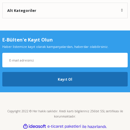
Alt Kategoriler
E-Bülten'e Kayıt Olun
Haber listemize kayıt olarak kampanyalardan, haberdar olabilirsiniz.
Kayıt Ol
Copyright 2022 © Her hakkı saklıdır. Kredi kartı bilgileriniz 256bit SSL sertifikası ile
korunmaktadır.
ideasoft
ile
e-