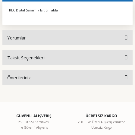
REC Dijital Seramik Isıtıcı Tabla
Yorumlar
Taksit Seçenekleri
Bu ürüne ilk yorumu siz yapın!
Önerileriniz
Yorum Yaz
Bu ürünün fiyat bilgisi, resim, ürün açıklamalarında ve diğer
konularda yetersiz gördüğünüz noktaları öneri formunu
kullanarak tarafımıza iletebilirsiniz.
Görüş ve önerileriniz için teşekkür ederiz.
GÜVENLİ ALIŞVERİŞ
ÜCRETSİZ KARGO
256 Bit SSL Sertifikası
250 TL ve Üzeri Alışverişlerinizde
ile Güvenli Alışveriş
Ücretsiz Kargo
Ürün resmi kalitesiz, bozuk veya görüntülenemiyor.