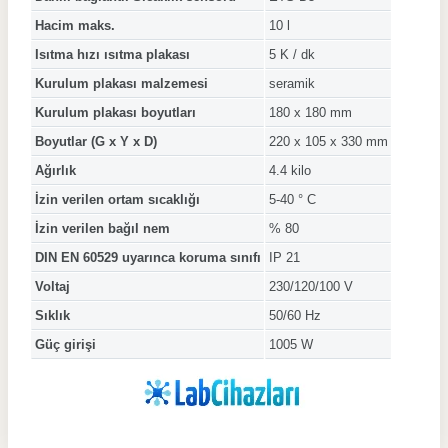
Hacim maks.
10 l
Isıtma hızı ısıtma plakası
5 K / dk
Kurulum plakası malzemesi
seramik
Kurulum plakası boyutları
180 x 180 mm
Boyutlar (G x Y x D)
220 x 105 x 330 mm
Ağırlık
4.4 kilo
İzin verilen ortam sıcaklığı
5-40 ° C
İzin verilen bağıl nem
% 80
DIN EN 60529 uyarınca koruma sınıfı
IP 21
Voltaj
230/120/100 V
Sıklık
50/60 Hz
Güç girişi
1005 W