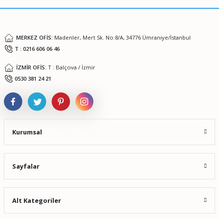
Bu ürüne benzer farklı alternatifler olmalı.
MERKEZ OFİS:
Madenler, Mert Sk. No:8/A, 34776 Ümraniye/İstanbul
T : 0216 606 06 46
İZMİR OFİS:
T : Balçova / İzmir
Gönder
0530 381 24 21
Kurumsal
Sayfalar
Alt Kategoriler