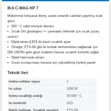
IKA C-MAG HP 7
Mükemmel kimyasal direnç sunan seramik camdan yapılmış ocak
gözü.
550 ° C sabit emniyet devresi
Sıcak Üst göstergesi >> yanmaları önlemek için sıcak yüzey
uyarısı!
Dijital ekran (LED) ile kesin sıcaklık ayarı
Örneğin, ETS-D5 gibi bir kontak termometresi bağlamak için
DIN 12878'e göre geçit izolatörü hassas sıcaklık kontrolü sağlar
Dijital hata kodu ekranı
Sızan sıvılara karşı koruma için yükseltilmiş kontrol paneli
Teknik Veri
Isıtma noktası sayısı
1
Isı çıkışı
1000 W
Isıtma sıcaklığı aralığı
50-500 ° C
Isı kontrolü
LED
Dahili bağlantı. Sıcaklık sensörü
ETS-D5