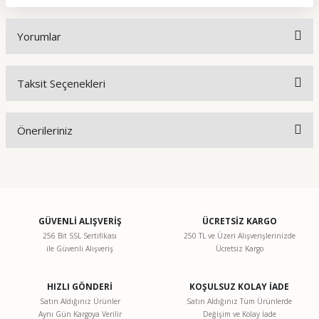
Yorumlar
Taksit Seçenekleri
Bu ürüne ilk yorumu siz yapın!
Önerileriniz
Yorum Yaz
Bu ürünün fiyat bilgisi, resim, ürün açıklamalarında ve diğer
konularda yetersiz gördüğünüz noktaları öneri formunu
kullanarak tarafımıza iletebilirsiniz.
Görüş ve önerileriniz için teşekkür ederiz.
GÜVENLİ ALIŞVERİŞ
ÜCRETSİZ KARGO
256 Bit SSL Sertifikası
250 TL ve Üzeri Alışverişlerinizde
ile Güvenli Alışveriş
Ücretsiz Kargo
Ürün resmi kalitesiz, bozuk veya görüntülenemiyor.
Ürün açıklamasında eksik bilgiler bulunuyor.
HIZLI GÖNDERİ
KOŞULSUZ KOLAY İADE
Ürün bilgilerinde hatalar bulunuyor.
Satın Aldığınız Ürünler
Satın Aldığınız Tüm Ürünlerde
Aynı Gün Kargoya Verilir
Değişim ve Kolay İade
Ürün fiyatı diğer sitelerden daha pahalı.