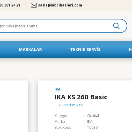
30 381 24 21
satis@labcihazlari.com
MARKALAR
TEKNIK SERVIS
H
IKA
IKA KS 260 Basic
0 - Yorum Yap
Kategori
Orbital
Marka
IKA
Stok Kodu
10639