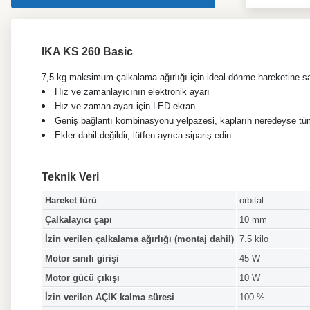
IKA KS 260 Basic
7,5 kg maksimum çalkalama ağırlığı için ideal dönme hareketine s
Hız ve zamanlayıcının elektronik ayarı
Hız ve zaman ayarı için LED ekran
Geniş bağlantı kombinasyonu yelpazesi, kapların neredeyse tüm
Ekler dahil değildir, lütfen ayrıca sipariş edin
Teknik Veri
Hareket türü
orbital
Çalkalayıcı çapı
10 mm
İzin verilen çalkalama ağırlığı (montaj dahil)
7.5 kilo
Motor sınıfı girişi
45 W
Motor gücü çıkışı
10 W
İzin verilen AÇIK kalma süresi
100 %