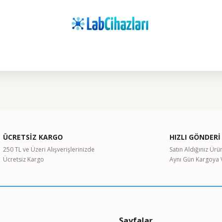
ularda yetersiz gördüğünüz noktaları öneri formunu kullanarak tarafımıza il
Bu ürüne ilk yorumu siz yapın!
ÜCRETSİZ KARGO
HIZLI GÖNDERİ
Yorum Yaz
250 TL ve Üzeri Alışverişlerinizde
Satın Aldığınız Ürü
Ücretsiz Kargo
Aynı Gün Kargoya V
Sayfalar