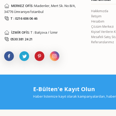
MERKEZ OFİS:
Madenler, Mert Sk. No:8/A,
Hakkımızda
34776 Ümraniye/İstanbul
İletişim
T : 0216 606 06 46
Hesabım
Çözüm Merkezi
Kişisel Verilerin
İZMİR OFİS:
T : Balçova / İzmir
Mesafeli Satış S
0530 381 24 21
Referanslarımız
E-Bülten'e Kayıt Olun
Haber listemize kayıt olarak kampanyalardan, haberda