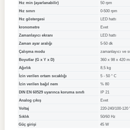
Hız min (ayarlanabilir)
50 rpm
Hız sınırı
0-500 rpm
Hız göstergesi
LED hattı
kronometre
Evet
Zamanlayıcı ekranı
LED hattı
Zaman ayar aralığı
5-50 dk
Çalışma modu
zamanlayıcı ve s
Boyutlar (G x Y x D)
360 x 98 x 420 
Ağırlık
8,5 kg
İzin verilen ortam sıcaklığı
5 - 50 ° C
İzin verilen bağıl nem
% 80
DIN EN 60529 uyarınca koruma sınıfı
IP 21
Analog çıkış
Evet
Voltaj
220-240/100-120
Sıklık
50/60 Hz
Güç girişi
45 W