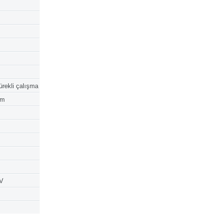
ürekli çalışma
mm
 V