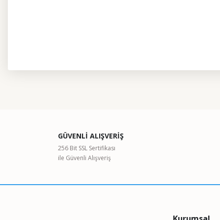
Bu ürünün fiyat bilgisi, resim, ürün açıklamalarında ve diğer kon
Görüş ve önerileriniz için teşekkür ederiz.
Ürün resmi kalitesiz, bozuk veya görüntülenemiyor.
GÜVENLİ ALIŞVERİŞ
Ürün açıklamasında eksik bilgiler bulunuyor.
256 Bit SSL Sertifikası
ile Güvenli Alışveriş
Ürün bilgilerinde hatalar bulunuyor.
Ürün fiyatı diğer sitelerden daha pahalı.
Bu ürüne benzer farklı alternatifler olmalı.
Kurumsal