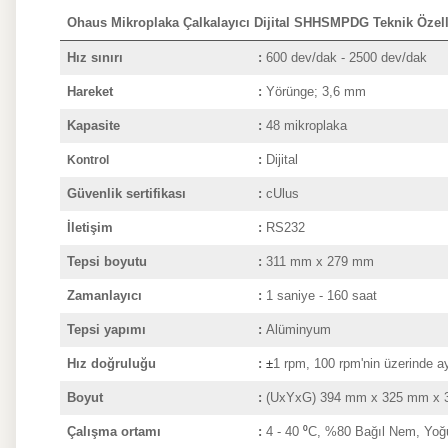
Ohaus Mikroplaka Çalkalayıcı Dijital SHHSMPDG Teknik Özell
Hız sınırı
:
600 dev/dak - 2500 dev/dak
Hareket
:
Yörünge; 3,6 mm
Kapasite
:
48 mikroplaka
:
Dijital
Kontrol
Güvenlik sertifikası
:
cUlus
İletişim
:
RS232
Tepsi boyutu
:
311 mm x 279 mm
Zamanlayıcı
:
1 saniye - 160 saat
Tepsi yapımı
:
Alüminyum
Hız doğruluğu
:
±
1 rpm, 100 rpm'nin üzerinde a
Boyut
:
(UxYxG) 394 mm x 325 mm x
Çalışma ortamı
:
4
- 40
⁰
C, %80 Bağıl Nem, Yo