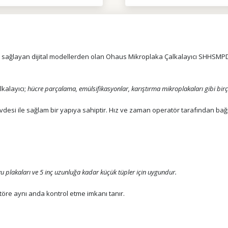
i sağlayan dijital modellerden olan Ohaus Mikroplaka Çalkalayıcı SHHSMPD
kalayıcı
;
hücre parçalama, emülsifikasyonlar, karıştırma mikroplakaları gibi bir
ile sağlam bir yapıya sahiptir. Hız ve zaman operatör tarafından bağımsı
u plakaları ve 5 inç uzunluğa kadar küçük tüpler için uygundur.
öre aynı anda kontrol etme imkanı tanır.