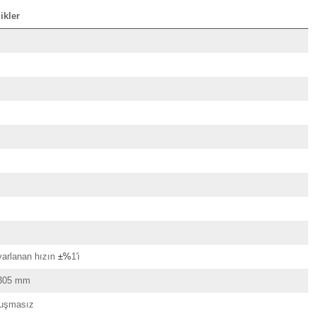
ikler
yarlanan hızın
±%
1'i
 305 mm
ğuşmasız