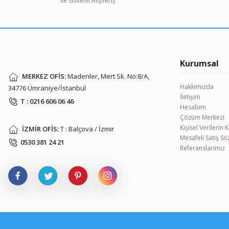
ile Güvenli Alışveriş
Ürün bilgilerinde hatalar bulunuyor.
Ürün fiyatı diğer sitelerden daha pahalı.
Bu ürüne benzer farklı alternatifler olmalı.
Kurumsal
MERKEZ OFİS:
Madenler, Mert Sk. No:8/A,
Hakkımızda
34776 Ümraniye/İstanbul
İletişim
T : 0216 606 06 46
Hesabım
Çözüm Merkezi
Kişisel Verilerin
İZMİR OFİS:
T : Balçova / İzmir
Mesafeli Satış S
0530 381 24 21
Referanslarımız