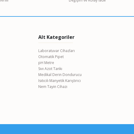
erilir
Değişim ve Kolay İade
Alt Kategoriler
Laboratuvar Cihazları
Otomatik Pipet
pH Metre
Sıvı Azot Tankı
Medikal Derin Dondurucu
Isıtıcılı Manyetik Karıştırıcı
Nem Tayin Cihazı