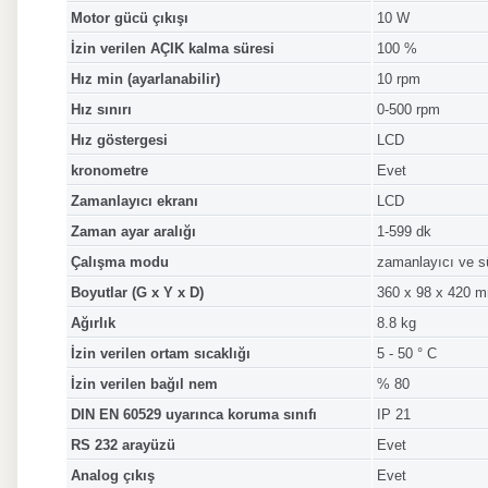
Motor gücü çıkışı
10 W
İzin verilen AÇIK kalma süresi
100 %
Hız min (ayarlanabilir)
10 rpm
Hız sınırı
0-500 rpm
Hız göstergesi
LCD
kronometre
Evet
Zamanlayıcı ekranı
LCD
Zaman ayar aralığı
1-599 dk
Çalışma modu
zamanlayıcı ve s
Boyutlar (G x Y x D)
360 x 98 x 420 
Ağırlık
8.8 kg
İzin verilen ortam sıcaklığı
5 - 50 ° C
İzin verilen bağıl nem
% 80
DIN EN 60529 uyarınca koruma sınıfı
IP 21
RS 232 arayüzü
Evet
Analog çıkış
Evet