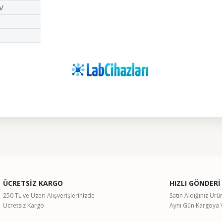
 V
ularda yetersiz gördüğünüz noktaları öneri formunu kullanarak tarafımıza il
Bu ürüne ilk yorumu siz yapın!
ÜCRETSİZ KARGO
HIZLI GÖNDERİ
Yorum Yaz
250 TL ve Üzeri Alışverişlerinizde
Satın Aldığınız Ürü
Ücretsiz Kargo
Aynı Gün Kargoya V