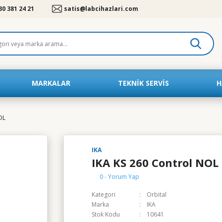
30 381 24 21
satis@labcihazlari.com
MARKALAR
TEKNIK SERVIS
H
OL
IKA
IKA KS 260 Control NOL
0 - Yorum Yap
Kategori
Orbital
Marka
IKA
Stok Kodu
10641