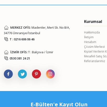
Ürün fiyatı diğer sitelerden daha pahalı.
Bu ürüne benzer farklı alternatifler olmalı.
Kurumsal
MERKEZ OFİS:
Madenler, Mert Sk. No:8/A,
Hakkımızda
34776 Ümraniye/İstanbul
İletişim
T : 0216 606 06 46
Hesabım
Çözüm Merkezi
Kişisel Verilerin
İZMİR OFİS:
T : Balçova / İzmir
Mesafeli Satış S
0530 381 24 21
Referanslarımız
E-Bülten'e Kayıt Olun