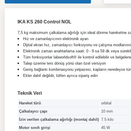
IKA KS 260 Control NOL
7,5 kg maksimum çalkalama ağırlığı için ideal dönme hareketine sa
Hız ve zamanlayıcının elektronik ayarı
Dijital ekran hız, zamanlayıcı fonksiyonu ve çalışma modların
Elektronik zaman anahtarlama saati: 0 - 9 sa 59 dk veya sürekl
Tüm fonksiyonlar labworldsoft® ile kontrol edilebilir ve belgeleneb
Talep üzerine ters dönüş yönü olan özel versiyon
Geniş bağlantı kombinasyonu yelpazesi, kapların neredeyse tüm
Ekler dahil değildir, lütfen ayrıca sipariş edin
Teknik Veri
Hareket türü
orbital
Çalkalayıcı çapı
10 mm
İzin verilen çalkalama ağırlığı (montaj dahil)
7.5 kilo
Motor sınıfı girişi
45 W