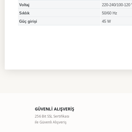
Voltaj
220-240/100-120
Sıklık
50/60 Hz
Güç girişi
45 W
Bu ürünün fiyat bilgisi, resim, ürün açıklamalarında ve diğer kon
Görüş ve önerileriniz için teşekkür ederiz.
Ürün resmi kalitesiz, bozuk veya görüntülenemiyor.
GÜVENLİ ALIŞVERİŞ
Ürün açıklamasında eksik bilgiler bulunuyor.
256 Bit SSL Sertifikası
ile Güvenli Alışveriş
Ürün bilgilerinde hatalar bulunuyor.