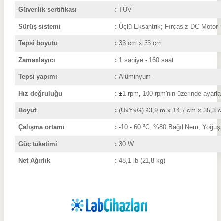
Güvenlik sertifikası
:
TÜV
Sürüş sistemi
:
Üçlü Eksantrik; Fırçasız DC Motor
Tepsi boyutu
:
33 cm x 33 cm
Zamanlayıcı
:
1 saniye - 160 saat
Tepsi yapımı
:
Alüminyum
Hız doğruluğu
:
±
1 rpm
,
100 rpm'nin üzerinde ayarl
Boyut
:
(UxYxG) 43,9 m x 14,7 cm x 35,3 
Çalışma ortamı
:
-10
- 60
⁰
C, %80 Bağıl Nem, Yoğu
Güç tüketimi
:
30 W
Net Ağırlık
:
48,1 lb (21,8 kg)