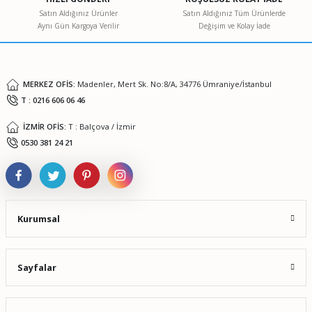
Ürün bilgilerinde hatalar bulunuyor.
Satın Aldığınız Ürünler
Satın Aldığınız Tüm Ürünlerde
Aynı Gün Kargoya Verilir
Değişim ve Kolay İade
Ürün fiyatı diğer sitelerden daha pahalı.
Bu ürüne benzer farklı alternatifler olmalı.
MERKEZ OFİS:
Madenler, Mert Sk. No:8/A, 34776 Ümraniye/İstanbul
T : 0216 606 06 46
İZMİR OFİS:
T : Balçova / İzmir
Gönder
0530 381 24 21
Kurumsal
Sayfalar