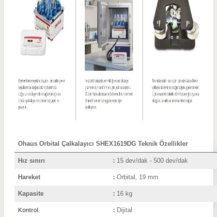
Ohaus Orbital Çalkalayıcı SHEX1619DG Teknik Özellikler
Hız sınırı
:
15 dev/dak - 500 dev/dak
Hareket
:
Orbital, 19 mm
Kapasite
:
16 kg
:
Dijital
Kontrol