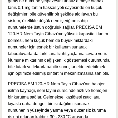
geniş bir numune yelpazesini analiz etmeye olanak
tanır. 0,1 mg tartım hassasiyeti sayesinde en küçük
değişimleri bile güvenilir bir şekilde algılayan bu
sistem, özellikle düşük nem içeriğine sahip
numunelerde üstün doğruluk sağlar.
PRECISA EM
120-HR Nem Tayin Cihazı'nın y
üksek kapasiteli tartım
bölmesi, hem küçük hem de büyük miktardaki
numuneler için esnek bir kullanım sunarak
laboratuvarlarda farklı analiz ihtiyaçlarına cevap verir.
Numune miktarının değişkenlik göstermesi durumunda
bile tutarlı ve tekrarlanabilir sonuçlar elde edebilmek
için optimize edilmiş bir tartım mekanizmasına sahiptir.
PRECISA EM 120-HR Nem Tayin Cihazı'nın halojen
ısıtma kaynağı, nem tayini sürecinde hızlı ve homojen
bir kurutma sağlar. Geleneksel kızılötesi ısıtıcılara
kıyasla daha dengeli bir ısı dağılımı sunarak,
numunenin yüzeyinde yanma veya düzensiz kuruma
riskini ortadan kaldırır. 30 - 230 °C arasında