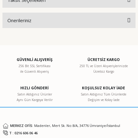
Taksit Seçenekleri
Bu ürüne ilk yorumu siz yapın!
Önerileriniz
Yorum Yaz
Bu ürünün fiyat bilgisi, resim, ürün açıklamalarında ve diğer
konularda yetersiz gördüğünüz noktaları öneri formunu
kullanarak tarafımıza iletebilirsiniz.
Görüş ve önerileriniz için teşekkür ederiz.
GÜVENLİ ALIŞVERİŞ
ÜCRETSİZ KARGO
256 Bit SSL Sertifikası
250 TL ve Üzeri Alışverişlerinizde
ile Güvenli Alışveriş
Ücretsiz Kargo
Ürün resmi kalitesiz, bozuk veya görüntülenemiyor.
Ürün açıklamasında eksik bilgiler bulunuyor.
HIZLI GÖNDERİ
KOŞULSUZ KOLAY İADE
Ürün bilgilerinde hatalar bulunuyor.
Satın Aldığınız Ürünler
Satın Aldığınız Tüm Ürünlerde
Aynı Gün Kargoya Verilir
Değişim ve Kolay İade
Ürün fiyatı diğer sitelerden daha pahalı.
Bu ürüne benzer farklı alternatifler olmalı.
MERKEZ OFİS:
Madenler, Mert Sk. No:8/A, 34776 Ümraniye/İstanbul
T : 0216 606 06 46