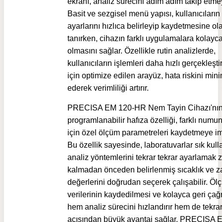
ekranı, analiz sürecini adım adım takip etmey
Basit ve sezgisel menü yapısı, kullanıcıları
ayarlarını hızlıca belirleyip kaydetmesine o
tanırken, cihazın farklı uygulamalara kolayc
olmasını sağlar. Özellikle rutin analizlerde,
kullanıcıların işlemleri daha hızlı gerçekleşt
için optimize edilen arayüz, hata riskini min
ederek verimliliği artırır.
PRECISA EM 120-HR Nem Tayin Cihazı'nı
p
rogramlanabilir hafıza özelliği, farklı numun
için özel ölçüm parametreleri kaydetmeye im
Bu özellik sayesinde, laboratuvarlar sık kull
analiz yöntemlerini tekrar tekrar ayarlamak
kalmadan önceden belirlenmiş sıcaklık ve 
değerlerini doğrudan seçerek çalışabilir. Öl
verilerinin kaydedilmesi ve kolayca geri çağr
hem analiz sürecini hızlandırır hem de tekrarl
açısından büyük avantaj sağlar. PRECISA 