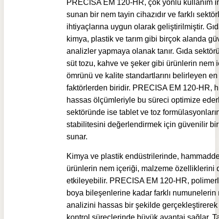
PRECISA EM 120-HR, çok yönlü kullanım i
sunan bir nem tayin cihazıdır ve farklı sektör
ihtiyaçlarına uygun olarak geliştirilmiştir. Gıd
kimya, plastik ve tarım gibi birçok alanda güv
analizler yapmaya olanak tanır. Gıda sektör
süt tozu, kahve ve şeker gibi ürünlerin nem iç
ömrünü ve kalite standartlarını belirleyen e
faktörlerden biridir. PRECISA EM 120-HR, hı
hassas ölçümleriyle bu süreci optimize eder
sektöründe ise tablet ve toz formülasyonları
stabilitesini değerlendirmek için güvenilir b
sunar.
Kimya ve plastik endüstrilerinde, hammadd
ürünlerin nem içeriği, malzeme özelliklerini
etkileyebilir. PRECISA EM 120-HR, polimer
boya bileşenlerine kadar farklı numunelerin
analizini hassas bir şekilde gerçekleştirerek 
kontrol süreçlerinde büyük avantaj sağlar. T