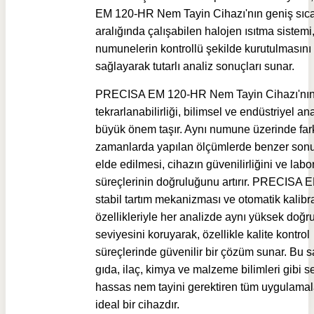
EM 120-HR Nem Tayin Cihazı'nın
geniş sıca
aralığında çalışabilen halojen ısıtma sistemi
numunelerin kontrollü şekilde kurutulmasını
sağlayarak tutarlı analiz sonuçları sunar.
PRECISA EM 120-HR Nem Tayin Cihazı'nı
te
krarlanabilirliği, bilimsel ve endüstriyel an
büyük önem taşır. Aynı numune üzerinde fark
zamanlarda yapılan ölçümlerde benzer sonu
elde edilmesi, cihazın güvenilirliğini ve labo
süreçlerinin doğruluğunu artırır. PRECISA
stabil tartım mekanizması ve otomatik kalib
özellikleriyle her analizde aynı yüksek doğr
seviyesini koruyarak, özellikle kalite kontrol
süreçlerinde güvenilir bir çözüm sunar. Bu 
gıda, ilaç, kimya ve malzeme bilimleri gibi s
hassas nem tayini gerektiren tüm uygulamala
ideal bir cihazdır.